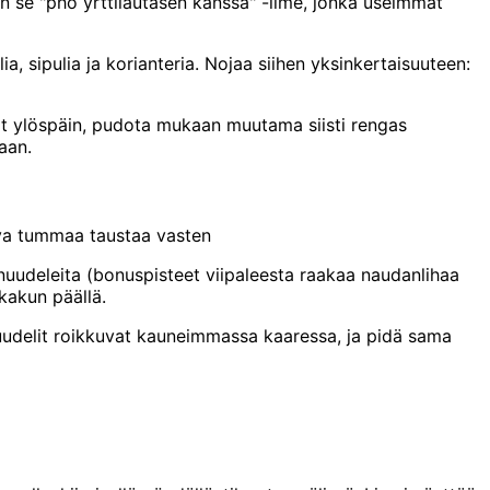
ä on se "pho yrttilautasen kanssa" -ilme, jonka useimmat
a, sipulia ja korianteria. Nojaa siihen yksinkertaisuuteen:
vat ylöspäin, pudota mukaan muutama siisti rengas
aan.
uva tummaa taustaa vasten
nuudeleita (bonuspisteet viipaleesta raakaa naudanlihaa
kakun päällä.
 nuudelit roikkuvat kauneimmassa kaaressa, ja pidä sama