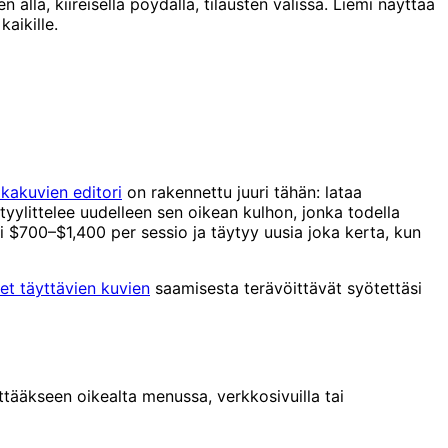
lla, kiireisellä pöydällä, tilausten välissä. Liemi näyttää
aikille.
kakuvien editori
on rakennettu juuri tähän: lataa
tyylittelee uudelleen sen oikean kulhon, jonka todella
 $700–$1,400 per sessio ja täytyy uusia joka kerta, kun
et täyttävien kuvien
saamisesta terävöittävät syötettäsi
ääkseen oikealta menussa, verkkosivuilla tai