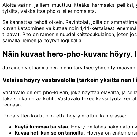
Ajoita väärin, ja liemi muuttuu litteäksi harmaaksi peiliksi, 
tylsiltä, vaikka itse pho olisi erinomaista.
Se kannattaa tehdä oikein. Ravintolat, joilla on ammattim
kuvan katsominen vaikuttaa noin 1,44-kertaisesti enemmän 
tilaavat. Pho on ramenin nuudelikeittosukulainen, joten jo
samalla liemen ja höyryn logiikalla.
Näin kuvaat hero-pho-kuvan: höyry, l
Jokainen vietnamilainen menu tarvitsee yhden tyrmäävän ku
Valaise höyry vastavalolla (tärkein yksittäinen li
Vastavalo on ero pho-kuvan, joka näyttää elävältä, ja sella
takaisin kameraa kohti. Vastavalo tekee kaksi työtä kerrall
reunaan.
Pinoa sitten kortit niin, että höyry erottuu kamerassa:
Käytä tummaa taustaa.
Höyry on lähes näkymätön val
Kuvaa heti kun se on tarjoiltu.
Höyryä on eniten ensi