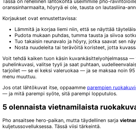
Tässä on rehellinen lähtökohta useimmille pho-ravintoloille
oranssinharmaalta, höyryä ei ole, tausta on lautasliina-ann
Korjaukset ovat ennustettavissa:
Lämmitä ja korjaa liemi niin, että se näyttää täyteläise
Pudota mukaan puhdas, tumma tausta ja siivoa sotku
Tuo takaisin reunavalo ja höyry, jotka saavat sen nä
Nosta nuudeleita tai terävöitä koristeet, jotta kuvass
Voit tehdä kaiken tuon käsin kuvankäsittelyohjelmassa — 
puhelinkuvasi, valitse tyyli ja saat puhtaan, uudelleenvala
tarjoilet — se ei keksi valeruokaa — ja se maksaa noin 9
menu muuttuu.
Jos otat lähtökuvat itse, oppaamme
parempien ruokakuvie
— ja mitä parempi syöte, sitä parempi lopputulos.
5 olennaista vietnamilaista ruokakuva
Pho ansaitsee hero-paikan, mutta täydellinen sarja
vietna
kuljetussovelluksessa. Tässä viisi tärkeintä.