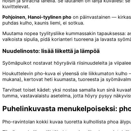
hoisin ja sriracha lähellä. Se lautanen on lahja kuvallesi:
kuvittelevat.
Pohjoinen, Hanoi-tyylinen pho
on päinvastainen — kirkas l
puhdas kulho, kaunis liemi, ei sotkua.
Muutama nopea tyylitysliike kummassakin tapauksessa: ase
valkoista sipulia, pidä korianteri tuoreena ja lavasta syö
Nuudelinosto: lisää liikettä ja lämpöä
Syömäpuikot nostavat höyryäviä riisinuudeleita ja viip
Houkuttelevin pho-kuva ei yleensä ole liikkumaton kulho —
mukana), kertovat heti kuumasta, tuoreesta ja syömävalmi
Tarvitset toiset kädet: yksi nostaa samalla kun sinä kuvaa
tumma, vastavalaistu asetelma, jotta höyry pysyy näkyvis
Puhelinkuvasta menukelpoiseksi: pho
Pho-ravintolan kokki kuvaa tuoretta kulhollista phoa älyp