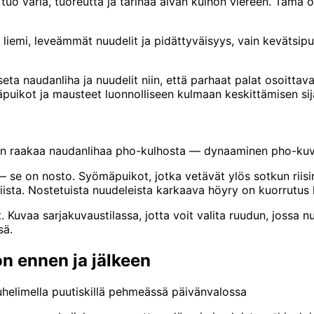
 se tuo väriä, tuoreutta ja tarinaa aivan kulhon viereen. Täm
iemi, leveämmät nuudelit ja pidättyväisyys, vain kevätsipuli
ta naudanliha ja nuudelit niin, että parhaat palat osoitta
mäpuikot ja mausteet luonnolliseen kulmaan keskittämisen sij
aleen raakaa naudanlihaa pho-kulhosta — dynaaminen pho-k
 se on nosto. Syömäpuikot, jotka vetävät ylös sotkun riisi
ista. Nostetuista nuudeleista karkaava höyry on kuorrutus 
t. Kuvaa sarjakuvaustilassa, jotta voit valita ruudun, jossa
sä.
n ennen ja jälkeen
uhelimella puutiskillä pehmeässä päivänvalossa