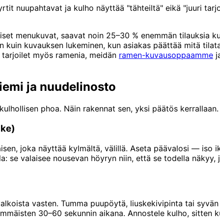
yrtit nuupahtavat ja kulho näyttää "tähteiltä" eikä "juuri tarjo
aiset menukuvat, saavat noin 25–30 % enemmän tilauksia kulj
kuin kuvauksen lukeminen, kun asiakas päättää mitä tilata.
s tarjoilet myös ramenia, meidän
ramen-kuvausoppaamme
j
iemi ja nuudelinosto
lhollisen phoa. Näin rakennat sen, yksi päätös kerrallaan.
ike)
isen, joka näyttää kylmältä, välillä. Aseta päävalosi — iso i
a: se valaisee nousevan höyryn niin, että se todella näkyy, 
koista vasten. Tumma puupöytä, liuskekivipinta tai syvän
mmäisten 30–60 sekunnin aikana. Annostele kulho, sitten k