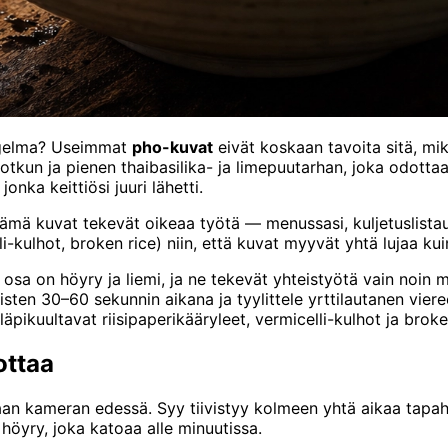
Ongelma? Useimmat
pho-kuvat
eivät koskaan tavoita sitä, m
otkun ja pienen thaibasilika- ja limepuutarhan, joka odottaa
jonka keittiösi juuri lähetti.
 nämä kuvat tekevät oikeaa työtä — menussasi, kuljetuslista
-kulhot, broken rice) niin, että kuvat myyvät yhtä lujaa kui
sa on höyry ja liemi, ja ne tekevät yhteistyötä vain noin 
en 30–60 sekunnin aikana ja tyylittele yrttilautanen viere
pikuultavat riisipaperikääryleet, vermicelli-kulhot ja broken
ottaa
an kameran edessä. Syy tiivistyy kolmeen yhtä aikaa tapah
a höyry, joka katoaa alle minuutissa.