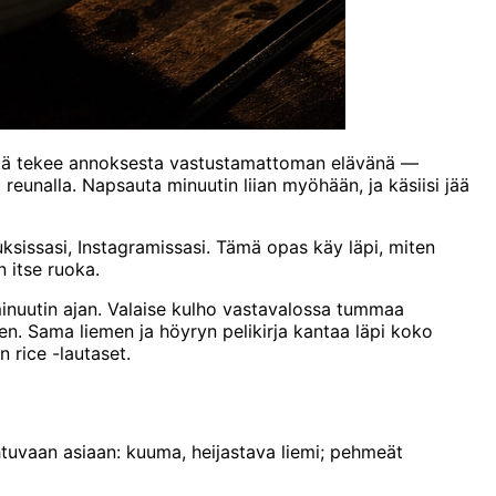
ikä tekee annoksesta vastustamattoman elävänä —
 reunalla. Napsauta minuutin liian myöhään, ja käsiisi jää
uksissasi, Instagramissasi. Tämä opas käy läpi, miten
n itse ruoka.
minuutin ajan. Valaise kulho vastavalossa tummaa
en. Sama liemen ja höyryn pelikirja kantaa läpi koko
 rice -lautaset.
tuvaan asiaan: kuuma, heijastava liemi; pehmeät