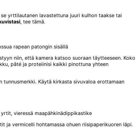
se yrttilautanen lavastettuna juuri kulhon taakse tai
uvistasi
, tee tämä.
possua rapean patongin sisällä
ystyyn niin, että kamera katsoo suoraan täytteeseen. Koko
kku, pâté ja proteiinisi kaikki pinottuna yhteen
n tunnusmerkki. Käytä kirkasta sivuvaloa erottamaan
a yrtit, vieressä maapähkinädippikastike
it ja vermicelli hohtamassa ohuen riisipaperikuoren läpi.