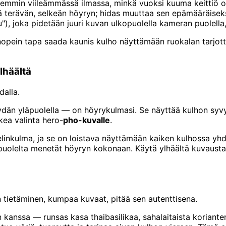
remmin viileämmässä ilmassa, minkä vuoksi kuuma keittiö o
ä terävän, selkeän höyryn; hidas muuttaa sen epämääräiseks
pu"), joka pidetään juuri kuvan ulkopuolella kameran puolella
 nopein tapa saada kaunis kulho näyttämään ruokalan tarjot
lhäältä
alla.
n yläpuolella — on höyrykulmasi. Se näyttää kulhon syvyy
kea valinta hero-
pho-kuvalle
.
linkulma, ja se on loistava näyttämään kaiken kulhossa yhde
äpuolelta menetät höyryn kokonaan. Käytä ylhäältä kuvausta,
en tietäminen, kumpaa kuvaat, pitää sen autenttisena.
en kanssa — runsas kasa thaibasilikaa, sahalaitaista korianteri