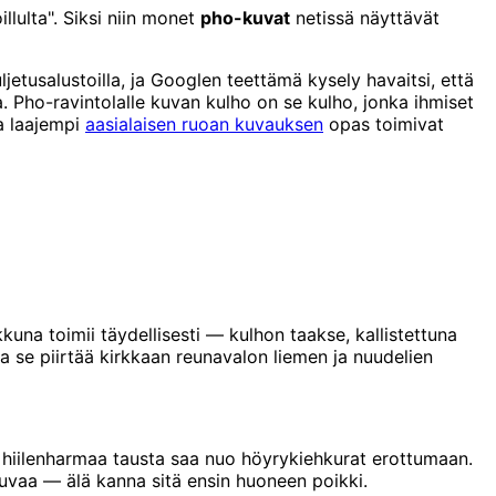
illulta". Siksi niin monet
pho-kuvat
netissä näyttävät
etusalustoilla, ja Googlen teettämä kysely havaitsi, että
 Pho-ravintolalle kuvan kulho on se kulho, jonka ihmiset
a laajempi
aasialaisen ruoan kuvauksen
opas toimivat
kkuna toimii täydellisesti — kulhon taakse, kallistettuna
ja se piirtää kirkkaan reunavalon liemen ja nuudelien
 hiilenharmaa tausta saa nuo höyrykiehkurat erottumaan.
uvaa — älä kanna sitä ensin huoneen poikki.