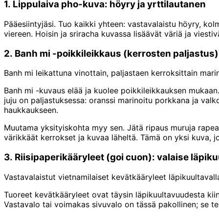
1. Lippulaiva pho-kuva: höyry ja yrttilautanen
Pääesiintyjäsi. Tuo kaikki yhteen: vastavalaistu höyry, kol
viereen. Hoisin ja sriracha kuvassa lisäävät väriä ja vie
2. Banh mi -poikkileikkaus (kerrosten paljastus)
Banh mi leikattuna vinottain, paljastaen kerroksittain marin
Banh mi -kuvaus elää ja kuolee poikkileikkauksen mukaan.
juju on paljastuksessa: oranssi marinoitu porkkana ja valko
haukkaukseen.
Muutama yksityiskohta myy sen. Jätä ripaus muruja rapea
värikkäät kerrokset ja kuvaa läheltä. Tämä on yksi kuva, 
3. Riisipaperikääryleet (goi cuon): valaise läpik
Vastavalaistut vietnamilaiset kevätkääryleet läpikuultavall
Tuoreet kevätkääryleet ovat täysin läpikuultavuudesta kiin
Vastavalo tai voimakas sivuvalo on tässä pakollinen; se te