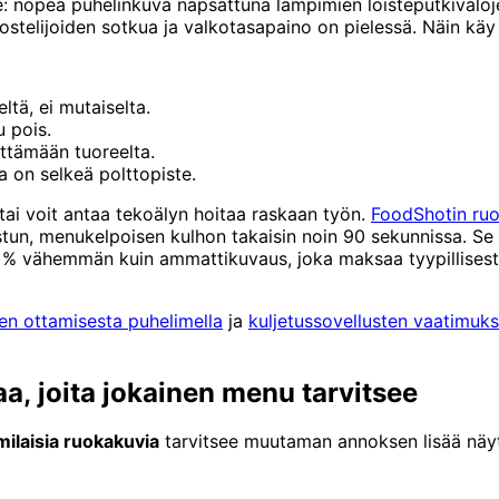
: nopea puhelinkuva napsattuna lämpimien loisteputkivalojen a
ostelijoiden sotkua ja valkotasapaino on pielessä. Näin käy k
ltä, ei mutaiselta.
 pois.
yttämään tuoreelta.
a on selkeä polttopiste.
tai voit antaa tekoälyn hoitaa raskaan työn.
FoodShotin ruo
istun, menukelpoisen kulhon takaisin noin 90 sekunnissa. Se 
5 % vähemmän kuin ammattikuvaus, joka maksaa tyypillisesti
n ottamisesta puhelimella
ja
kuljetussovellusten vaatimuks
a, joita jokainen menu tarvitsee
milaisia ruokakuvia
tarvitsee muutaman annoksen lisää näytt