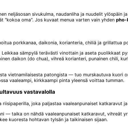
men neljäsosan sivukulma, naudanliha ja nuudelit ylöspäin ja 
stivät "kokoa oma". Jos kuvaat menua varten vain yhden
pho-k
oitua porkkanaa, daikonia, korianteria, chiliä ja grillattua 
 Leikkaa sämpylä terävästi vinottain ja aseta puolikkaat p
inen daikon (do chua), vihreä korianteri, punainen chili, kur
sta vietnamilaisesta patongista — tuo murskautuva kuori o
jossa vaaleampi, kirkkaampi pinta yleensä voittaa tumman.
uultavuus vastavalolla
a riisipaperilla, joka paljastaa vaaleanpunaiset katkaravut j
ni — taika on nähdä vaaleanpunaiset katkaravut, vihreät yrt
kee kuoresta hohtavan tylsän ja taikinaisen sijaan.