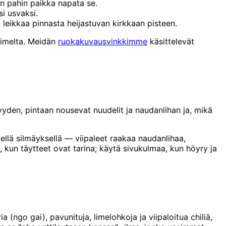
n pahin paikka napata se.
i usvaksi.
, leikkaa pinnasta heijastuvan kirkkaan pisteen.
timelta. Meidän
ruokakuvausvinkkimme
käsittelevät
den, pintaan nousevat nuudelit ja naudanlihan ja, mikä
llä silmäyksellä — viipaleet raakaa naudanlihaa,
 kun täytteet ovat tarina; käytä sivukulmaa, kun höyry ja
a (ngo gai), pavunituja, limelohkoja ja viipaloitua chiliä,