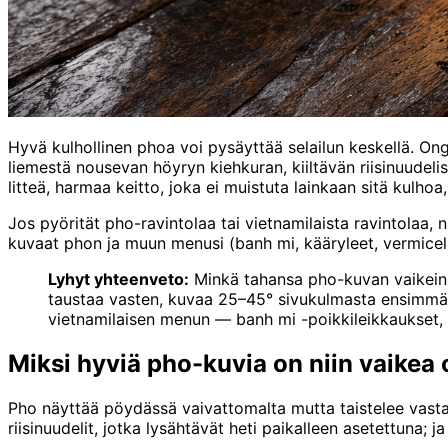
Hyvä kulhollinen phoa voi pysäyttää selailun keskellä. 
liemestä nousevan höyryn kiehkuran, kiiltävän riisinuudelis
litteä, harmaa keitto, joka ei muistuta lainkaan sitä kulhoa, 
Jos pyörität pho-ravintolaa tai vietnamilaista ravintolaa,
kuvaat phon ja muun menusi (banh mi, kääryleet, vermicelli
Lyhyt yhteenveto:
Minkä tahansa pho-kuvan vaikein o
taustaa vasten, kuvaa 25–45° sivukulmasta ensimmäist
vietnamilaisen menun — banh mi -poikkileikkaukset, lä
Miksi hyviä pho-kuvia on niin vaikea 
Pho näyttää pöydässä vaivattomalta mutta taistelee vasta
riisinuudelit, jotka lysähtävät heti paikalleen asetettuna; j