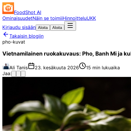
FoodShot AI
Ominaisuudet
Näin se toimii
Hinnoittelu
UKK
Kirjaudu sisään
Aloita
Aloita
Takaisin blogiin
pho-kuvat
Vietnamilainen ruokakuvaus: Pho, Banh Mi ja ku
Ali Tanis
23. kesäkuuta 2026
15 min lukuaika
Jaa: