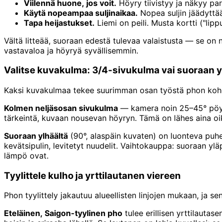
Viilennä huone, jos voit.
Höyry tiivistyy ja näkyy pa
Käytä nopeampaa suljinaikaa.
Nopea suljin jäädyttä
Tapa heijastukset.
Liemi on peili. Musta kortti ("lip
Vältä litteää, suoraan edestä tulevaa valaistusta — se on
vastavaloa ja höyryä syvällisemmin.
Valitse kuvakulma: 3/4-sivukulma vai suoraan y
Kaksi kuvakulmaa tekee suurimman osan työstä phon kohd
Kolmen neljäsosan sivukulma
— kamera noin 25–45° pöydä
tärkeintä, kuvaan nousevan höyryn. Tämä on lähes aina oi
Suoraan ylhäältä
(90°, alaspäin kuvaten) on luonteva puhe
kevätsipulin, levitetyt nuudelit. Vaihtokauppa: suoraan yl
lämpö ovat.
Tyylittele kulho ja yrttilautanen viereen
Phon tyylittely jakautuu alueellisten linjojen mukaan, ja s
Eteläinen, Saigon-tyylinen pho
tulee erillisen yrttilautas