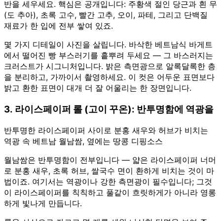
반을 세우세요. 핵심은 공개입니다: 주황색 절인 당근과 흰 무
(도 추아), 초록 고수, 빨간 고추, 오이, 파테, 그리고 단백질
재료가 한 입에 전부 쌓여 있죠.
몇 가지 디테일이 사진을 살립니다. 바삭한 베트남식 바게트
에서 떨어진 빵 부스러기를 흩뿌려 두세요 — 그 바스러지는
크러스트가 시그니처입니다. 밝은 측면광으로 알록달록한 층
을 분리하고, 가까이서 촬영하세요. 이 컷은 어두운 표면보다
밝고 환한 표면이 대개 더 잘 어울리는 한 장면입니다.
3. 라이스페이퍼 롤 (고이 꾸온): 반투명함에 역광을
반투명한 라이스페이퍼 사이로 분홍 새우와 허브가 비치는
역광 속 베트남 월남쌈, 옆에는 땅콩 디핑소스
월남쌈은 반투명함이 전부입니다 — 얇은 라이스페이퍼 너머
로 분홍 새우, 초록 허브, 쌀국수 면이 환하게 비치는 것이 마
법이죠. 여기서는 역광이나 강한 측면광이 필수입니다; 그것
이 라이스페이퍼를 칙칙하고 풀같이 흐릿하게가 아니라 영롱
하게 빛나게 만듭니다.