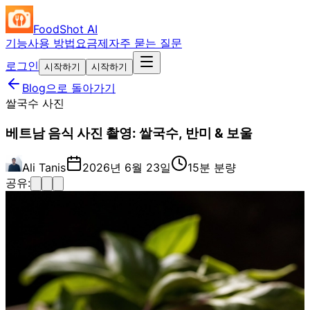
FoodShot AI
기능
사용 방법
요금제
자주 묻는 질문
로그인
시작하기
시작하기
Blog으로 돌아가기
쌀국수 사진
베트남 음식 사진 촬영: 쌀국수, 반미 & 보울
Ali Tanis
2026년 6월 23일
15분 분량
공유: