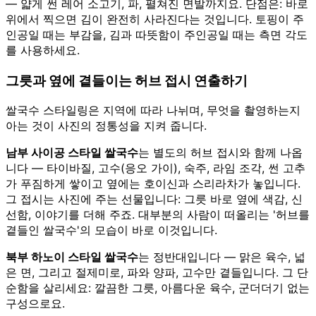
— 얇게 썬 레어 소고기, 파, 펼쳐진 면발까지요. 단점은: 바로
위에서 찍으면 김이 완전히 사라진다는 것입니다. 토핑이 주
인공일 때는 부감을, 김과 따뜻함이 주인공일 때는 측면 각도
를 사용하세요.
그릇과 옆에 곁들이는 허브 접시 연출하기
쌀국수 스타일링은 지역에 따라 나뉘며, 무엇을 촬영하는지
아는 것이 사진의 정통성을 지켜 줍니다.
남부 사이공 스타일 쌀국수
는 별도의 허브 접시와 함께 나옵
니다 — 타이바질, 고수(응오 가이), 숙주, 라임 조각, 썬 고추
가 푸짐하게 쌓이고 옆에는 호이신과 스리라차가 놓입니다.
그 접시는 사진에 주는 선물입니다: 그릇 바로 옆에 색감, 신
선함, 이야기를 더해 주죠. 대부분의 사람이 떠올리는 '허브를
곁들인 쌀국수'의 모습이 바로 이것입니다.
북부 하노이 스타일 쌀국수
는 정반대입니다 — 맑은 육수, 넓
은 면, 그리고 절제미로, 파와 양파, 고수만 곁들입니다. 그 단
순함을 살리세요: 깔끔한 그릇, 아름다운 육수, 군더더기 없는
구성으로요.