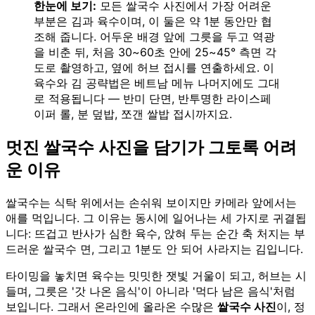
한눈에 보기:
모든 쌀국수 사진에서 가장 어려운
부분은 김과 육수이며, 이 둘은 약 1분 동안만 협
조해 줍니다. 어두운 배경 앞에 그릇을 두고 역광
을 비춘 뒤, 처음 30~60초 안에 25~45° 측면 각
도로 촬영하고, 옆에 허브 접시를 연출하세요. 이
육수와 김 공략법은 베트남 메뉴 나머지에도 그대
로 적용됩니다 — 반미 단면, 반투명한 라이스페
이퍼 롤, 분 덮밥, 쪼갠 쌀밥 접시까지요.
멋진 쌀국수 사진을 담기가 그토록 어려
운 이유
쌀국수는 식탁 위에서는 손쉬워 보이지만 카메라 앞에서는
애를 먹입니다. 그 이유는 동시에 일어나는 세 가지로 귀결됩
니다: 뜨겁고 반사가 심한 육수, 앉혀 두는 순간 축 처지는 부
드러운 쌀국수 면, 그리고 1분도 안 되어 사라지는 김입니다.
타이밍을 놓치면 육수는 밋밋한 잿빛 거울이 되고, 허브는 시
들며, 그릇은 '갓 나온 음식'이 아니라 '먹다 남은 음식'처럼
보입니다. 그래서 온라인에 올라온 수많은
쌀국수 사진
이, 정