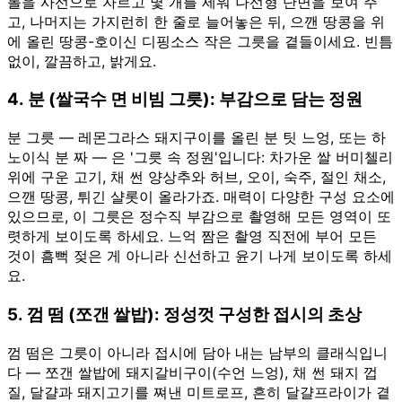
롤을 사선으로 자르고 몇 개를 세워 나선형 단면을 보여 주
고, 나머지는 가지런히 한 줄로 늘어놓은 뒤, 으깬 땅콩을 위
에 올린 땅콩-호이신 디핑소스 작은 그릇을 곁들이세요. 빈틈
없이, 깔끔하고, 밝게요.
4. 분 (쌀국수 면 비빔 그릇): 부감으로 담는 정원
분 그릇 — 레몬그라스 돼지구이를 올린 분 팃 느엉, 또는 하
노이식 분 짜 — 은 '그릇 속 정원'입니다: 차가운 쌀 버미첼리
위에 구운 고기, 채 썬 양상추와 허브, 오이, 숙주, 절인 채소,
으깬 땅콩, 튀긴 샬롯이 올라가죠. 매력이 다양한 구성 요소에
있으므로, 이 그릇은 정수직 부감으로 촬영해 모든 영역이 또
렷하게 보이도록 하세요. 느억 짬은 촬영 직전에 부어 모든
것이 흠뻑 젖은 게 아니라 신선하고 윤기 나게 보이도록 하세
요.
5. 껌 떰 (쪼갠 쌀밥): 정성껏 구성한 접시의 초상
껌 떰은 그릇이 아니라 접시에 담아 내는 남부의 클래식입니
다 — 쪼갠 쌀밥에 돼지갈비구이(수언 느엉), 채 썬 돼지 껍
질, 달걀과 돼지고기를 쪄낸 미트로프, 흔히 달걀프라이가 곁