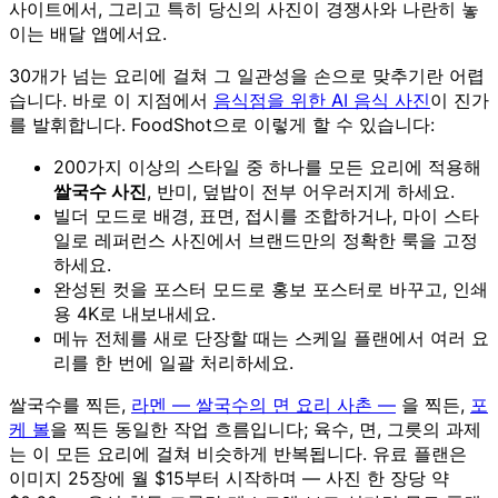
사이트에서, 그리고 특히 당신의 사진이 경쟁사와 나란히 놓
이는 배달 앱에서요.
30개가 넘는 요리에 걸쳐 그 일관성을 손으로 맞추기란 어렵
습니다. 바로 이 지점에서
음식점을 위한 AI 음식 사진
이 진가
를 발휘합니다. FoodShot으로 이렇게 할 수 있습니다:
200가지 이상의 스타일 중 하나를 모든 요리에 적용해
쌀국수 사진
, 반미, 덮밥이 전부 어우러지게 하세요.
빌더 모드로 배경, 표면, 접시를 조합하거나, 마이 스타
일로 레퍼런스 사진에서 브랜드만의 정확한 룩을 고정
하세요.
완성된 컷을 포스터 모드로 홍보 포스터로 바꾸고, 인쇄
용 4K로 내보내세요.
메뉴 전체를 새로 단장할 때는 스케일 플랜에서 여러 요
리를 한 번에 일괄 처리하세요.
쌀국수를 찍든,
라멘 — 쌀국수의 면 요리 사촌 —
을 찍든,
포
케 볼
을 찍든 동일한 작업 흐름입니다; 육수, 면, 그릇의 과제
는 이 모든 요리에 걸쳐 비슷하게 반복됩니다. 유료 플랜은
이미지 25장에 월 $15부터 시작하며 — 사진 한 장당 약