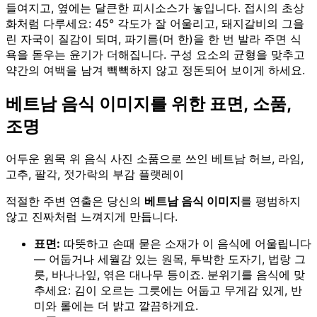
들여지고, 옆에는 달큰한 피시소스가 놓입니다. 접시의 초상
화처럼 다루세요: 45° 각도가 잘 어울리고, 돼지갈비의 그을
린 자국이 질감이 되며, 파기름(머 한)을 한 번 발라 주면 식
욕을 돋우는 윤기가 더해집니다. 구성 요소의 균형을 맞추고
약간의 여백을 남겨 빽빽하지 않고 정돈되어 보이게 하세요.
베트남 음식 이미지를 위한 표면, 소품,
조명
어두운 원목 위 음식 사진 소품으로 쓰인 베트남 허브, 라임,
고추, 팔각, 젓가락의 부감 플랫레이
적절한 주변 연출은 당신의
베트남 음식 이미지
를 평범하지
않고 진짜처럼 느껴지게 만듭니다.
표면:
따뜻하고 손때 묻은 소재가 이 음식에 어울립니다
— 어둡거나 세월감 있는 원목, 투박한 도자기, 법랑 그
릇, 바나나잎, 엮은 대나무 등이죠. 분위기를 음식에 맞
추세요: 김이 오르는 그릇에는 어둡고 무게감 있게, 반
미와 롤에는 더 밝고 깔끔하게요.