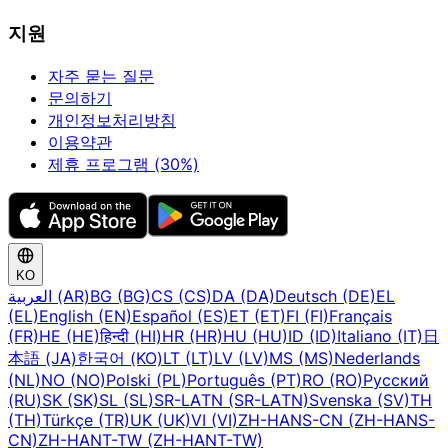
지원
자주 묻는 질문
문의하기
개인정보처리방침
이용약관
제휴 프로그램 (30%)
KO
العربية (AR)
BG (BG)
CS (CS)
DA (DA)
Deutsch (DE)
EL
(EL)
English (EN)
Español (ES)
ET (ET)
FI (FI)
Français
(FR)
HE (HE)
हिन्दी (HI)
HR (HR)
HU (HU)
ID (ID)
Italiano (IT)
日
本語 (JA)
한국어 (KO)
LT (LT)
LV (LV)
MS (MS)
Nederlands
(NL)
NO (NO)
Polski (PL)
Português (PT)
RO (RO)
Русский
(RU)
SK (SK)
SL (SL)
SR-LATN (SR-LATN)
Svenska (SV)
TH
(TH)
Türkçe (TR)
UK (UK)
VI (VI)
ZH-HANS-CN (ZH-HANS-
CN)
ZH-HANT-TW (ZH-HANT-TW)