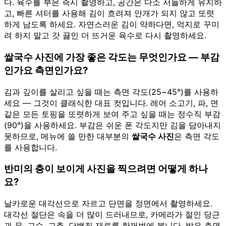
다. 육수를 부은 즉시 촬영하고, 공간은 다소 서늘하게 유지하
고, 빠른 셔터를 사용해 김이 흐려져 안개가 되지 않고 또렷
하게 남도록 하세요. 자연스러운 김이 약하다면, 억지로 꾸미
려 하지 말고 갓 끓인 더 뜨거운 육수로 다시 촬영하세요.
쌀국수 사진에 가장 좋은 각도는 무엇인가요 — 부감
인가요 측면인가요?
김과 깊이를 살리고 싶을 때는 측면 각도(25~45°)를 사용하
세요 — 그것이 클래식한 대표 컷입니다. 레어 소고기, 파, 면
같은 모든 토핑을 또렷하게 보여 주고 싶을 때는 정수직 부감
(90°)을 사용하세요. 부감은 쉬운 폰 각도지만 김을 담아내지
못하므로, 메뉴에 쓸 만한 대부분의
쌀국수 사진
은 측면 각도
를 사용합니다.
반미의 층이 보이게 사진을 찍으려면 어떻게 하나
요?
날카로운 대각선으로 자르고 단면을 정면에서 촬영하세요.
대각선 절단은 속을 더 많이 드러내므로, 카메라가 절인 당근
과 무, 고수, 고추, 단백질 재료를 한꺼번에 봅니다. 밝은 측면