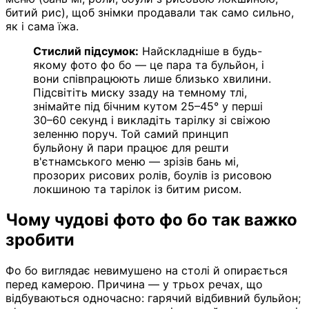
битий рис), щоб знімки продавали так само сильно,
як і сама їжа.
Стислий підсумок:
Найскладніше в будь-
якому фото фо бо — це пара та бульйон, і
вони співпрацюють лише близько хвилини.
Підсвітіть миску ззаду на темному тлі,
знімайте під бічним кутом 25–45° у перші
30–60 секунд і викладіть тарілку зі свіжою
зеленню поруч. Той самий принцип
бульйону й пари працює для решти
в'єтнамського меню — зрізів бань мі,
прозорих рисових ролів, боулів із рисовою
локшиною та тарілок із битим рисом.
Чому чудові фото фо бо так важко
зробити
Фо бо виглядає невимушено на столі й опирається
перед камерою. Причина — у трьох речах, що
відбуваються одночасно: гарячий відбивний бульйон;