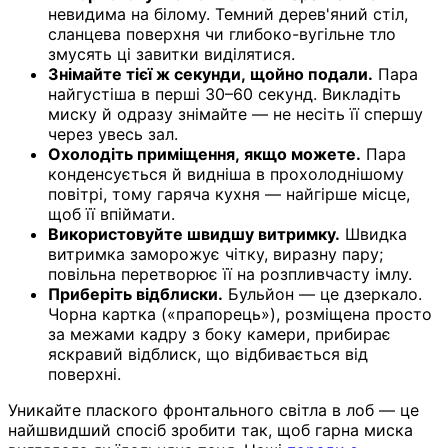
невидима на білому. Темний дерев'яний стіл,
сланцева поверхня чи глибоко-вугільне тло
змусять ці завитки виділятися.
Знімайте тієї ж секунди, щойно подали.
Пара
найгустіша в перші 30–60 секунд. Викладіть
миску й одразу знімайте — не несіть її спершу
через увесь зал.
Охолодіть приміщення, якщо можете.
Пара
конденсується й видніша в прохолоднішому
повітрі, тому гаряча кухня — найгірше місце,
щоб її впіймати.
Використовуйте швидшу витримку.
Швидка
витримка заморожує чітку, виразну пару;
повільна перетворює її на розпливчасту імлу.
Приберіть відблиски.
Бульйон — це дзеркало.
Чорна картка («прапорець»), розміщена просто
за межами кадру з боку камери, прибирає
яскравий відблиск, що відбивається від
поверхні.
Уникайте плаского фронтального світла в лоб — це
найшвидший спосіб зробити так, щоб гарна миска