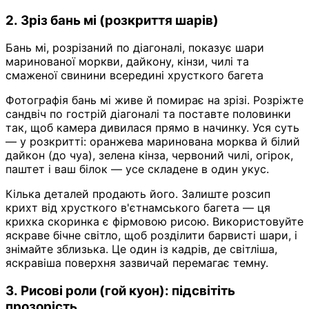
2. Зріз бань мі (розкриття шарів)
Бань мі, розрізаний по діагоналі, показує шари
маринованої моркви, дайкону, кінзи, чилі та
смаженої свинини всередині хрусткого багета
Фотографія бань мі живе й помирає на зрізі. Розріжте
сандвіч по гострій діагоналі та поставте половинки
так, щоб камера дивилася прямо в начинку. Уся суть
— у розкритті: оранжева маринована морква й білий
дайкон (до чуа), зелена кінза, червоний чилі, огірок,
паштет і ваш білок — усе складене в один укус.
Кілька деталей продають його. Залиште розсип
крихт від хрусткого в'єтнамського багета — ця
крихка скоринка є фірмовою рисою. Використовуйте
яскраве бічне світло, щоб розділити барвисті шари, і
знімайте зблизька. Це один із кадрів, де світліша,
яскравіша поверхня зазвичай перемагає темну.
3. Рисові роли (гой куон): підсвітіть
прозорість