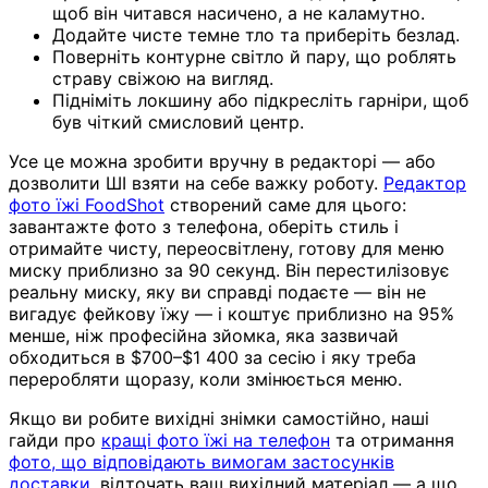
щоб він читався насичено, а не каламутно.
Додайте чисте темне тло та приберіть безлад.
Поверніть контурне світло й пару, що роблять
страву свіжою на вигляд.
Підніміть локшину або підкресліть гарніри, щоб
був чіткий смисловий центр.
Усе це можна зробити вручну в редакторі — або
дозволити ШІ взяти на себе важку роботу.
Редактор
фото їжі FoodShot
створений саме для цього:
завантажте фото з телефона, оберіть стиль і
отримайте чисту, переосвітлену, готову для меню
миску приблизно за 90 секунд. Він перестилізовує
реальну миску, яку ви справді подаєте — він не
вигадує фейкову їжу — і коштує приблизно на 95%
менше, ніж професійна зйомка, яка зазвичай
обходиться в $700–$1 400 за сесію і яку треба
переробляти щоразу, коли змінюється меню.
Якщо ви робите вихідні знімки самостійно, наші
гайди про
кращі фото їжі на телефон
та отримання
фото, що відповідають вимогам застосунків
доставки
, відточать ваш вихідний матеріал — а що