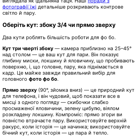
виглядала як їдальняна таця. Наші
поради з
фотографії їжі
детальніше розкривають контрове
світло й пару.
Оберіть кут: збоку 3/4 чи прямо зверху
Два кути роблять більшість роботи для фо бо.
Кут три чверті збоку
— камера приблизно на 25–45°
над столом — це ваш кут для пари. Він показує
глибину миски, локшину й яловичину, що пробивають
поверхню, і, що головне, пару, яка піднімається в
кадр. Це майже завжди правильний вибір для
головного
фото фо бо
.
Прямо зверху
(90°, зйомка вниз) — це природний кут
для телефона, і він чудовий, щоб показати все в
мисці з одного погляду — скибочки слабко
просмаженої яловичини, зелену цибулю, віялом
розкладену локшину. Компроміс: прямо згори ви
повністю втрачаєте пару. Використовуйте верхній
ракурс, коли історія — це начинка; використовуйте
бічний кут, коли історія — це пара й тепло.