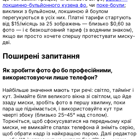
локшинно-бульйонного кузена фо
, чи
поке-боули
;
виклики з бульйоном, локшиною й боулом
перегукуються в усіх них. Платні тарифи стартують
від $15/місяць за 25 зображень — близько $0,60 за
фото — і є безкоштовний тариф (з водяним знаком),
якщо ви просто хочете спершу протестувати миску-
дві.
Поширені запитання
Як зробити фото фо бо професійними,
використовуючи лише телефон?
Найбільше значення мають три речі: світло, таймінг і
кут. Знімайте біля великого вікна зі світлом, що йде
ззаду миски, зробіть фото в першу хвилину, поки
пара ще піднімається, і використовуйте кут три
чверті збоку (близько 25–45° над столом).
Торкніться, щоб сфокусуватися на передньому краї
миски, не вмикайте спалах телефона й зніміть серію,
щоб обрати кадр із найкращою парою. Далі редактор