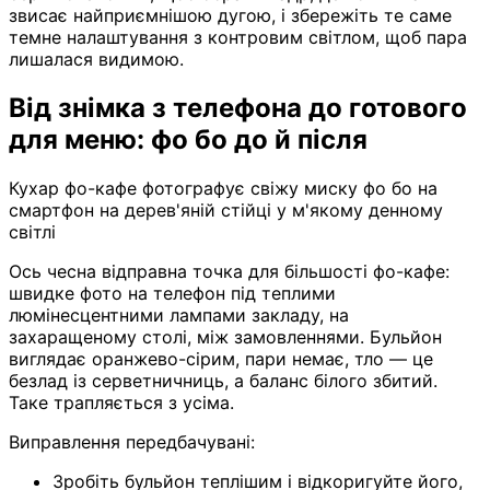
звисає найприємнішою дугою, і збережіть те саме
темне налаштування з контровим світлом, щоб пара
лишалася видимою.
Від знімка з телефона до готового
для меню: фо бо до й після
Кухар фо-кафе фотографує свіжу миску фо бо на
смартфон на дерев'яній стійці у м'якому денному
світлі
Ось чесна відправна точка для більшості фо-кафе:
швидке фото на телефон під теплими
люмінесцентними лампами закладу, на
захаращеному столі, між замовленнями. Бульйон
виглядає оранжево-сірим, пари немає, тло — це
безлад із серветничниць, а баланс білого збитий.
Таке трапляється з усіма.
Виправлення передбачувані:
Зробіть бульйон теплішим і відкоригуйте його,