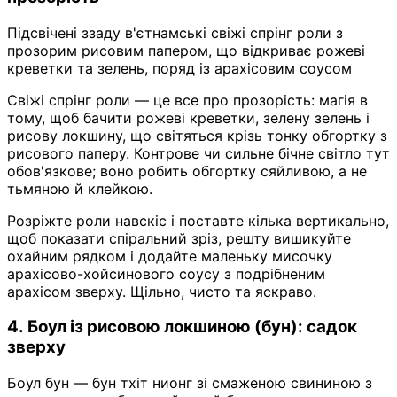
Підсвічені ззаду в'єтнамські свіжі спрінг роли з
прозорим рисовим папером, що відкриває рожеві
креветки та зелень, поряд із арахісовим соусом
Свіжі спрінг роли — це все про прозорість: магія в
тому, щоб бачити рожеві креветки, зелену зелень і
рисову локшину, що світяться крізь тонку обгортку з
рисового паперу. Контрове чи сильне бічне світло тут
обов'язкове; воно робить обгортку сяйливою, а не
тьмяною й клейкою.
Розріжте роли навскіс і поставте кілька вертикально,
щоб показати спіральний зріз, решту вишикуйте
охайним рядком і додайте маленьку мисочку
арахісово-хойсинового соусу з подрібненим
арахісом зверху. Щільно, чисто та яскраво.
4. Боул із рисовою локшиною (бун): садок
зверху
Боул бун — бун тхіт нионг зі смаженою свининою з