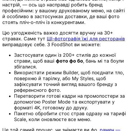
настрій, — ось що насправді робить бренд
професійним: у вашому друкованому меню, на сайті
й особливо в застосунках доставки, де ваші фото
стоять пліч-о-пліч із конкурентами.
Цю узгодженість важко досягти вручну на 30+
стравах. Саме тут
ШІ-фотографія їжі для ресторанів
виправдовує себе. З FoodShot ви можете:
Застосувати один із 200+ стилів до кожної
страви, щоб ваші
фото фо бо
, бань мі та боули
збігалися.
Використати режим Builder, щоб поєднати тло,
поверхню й тарілку, або My Styles, щоб
зафіксувати точний вигляд вашого бренду з
референсного фото.
Перетворити готові кадри на промопостери за
допомогою Poster Mode та експортувати у
форматі 4K, готовому до друку.
Пакетно обробити стос страв одразу на тарифі
Scale, коли оновлюєте все меню.
Це той самий процес, чи знімаєте ви фо,
рамен —