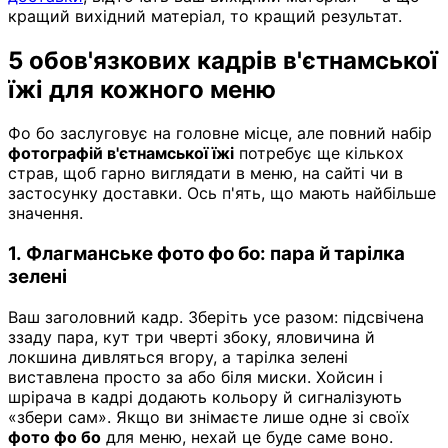
кращий вихідний матеріал, то кращий результат.
5 обов'язкових кадрів в'єтнамської
їжі для кожного меню
Фо бо заслуговує на головне місце, але повний набір
фотографій в'єтнамської їжі
потребує ще кількох
страв, щоб гарно виглядати в меню, на сайті чи в
застосунку доставки. Ось п'ять, що мають найбільше
значення.
1. Флагманське фото фо бо: пара й тарілка
зелені
Ваш заголовний кадр. Зберіть усе разом: підсвічена
ззаду пара, кут три чверті збоку, яловичина й
локшина дивляться вгору, а тарілка зелені
виставлена просто за або біля миски. Хойсин і
шрірача в кадрі додають кольору й сигналізують
«збери сам». Якщо ви знімаєте лише одне зі своїх
фото фо бо
для меню, нехай це буде саме воно.