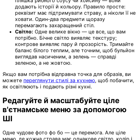
пляшка рибного соусу чи хойсину — вони
додають історії й кольору. Правило просте:
реквізит має підтримувати страву, а ніколи її не
ховати. Один-два предмети щоразу
перемагають захаращений стіл.
Світло:
Одне велике вікно — це все, що вам
потрібно. Бічне світло виявляє текстуру;
контрове виявляє пару й прозорість. Тримайте
баланс білого теплим, але точним, щоб бульйон
виглядав насиченим, а зелень — справді
зеленою, а не жовтою.
Якщо вам потрібна відправна точка для образів, ви
можете
переглянути стилі за кухнею
, щоб побачити,
як освітлюють і подають різні кухні.
Редагуйте й масштабуйте ціле
в'єтнамське меню за допомогою
ШІ
Одне чудове фото фо бо — це перемога. Але ціле
меню, де кожна страва має однакове світло, колір і