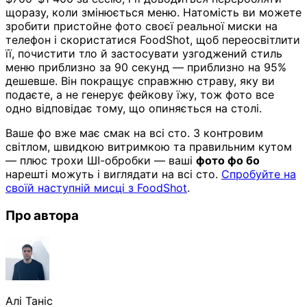
щоразу, коли змінюється меню. Натомість ви можете
зробити пристойне фото своєї реальної миски на
телефон і скористатися FoodShot, щоб переосвітлити
її, почистити тло й застосувати узгоджений стиль
меню приблизно за 90 секунд — приблизно на 95%
дешевше. Він покращує справжню страву, яку ви
подаєте, а не генерує фейкову їжу, тож фото все
одно відповідає тому, що опиняється на столі.
Ваше фо вже має смак на всі сто. З контровим
світлом, швидкою витримкою та правильним кутом
— плюс трохи ШІ-обробки — ваші
фото фо бо
нарешті можуть і виглядати на всі сто.
Спробуйте на
своїй наступній мисці з FoodShot
.
Про автора
Алі Таніс