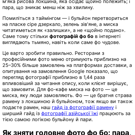
м'яка рисова локшина, яка осідає щойно полежить; і
пара, що зникає менш ніж за хвилину.
Помиліться з таймінгом — і бульйон перетвориться
на пласке сіре дзеркало, зелень зів'яне, а миска
читатиметься як «залишки», а не «щойно подано».
Саме тому стільки
фотографій фо бо
в інтернеті
виглядають тьмяно, навіть коли саме фо чудове.
Це варто зробити правильно. Ресторани з
професійними фото меню отримують приблизно на
25–30% більше замовлень на платформах доставки, а
опитування на замовлення Google показало, що
перегляд фотографії приблизно в 1,44 раза
впливовіший за читання опису, коли клієнт вирішує,
що замовити. Для фо-кафе миска на фото — це
миска, яку люди замовляють. Фо — це братня страва
рамену з локшиною й бульйоном, тож якщо ви також
подаєте рамен, наш
гайд із фотографії рамену
і
ширший гайд із
фотографії азійської їжі
працюють за
тією самою логікою бульйону й пари.
Як зняти головне фото фо бо: пара,