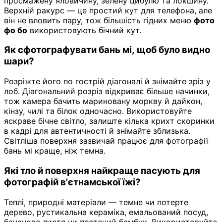
просмажену яловичину, зелену цибулю та локшину.
Верхній ракурс — це простий кут для телефона, але
він не вловить пару, тож більшість гідних меню
фото
фо бо
використовують бічний кут.
Як сфотографувати бань мі, щоб було видно
шари?
Розріжте його по гострій діагоналі й знімайте зріз у
лоб. Діагональний розріз відкриває більше начинки,
тож камера бачить мариновану моркву й дайкон,
кінзу, чилі та білок одночасно. Використовуйте
яскраве бічне світло, залиште кілька крихт скоринки
в кадрі для автентичності й знімайте зблизька.
Світліша поверхня зазвичай працює для фотографії
бань мі краще, ніж темна.
Які тло й поверхня найкраще пасують для
фотографій в'єтнамської їжі?
Теплі, природні матеріали — темне чи потерте
дерево, рустикальна кераміка, емальований посуд,
бананове листя чи плетений бамбук. Використовуйте