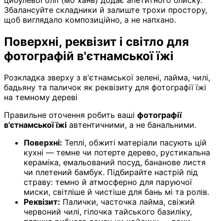
Збалансуйте складники й залиште трохи простору,
щоб виглядало композиційно, а не напхано.
Поверхні, реквізит і світло для
фотографій в'єтнамської їжі
Розкладка зверху з в'єтнамської зелені, лайма, чилі,
бадьяну та паличок як реквізиту для фотографії їжі
на темному дереві
Правильне оточення робить ваші
фотографії
в'єтнамської їжі
автентичними, а не банальними.
Поверхні:
Теплі, обжиті матеріали пасують цій
кухні — темне чи потерте дерево, рустикальна
кераміка, емальований посуд, бананове листя
чи плетений бамбук. Підбирайте настрій під
страву: темно й атмосферно для паруючої
миски, світліше й чистіше для бань мі та ролів.
Реквізит:
Палички, часточка лайма, свіжий
червоний чилі, гілочка тайського базиліку,