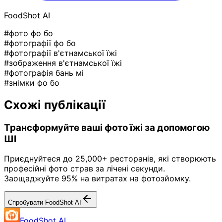
FoodShot AI
#фото фо бо
#фотографії фо бо
#фотографії в'єтнамської їжі
#зображення в'єтнамської їжі
#фотографія бань мі
#знімки фо бо
Схожі публікації
Трансформуйте ваші фото їжі за допомогою
ШІ
Приєднуйтеся до 25,000+ ресторанів, які створюють
професійні фото страв за лічені секунди.
Заощаджуйте 95% на витратах на фотозйомку.
Спробувати FoodShot AI
FoodShot AI