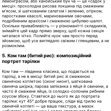
лемонграсом, або ханойський бун ча — це «садок у
мисці»: прохолодна рисова локшина під смаженим
м'ясом, зі шаткованим салатом і зеленню, огірком,
паростками квасолі, маринованими овочами,
подрібненим арахісом і смаженою цибулею-шалот.
Оскільки привабливість — у різноманітті складників,
знімайте цей кадр прямо зверху, щоб кожна секція
читалася чітко. Полийте нуок чам просто перед
зйомкою, щоб усе виглядало свіжим і глянцевим, а не
розмоклим.
5. Ком там (битий рис): композиційний
портрет тарілки
Ком там — південна класика, що подається на
тарілці, а не в мисці: битий рис зі смаженою
свинячою котлетою (сионг нионг), шаткована
свиняча шкірка, парова запіканка з яйця й свинини, а
часто й смажене яйце, із солодко-солоним рибним
соусом збоку. Ставтеся до нього як до портрета
тарілки: кут 45° добре працює, сліди від грилю на
свинячій котлеті — це ваша текстура, а мазок
цибулевої олії (мо хань) додає апетитного блиску.