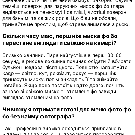
темніші поверхні для паруючих мисок фо бо (пара
виділяється на темному) і світліші, чистіші поверхні
для бань мі та свіжих ролів. Що б ви не обрали,
тримайте це простим, щоб страва лишалася зіркою.
Скільки часу маю, перш ніж миска фо бо
перестане виглядати свіжою на камері?
Близько хвилини. Пара найгустіша в перші 30–60
секунд, а рисова локшина починає осідати й вбирати
бульйон невдовзі після цього. Повністю налаштуйте
кадр — світло, кут, реквізит, фокус — перш ніж
принесуть миску, потім викладіть її та знімайте
негайно. Якщо вона постоїть надто довго, почніть
заново зі свіжою мискою; втомлене фо завжди
виглядає втомленим на фото.
Чи можу я отримати готові для меню фото фо
бо без найму фотографа?
Так. Професійна зйомка обходиться приблизно в
$700–$1 400 за сесію, і її доводиться переробляти