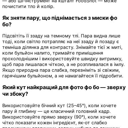
— або ШІ-інструмент на кшталт FoodShot — може
почистити тло й колір.
Як зняти пару, що піднімається з миски фо
бо?
Підсвітіть її ззаду на темному тлі. Пара видна лише
тоді, коли світло потрапляє на неї ззаду й позаду є
темніша ділянка для контрасту. Знімайте тієї ж миті,
коли бульйон налито, тримайте приміщення
прохолоднішим і використовуйте швидку витримку,
щоб пара лишалася чіткою, а не розпливалася в імлу.
Якщо природна пара слабка, перезніміть зі свіжим,
гарячішим бульйоном, а не намагайтеся її підробити.
Який кут найкращий для фото фо бо — зверху
чи збоку?
Використовуйте бічний кут (25–45°), коли хочете
пару й глибину — це класичний головний кадр.
Використовуйте прямо зверху (90°), коли хочете
чітко показати кожен інгредієнт, як-от слабко