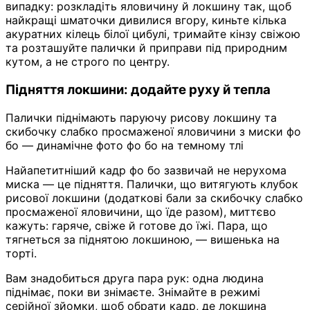
випадку: розкладіть яловичину й локшину так, щоб
найкращі шматочки дивилися вгору, киньте кілька
акуратних кілець білої цибулі, тримайте кінзу свіжою
та розташуйте палички й приправи під природним
кутом, а не строго по центру.
Підняття локшини: додайте руху й тепла
Палички піднімають паруючу рисову локшину та
скибочку слабко просмаженої яловичини з миски фо
бо — динамічне фото фо бо на темному тлі
Найапетитніший кадр фо бо зазвичай не нерухома
миска — це підняття. Палички, що витягують клубок
рисової локшини (додаткові бали за скибочку слабко
просмаженої яловичини, що їде разом), миттєво
кажуть: гаряче, свіже й готове до їжі. Пара, що
тягнеться за піднятою локшиною, — вишенька на
торті.
Вам знадобиться друга пара рук: одна людина
піднімає, поки ви знімаєте. Знімайте в режимі
серійної зйомки, щоб обрати кадр, де локшина