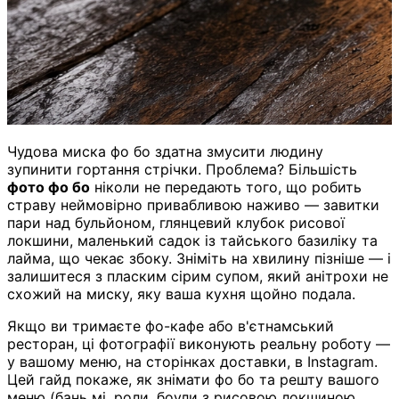
Чудова миска фо бо здатна змусити людину
зупинити гортання стрічки. Проблема? Більшість
фото фо бо
ніколи не передають того, що робить
страву неймовірно привабливою наживо — завитки
пари над бульйоном, глянцевий клубок рисової
локшини, маленький садок із тайського базиліку та
лайма, що чекає збоку. Зніміть на хвилину пізніше — і
залишитеся з пласким сірим супом, який анітрохи не
схожий на миску, яку ваша кухня щойно подала.
Якщо ви тримаєте фо-кафе або в'єтнамський
ресторан, ці фотографії виконують реальну роботу —
у вашому меню, на сторінках доставки, в Instagram.
Цей гайд покаже, як знімати фо бо та решту вашого
меню (бань мі, роли, боули з рисовою локшиною,