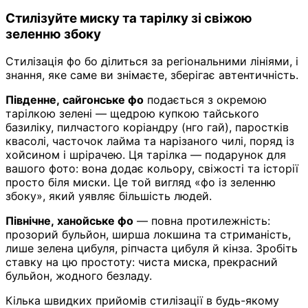
Стилізуйте миску та тарілку зі свіжою
зеленню збоку
Стилізація фо бо ділиться за регіональними лініями, і
знання, яке саме ви знімаєте, зберігає автентичність.
Південне, сайгонське фо
подається з окремою
тарілкою зелені — щедрою купкою тайського
базиліку, пилчастого коріандру (нго гай), паростків
квасолі, часточок лайма та нарізаного чилі, поряд із
хойсином і шрірачею. Ця тарілка — подарунок для
вашого фото: вона додає кольору, свіжості та історії
просто біля миски. Це той вигляд «фо із зеленню
збоку», який уявляє більшість людей.
Північне, ханойське фо
— повна протилежність:
прозорий бульйон, ширша локшина та стриманість,
лише зелена цибуля, ріпчаста цибуля й кінза. Зробіть
ставку на цю простоту: чиста миска, прекрасний
бульйон, жодного безладу.
Кілька швидких прийомів стилізації в будь-якому