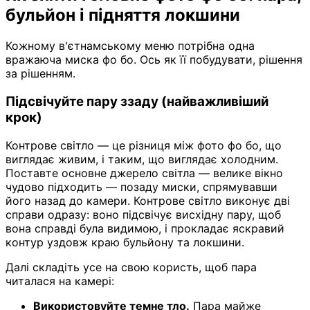
бульйон і підняття локшини
Кожному в'єтнамському меню потрібна одна
вражаюча миска фо бо. Ось як її побудувати, рішення
за рішенням.
Підсвічуйте пару ззаду (найважливіший
крок)
Контрове світло — це різниця між фото фо бо, що
виглядає живим, і таким, що виглядає холодним.
Поставте основне джерело світла — велике вікно
чудово підходить — позаду миски, спрямувавши
його назад до камери. Контрове світло виконує дві
справи одразу: воно підсвічує висхідну пару, щоб
вона справді була видимою, і прокладає яскравий
контур уздовж краю бульйону та локшини.
Далі складіть усе на свою користь, щоб пара
читалася на камері:
Використовуйте темне тло.
Пара майже