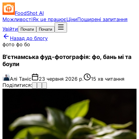
FoodShot AI
Можливості
Як це працює
Ціни
Поширені запитання
Увійти
Почати
Почати
Назад до блогу
фото фо бо
В'єтнамська фуд-фотографія: фо, бань мі та
боули
Алі Таніс
23 червня 2026 р.
15 хв читання
Поділитися: