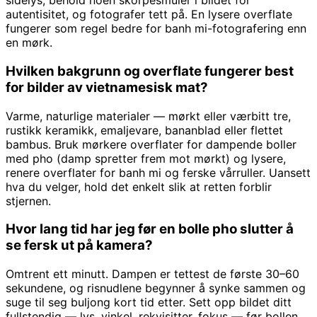
sidelys, behold noen skorpesmuler i bildet for
autentisitet, og fotografer tett på. En lysere overflate
fungerer som regel bedre for banh mi-fotografering enn
en mørk.
Hvilken bakgrunn og overflate fungerer best
for bilder av vietnamesisk mat?
Varme, naturlige materialer — mørkt eller værbitt tre,
rustikk keramikk, emaljevare, bananblad eller flettet
bambus. Bruk mørkere overflater for dampende boller
med pho (damp spretter frem mot mørkt) og lysere,
renere overflater for banh mi og ferske vårruller. Uansett
hva du velger, hold det enkelt slik at retten forblir
stjernen.
Hvor lang tid har jeg før en bolle pho slutter å
se fersk ut på kamera?
Omtrent ett minutt. Dampen er tettest de første 30–60
sekundene, og risnudlene begynner å synke sammen og
suge til seg buljong kort tid etter. Sett opp bildet ditt
fullstendig — lys, vinkel, rekvisitter, fokus — før bollen