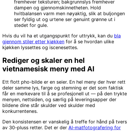
fremhever teksturen; bakgrunnslys fremhever
dampen og gjennomskinnetheten. Hold
hvitbalansen varm men nøyaktig, slik at buljongen
ser fyldig ut og urtene ser genuint grønne ut i
stedet for gule.
Hvis du vil ha et utgangspunkt for uttrykk, kan du
bla
gjennom stiler etter kjøkken
for å se hvordan ulike
kjøkken lyssettes og iscenesettes.
Rediger og skaler en hel
vietnamesisk meny med AI
Ett flott pho-bilde er en seier. En hel meny der hver rett
deler samme lys, farge og stemning er det som faktisk
får en merkevare til å se profesjonell ut — på den trykte
menyen, nettsiden, og særlig på leveringsapper der
bildene dine står skulder ved skulder med
konkurrentenes.
Den konsistensen er vanskelig å treffe for hånd på tvers
av 30-pluss retter. Det er der
AI-matfotografering for