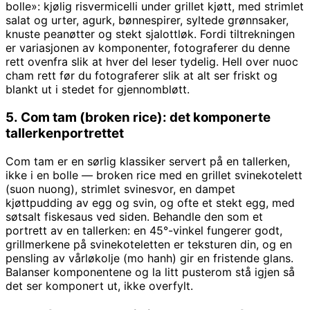
bolle»: kjølig risvermicelli under grillet kjøtt, med strimlet
salat og urter, agurk, bønnespirer, syltede grønnsaker,
knuste peanøtter og stekt sjalottløk. Fordi tiltrekningen
er variasjonen av komponenter, fotograferer du denne
rett ovenfra slik at hver del leser tydelig. Hell over nuoc
cham rett før du fotograferer slik at alt ser friskt og
blankt ut i stedet for gjennombløtt.
5. Com tam (broken rice): det komponerte
tallerkenportrettet
Com tam er en sørlig klassiker servert på en tallerken,
ikke i en bolle — broken rice med en grillet svinekotelett
(suon nuong), strimlet svinesvor, en dampet
kjøttpudding av egg og svin, og ofte et stekt egg, med
søtsalt fiskesaus ved siden. Behandle den som et
portrett av en tallerken: en 45°-vinkel fungerer godt,
grillmerkene på svinekoteletten er teksturen din, og en
pensling av vårløkolje (mo hanh) gir en fristende glans.
Balanser komponentene og la litt pusterom stå igjen så
det ser komponert ut, ikke overfylt.