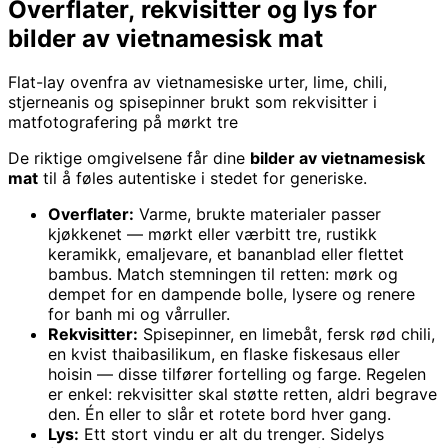
Overflater, rekvisitter og lys for
bilder av vietnamesisk mat
Flat-lay ovenfra av vietnamesiske urter, lime, chili,
stjerneanis og spisepinner brukt som rekvisitter i
matfotografering på mørkt tre
De riktige omgivelsene får dine
bilder av vietnamesisk
mat
til å føles autentiske i stedet for generiske.
Overflater:
Varme, brukte materialer passer
kjøkkenet — mørkt eller værbitt tre, rustikk
keramikk, emaljevare, et bananblad eller flettet
bambus. Match stemningen til retten: mørk og
dempet for en dampende bolle, lysere og renere
for banh mi og vårruller.
Rekvisitter:
Spisepinner, en limebåt, fersk rød chili,
en kvist thaibasilikum, en flaske fiskesaus eller
hoisin — disse tilfører fortelling og farge. Regelen
er enkel: rekvisitter skal støtte retten, aldri begrave
den. Én eller to slår et rotete bord hver gang.
Lys:
Ett stort vindu er alt du trenger. Sidelys