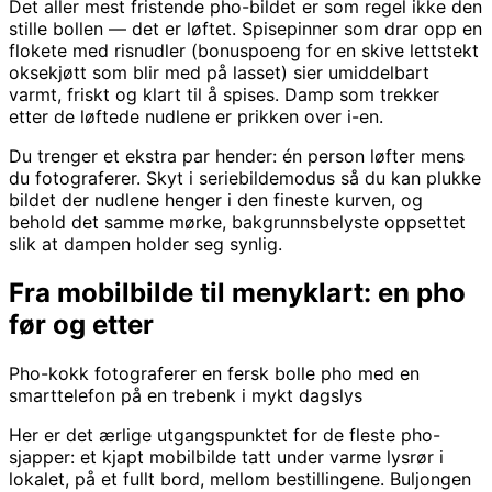
Det aller mest fristende pho-bildet er som regel ikke den
stille bollen — det er løftet. Spisepinner som drar opp en
flokete med risnudler (bonuspoeng for en skive lettstekt
oksekjøtt som blir med på lasset) sier umiddelbart
varmt, friskt og klart til å spises. Damp som trekker
etter de løftede nudlene er prikken over i-en.
Du trenger et ekstra par hender: én person løfter mens
du fotograferer. Skyt i seriebildemodus så du kan plukke
bildet der nudlene henger i den fineste kurven, og
behold det samme mørke, bakgrunnsbelyste oppsettet
slik at dampen holder seg synlig.
Fra mobilbilde til menyklart: en pho
før og etter
Pho-kokk fotograferer en fersk bolle pho med en
smarttelefon på en trebenk i mykt dagslys
Her er det ærlige utgangspunktet for de fleste pho-
sjapper: et kjapt mobilbilde tatt under varme lysrør i
lokalet, på et fullt bord, mellom bestillingene. Buljongen