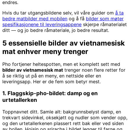
endres.
Hvis du tar utgangsbildene selv, vil våre guider om
å ta
bedre matbilder med mobilen
og å få
bilder som møter
spesifikasjonene til leveringsappene
skjerpe råmaterialet
ditt — og jo bedre råmateriale, jo bedre resultat.
5 essensielle bilder av vietnamesisk
mat enhver meny trenger
Pho fortjener heltespotten, men et komplett sett med
bilder av vietnamesisk mat
trenger noen flere retter for
å se riktig ut på en meny, en nettside eller en
leveringsapp. Her er de fem som betyr mest.
1. Flaggskip-pho-bildet: damp og en
urtetallerken
Toppnavnet ditt. Samle alt: bakgrunnsbelyst damp, en
trekvart sidevinkel, oksekjøtt og nudler som vender opp,
og den urtetallerkenen plassert rett bak eller ved siden
av bollen. Hoisin og sriracha i bildet legger til farge og