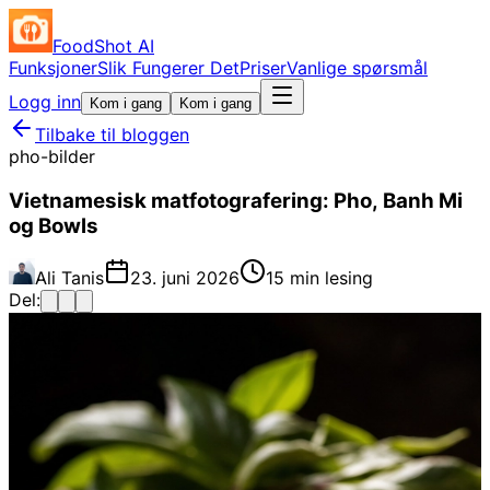
FoodShot AI
Funksjoner
Slik Fungerer Det
Priser
Vanlige spørsmål
Logg inn
Kom i gang
Kom i gang
Tilbake til bloggen
pho-bilder
Vietnamesisk matfotografering: Pho, Banh Mi
og Bowls
Ali Tanis
23. juni 2026
15 min lesing
Del: