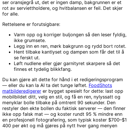
ser oransjegrå ut, det er ingen damp, bakgrunnen er et
rot av serviettholdere, og hvitbalansen er feil. Det skjer
for alle.
Rettelsene er forutsigbare:
Varm opp og korriger buljongen så den leser fyldig,
ikke grumsete.
Legg inn en ren, mørk bakgrunn og rydd bort rotet.
Hent tilbake kantlyset og dampen som får det til å
se ferskt ut.
Løft nudlene eller gjør garnityret skarpere så det
finnes et tydelig blikkfang.
Du kan gjøre alt dette for hånd i et redigeringsprogram
— eller du kan la AI ta det tunge løftet.
FoodShots
matbilderedigerer
er bygget spesielt for dette: last opp
mobilbildet ditt, velg en stil, og få en ren, nylyssatt og
menyklar bolle tilbake på omtrent 90 sekunder. Den
restyler den ekte bollen du faktisk serverer — den finner
ikke opp falsk mat — og koster rundt 95 % mindre enn
en profesjonell fotografering, som typisk koster $700–$1
400 per økt og må gjøres på nytt hver gang menyen