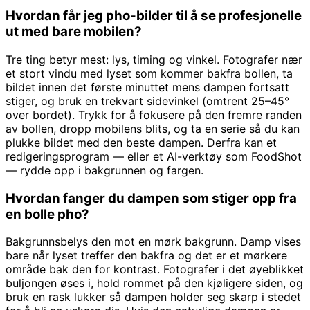
Hvordan får jeg pho-bilder til å se profesjonelle
ut med bare mobilen?
Tre ting betyr mest: lys, timing og vinkel. Fotografer nær
et stort vindu med lyset som kommer bakfra bollen, ta
bildet innen det første minuttet mens dampen fortsatt
stiger, og bruk en trekvart sidevinkel (omtrent 25–45°
over bordet). Trykk for å fokusere på den fremre randen
av bollen, dropp mobilens blits, og ta en serie så du kan
plukke bildet med den beste dampen. Derfra kan et
redigeringsprogram — eller et AI-verktøy som FoodShot
— rydde opp i bakgrunnen og fargen.
Hvordan fanger du dampen som stiger opp fra
en bolle pho?
Bakgrunnsbelys den mot en mørk bakgrunn. Damp vises
bare når lyset treffer den bakfra og det er et mørkere
område bak den for kontrast. Fotografer i det øyeblikket
buljongen øses i, hold rommet på den kjøligere siden, og
bruk en rask lukker så dampen holder seg skarp i stedet