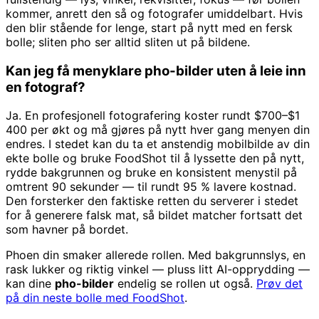
kommer, anrett den så og fotografer umiddelbart. Hvis
den blir stående for lenge, start på nytt med en fersk
bolle; sliten pho ser alltid sliten ut på bildene.
Kan jeg få menyklare pho-bilder uten å leie inn
en fotograf?
Ja. En profesjonell fotografering koster rundt $700–$1
400 per økt og må gjøres på nytt hver gang menyen din
endres. I stedet kan du ta et anstendig mobilbilde av din
ekte bolle og bruke FoodShot til å lyssette den på nytt,
rydde bakgrunnen og bruke en konsistent menystil på
omtrent 90 sekunder — til rundt 95 % lavere kostnad.
Den forsterker den faktiske retten du serverer i stedet
for å generere falsk mat, så bildet matcher fortsatt det
som havner på bordet.
Phoen din smaker allerede rollen. Med bakgrunnslys, en
rask lukker og riktig vinkel — pluss litt AI-opprydding —
kan dine
pho-bilder
endelig se rollen ut også.
Prøv det
på din neste bolle med FoodShot
.