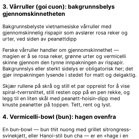
3. Vårruller (goi cuon): bakgrunnsbelys
gjennomskinnetheten
Bakgrunnsbelyste vietnamesiske vårruller med
gjennomskinnelig rispapir som avslører rosa reker og
urter, ved siden av peanøttdipp
Ferske vårruller handler om gjennomskinnethet —
magien er å se rosa reker, grønne urter og vermicelli
skinne gjennom den tynne innpakningen av rispapir.
Bakgrunnslys eller sterkt sidelys er obligatorisk her; det
gjør innpakningen lysende i stedet for matt og deigaktig.
Skjær rullene på skrå og still et par oppreist for å vise
spiral-tverrsnittet, still resten opp på en pen rekke, og
legg til en liten skål med peanøtt-hoisin-dipp med
knuste peanøtter på toppen. Tett, rent og lyst.
4. Vermicelli-bowl (bun): hagen ovenfra
En bun-bowl — bun thit nuong med grillet sitrongress-
svinekjøtt, eller Hanoi-stil bun cha — er en «hage i en