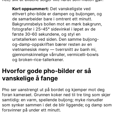
Kort oppsummert:
Det vanskeligste ved
ethvert pho-bilde er dampen og buljongen, og
de samarbeider bare i omtrent ett minutt.
Bakgrunnsbelys bollen mot en mørk bakgrunn,
fotografer i 25–45° sidevinkel i løpet av de
første 30–60 sekundene, og styl en
urtetallerken ved siden. Den samme buljong-
og-damp-oppskriften bærer resten av en
vietnamesisk meny — tverrsnitt av banh mi,
gjennomskinnelige vårruller, vermicelli-bowls
og broken-rice-tallerkener.
Hvorfor gode pho-bilder er så
vanskelige å fange
Pho ser uanstrengt ut på bordet og kjemper mot deg
foran kameraet. Grunnen koker ned til tre ting som skjer
samtidig: en varm, speilende buljong; myke risnudler
som synker sammen i det de blir liggende; og damp som
forsvinner på under ett minutt.