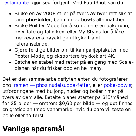
restauranter
gjør seg fortjent. Med FoodShot kan du:
Bruke én av 200+ stiler på tvers av hver rett slik at
dine
pho-bilder
, banh mi og bowls alle matcher.
Bruke Builder Mode for å kombinere en bakgrunn,
overflate og tallerken, eller My Styles for å låse
merkevarens nøyaktige uttrykk fra et
referansebilde.
Gjøre ferdige bilder om til kampanjeplakater med
Poster Mode, og eksportere trykkeklart 4K.
Batche en stabel med retter på én gang med Scale-
planen når du frisker opp en hel meny.
Det er den samme arbeidsflyten enten du fotograferer
pho,
ramen — phos nudelsuppe-fetter
, eller
poke-bowls
;
utfordringene med buljong, nudler og boller rimer på
tvers av dem alle. Betalte planer starter på $15/måned
for 25 bilder — omtrent $0,60 per bilde — og det finnes
en gratisplan (med vannmerke) hvis du bare vil teste en
bolle eller to først.
Vanlige spørsmål