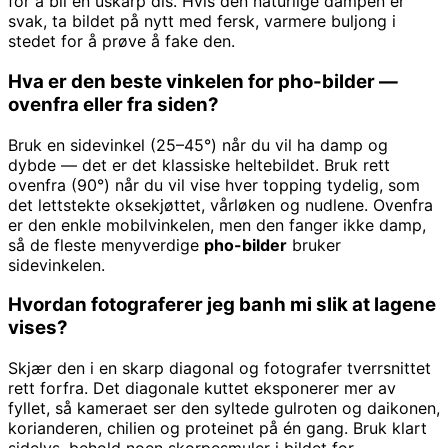
for å bli en uskarp dis. Hvis den naturlige dampen er
svak, ta bildet på nytt med fersk, varmere buljong i
stedet for å prøve å fake den.
Hva er den beste vinkelen for pho-bilder —
ovenfra eller fra siden?
Bruk en sidevinkel (25–45°) når du vil ha damp og
dybde — det er det klassiske heltebildet. Bruk rett
ovenfra (90°) når du vil vise hver topping tydelig, som
det lettstekte oksekjøttet, vårløken og nudlene. Ovenfra
er den enkle mobilvinkelen, men den fanger ikke damp,
så de fleste menyverdige
pho-bilder
bruker
sidevinkelen.
Hvordan fotograferer jeg banh mi slik at lagene
vises?
Skjær den i en skarp diagonal og fotografer tverrsnittet
rett forfra. Det diagonale kuttet eksponerer mer av
fyllet, så kameraet ser den syltede gulroten og daikonen,
korianderen, chilien og proteinet på én gang. Bruk klart