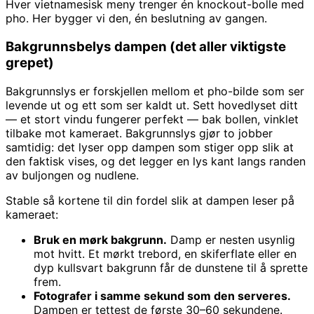
Hver vietnamesisk meny trenger én knockout-bolle med
pho. Her bygger vi den, én beslutning av gangen.
Bakgrunnsbelys dampen (det aller viktigste
grepet)
Bakgrunnslys er forskjellen mellom et pho-bilde som ser
levende ut og ett som ser kaldt ut. Sett hovedlyset ditt
— et stort vindu fungerer perfekt — bak bollen, vinklet
tilbake mot kameraet. Bakgrunnslys gjør to jobber
samtidig: det lyser opp dampen som stiger opp slik at
den faktisk vises, og det legger en lys kant langs randen
av buljongen og nudlene.
Stable så kortene til din fordel slik at dampen leser på
kameraet:
Bruk en mørk bakgrunn.
Damp er nesten usynlig
mot hvitt. Et mørkt trebord, en skiferflate eller en
dyp kullsvart bakgrunn får de dunstene til å sprette
frem.
Fotografer i samme sekund som den serveres.
Dampen er tettest de første 30–60 sekundene.