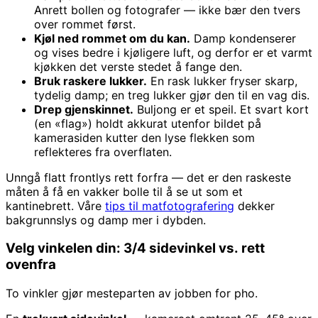
Anrett bollen og fotografer — ikke bær den tvers
over rommet først.
Kjøl ned rommet om du kan.
Damp kondenserer
og vises bedre i kjøligere luft, og derfor er et varmt
kjøkken det verste stedet å fange den.
Bruk raskere lukker.
En rask lukker fryser skarp,
tydelig damp; en treg lukker gjør den til en vag dis.
Drep gjenskinnet.
Buljong er et speil. Et svart kort
(en «flag») holdt akkurat utenfor bildet på
kamerasiden kutter den lyse flekken som
reflekteres fra overflaten.
Unngå flatt frontlys rett forfra — det er den raskeste
måten å få en vakker bolle til å se ut som et
kantinebrett. Våre
tips til matfotografering
dekker
bakgrunnslys og damp mer i dybden.
Velg vinkelen din: 3/4 sidevinkel vs. rett
ovenfra
To vinkler gjør mesteparten av jobben for pho.