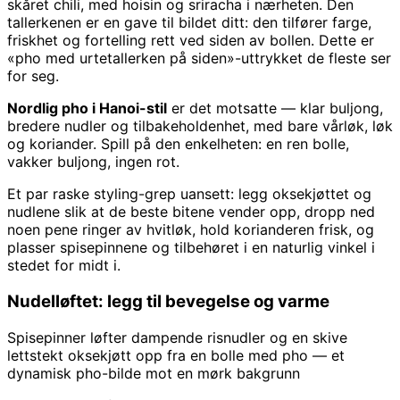
skåret chili, med hoisin og sriracha i nærheten. Den
tallerkenen er en gave til bildet ditt: den tilfører farge,
friskhet og fortelling rett ved siden av bollen. Dette er
«pho med urtetallerken på siden»-uttrykket de fleste ser
for seg.
Nordlig pho i Hanoi-stil
er det motsatte — klar buljong,
bredere nudler og tilbakeholdenhet, med bare vårløk, løk
og koriander. Spill på den enkelheten: en ren bolle,
vakker buljong, ingen rot.
Et par raske styling-grep uansett: legg oksekjøttet og
nudlene slik at de beste bitene vender opp, dropp ned
noen pene ringer av hvitløk, hold korianderen frisk, og
plasser spisepinnene og tilbehøret i en naturlig vinkel i
stedet for midt i.
Nudelløftet: legg til bevegelse og varme
Spisepinner løfter dampende risnudler og en skive
lettstekt oksekjøtt opp fra en bolle med pho — et
dynamisk pho-bilde mot en mørk bakgrunn