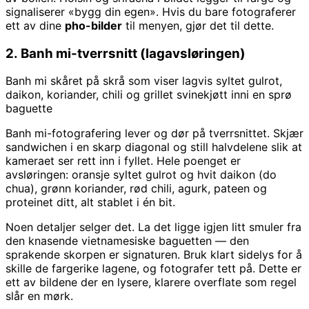
signaliserer «bygg din egen». Hvis du bare fotograferer
ett av dine
pho-bilder
til menyen, gjør det til dette.
2. Banh mi-tverrsnitt (lagavsløringen)
Banh mi skåret på skrå som viser lagvis syltet gulrot,
daikon, koriander, chili og grillet svinekjøtt inni en sprø
baguette
Banh mi-fotografering lever og dør på tverrsnittet. Skjær
sandwichen i en skarp diagonal og still halvdelene slik at
kameraet ser rett inn i fyllet. Hele poenget er
avsløringen: oransje syltet gulrot og hvit daikon (do
chua), grønn koriander, rød chili, agurk, pateen og
proteinet ditt, alt stablet i én bit.
Noen detaljer selger det. La det ligge igjen litt smuler fra
den knasende vietnamesiske baguetten — den
sprakende skorpen er signaturen. Bruk klart sidelys for å
skille de fargerike lagene, og fotografer tett på. Dette er
ett av bildene der en lysere, klarere overflate som regel
slår en mørk.