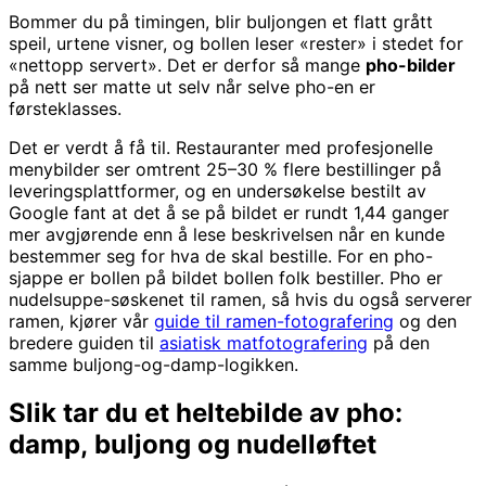
Bommer du på timingen, blir buljongen et flatt grått
speil, urtene visner, og bollen leser «rester» i stedet for
«nettopp servert». Det er derfor så mange
pho-bilder
på nett ser matte ut selv når selve pho-en er
førsteklasses.
Det er verdt å få til. Restauranter med profesjonelle
menybilder ser omtrent 25–30 % flere bestillinger på
leveringsplattformer, og en undersøkelse bestilt av
Google fant at det å se på bildet er rundt 1,44 ganger
mer avgjørende enn å lese beskrivelsen når en kunde
bestemmer seg for hva de skal bestille. For en pho-
sjappe er bollen på bildet bollen folk bestiller. Pho er
nudelsuppe-søskenet til ramen, så hvis du også serverer
ramen, kjører vår
guide til ramen-fotografering
og den
bredere guiden til
asiatisk matfotografering
på den
samme buljong-og-damp-logikken.
Slik tar du et heltebilde av pho:
damp, buljong og nudelløftet