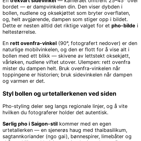
En
trekvart sidevinkel
— kameraet omtrent 25–45° over
bordet — er dampvinkelen din. Den viser dybden i
bollen, nudlene og oksekjøttet som bryter overflaten,
og, helt avgjørende, dampen som stiger opp i bildet.
Dette er nesten alltid det riktige valget for et
pho-bilde
i
heltestørrelse.
En
rett ovenfra-vinkel
(90°, fotografert nedover) er den
naturlige mobilvinkelen, og den er flott for å vise alt i
bollen med ett blikk — skivene av lettstekt oksekjøtt,
vårløken, nudlene viftet utover. Ulempen: rett ovenfra
mister du dampen helt. Bruk ovenfra-vinkelen når
toppingene er historien; bruk sidevinkelen når dampen
og varmen er det.
Styl bollen og urtetallerkenen ved siden
Pho-styling deler seg langs regionale linjer, og å vite
hvilken du fotograferer holder det autentisk.
Sørlig pho i Saigon-stil
kommer med en egen
urtetallerken — en sjenerøs haug med thaibasilikum,
sagtannkoriander (ngo gai), bønnespirer, limebåter og