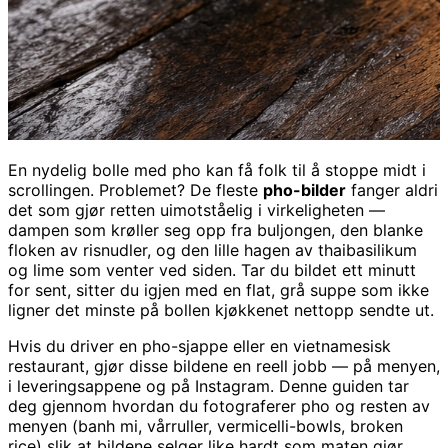
En nydelig bolle med pho kan få folk til å stoppe midt i
scrollingen. Problemet? De fleste
pho-bilder
fanger aldri
det som gjør retten uimotståelig i virkeligheten —
dampen som krøller seg opp fra buljongen, den blanke
floken av risnudler, og den lille hagen av thaibasilikum
og lime som venter ved siden. Tar du bildet ett minutt
for sent, sitter du igjen med en flat, grå suppe som ikke
ligner det minste på bollen kjøkkenet nettopp sendte ut.
Hvis du driver en pho-sjappe eller en vietnamesisk
restaurant, gjør disse bildene en reell jobb — på menyen,
i leveringsappene og på Instagram. Denne guiden tar
deg gjennom hvordan du fotograferer pho og resten av
menyen (banh mi, vårruller, vermicelli-bowls, broken
rice) slik at bildene selger like hardt som maten gjør.