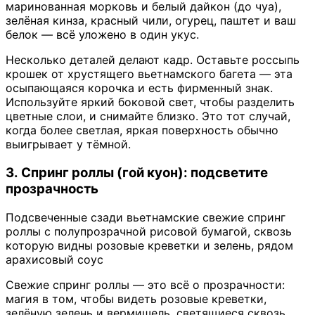
маринованная морковь и белый дайкон (до чуа),
зелёная кинза, красный чили, огурец, паштет и ваш
белок — всё уложено в один укус.
Несколько деталей делают кадр. Оставьте россыпь
крошек от хрустящего вьетнамского багета — эта
осыпающаяся корочка и есть фирменный знак.
Используйте яркий боковой свет, чтобы разделить
цветные слои, и снимайте близко. Это тот случай,
когда более светлая, яркая поверхность обычно
выигрывает у тёмной.
3. Спринг роллы (гой куон): подсветите
прозрачность
Подсвеченные сзади вьетнамские свежие спринг
роллы с полупрозрачной рисовой бумагой, сквозь
которую видны розовые креветки и зелень, рядом
арахисовый соус
Свежие спринг роллы — это всё о прозрачности:
магия в том, чтобы видеть розовые креветки,
зелёную зелень и вермишель, светящиеся сквозь