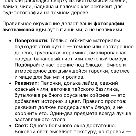
Плоская раскладка сверху из вьетнамской зелени,
лайма, чили, бадьяна и палочек как реквизит для
фуд-фотографии на тёмном дереве
Правильное окружение делает ваши
фотографии
вьетнамской еды
аутентичными, а не безликими.
Поверхности:
Тёплые, обжитые материалы
подходят этой кухне — тёмное или состаренное
дерево, грубоватая керамика, эмалированная
посуда, банановый лист или плетёный бамбук.
Подбирайте настроение под блюдо: тёмное и
атмосферное для дымящейся тарелки, светлее
и чище для бан ми и роллов.
Реквизит:
Палочки, долька лайма, свежий
красный чили, веточка тайского базилика,
бутылочка рыбного соуса или хойсина — это
добавляет историю и цвет. Правило простое:
реквизит должен поддерживать блюдо, а не
хоронить его. Один-два предмета всегда лучше
заставленного стола.
Свет:
Одного большого окна достаточно.
Боковой свет выявляет текстуру; контровой —