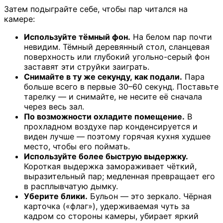
Затем подыграйте себе, чтобы пар читался на
камере:
Используйте тёмный фон.
На белом пар почти
невидим. Тёмный деревянный стол, сланцевая
поверхность или глубокий угольно-серый фон
заставят эти струйки заиграть.
Снимайте в ту же секунду, как подали.
Пара
больше всего в первые 30–60 секунд. Поставьте
тарелку — и снимайте, не несите её сначала
через весь зал.
По возможности охладите помещение.
В
прохладном воздухе пар конденсируется и
виден лучше — поэтому горячая кухня худшее
место, чтобы его поймать.
Используйте более быструю выдержку.
Короткая выдержка замораживает чёткий,
выразительный пар; медленная превращает его
в расплывчатую дымку.
Уберите блики.
Бульон — это зеркало. Чёрная
карточка («флаг»), удерживаемая чуть за
кадром со стороны камеры, убирает яркий