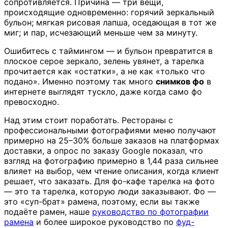
сопротивляется. Причина — три вещи,
происходящие одновременно: горячий зеркальный
бульон; мягкая рисовая лапша, оседающая в тот же
миг; и пар, исчезающий меньше чем за минуту.
Ошибитесь с таймингом — и бульон превратится в
плоское серое зеркало, зелень увянет, а тарелка
прочитается как «остатки», а не как «только что
подано». Именно поэтому так много
снимков фо
в
интернете выглядят тускло, даже когда само фо
превосходно.
Над этим стоит поработать. Рестораны с
профессиональными фотографиями меню получают
примерно на 25–30% больше заказов на платформах
доставки, а опрос по заказу Google показал, что
взгляд на фотографию примерно в 1,44 раза сильнее
влияет на выбор, чем чтение описания, когда клиент
решает, что заказать. Для фо-кафе тарелка на фото
— это та тарелка, которую люди заказывают. Фо —
это «суп-брат» рамена, поэтому, если вы также
подаёте рамен, наше
руководство по фотографии
рамена
и более широкое руководство по
фуд-