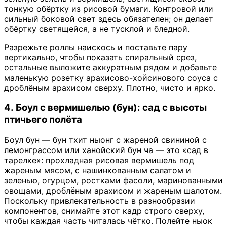
тонкую обёртку из рисовой бумаги. Контровой или
сильный боковой свет здесь обязателен; он делает
обёртку светящейся, а не тусклой и бледной.
Разрежьте роллы наискось и поставьте пару
вертикально, чтобы показать спиральный срез,
остальные выложите аккуратным рядом и добавьте
маленькую розетку арахисово-хойсинового соуса с
дроблёным арахисом сверху. Плотно, чисто и ярко.
4. Боул с вермишелью (бун): сад с высоты
птичьего полёта
Боул бун — бун тхит ныонг с жареной свининой с
лемонграссом или ханойский бун ча — это «сад в
тарелке»: прохладная рисовая вермишель под
жареным мясом, с нашинкованным салатом и
зеленью, огурцом, ростками фасоли, маринованными
овощами, дроблёным арахисом и жареным шалотом.
Поскольку привлекательность в разнообразии
компонентов, снимайте этот кадр строго сверху,
чтобы каждая часть читалась чётко. Полейте ныок