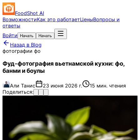
FoodShot AI
Возможности
Как это работает
Цены
Вопросы и
ответы
Войти
Начать
Начать
Назад в Blog
фотографии фо
Фуд-фотография вьетнамской кухни: фо,
банми и боулы
Али Танис
23 июня 2026 г.
15 мин. чтения
Поделиться: