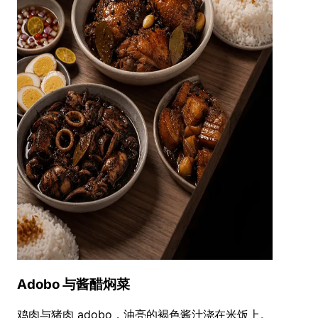
Adobo 与酱醋焖菜
鸡肉与猪肉 adobo，油亮的褐色酱汁浇在米饭上。