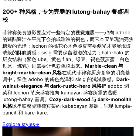
200+ 种风格，专为完整的 lutong-bahay 餐桌调
校
菲律宾美食摄影要应对一些特定的视觉难题——鸡肉 adobo
的酱醋酱汁在平光下会拍成浑浊的褐色，而它本应呈现油亮焦
糖般的光泽；lechon 的桃花心木色脆皮需要侧光才能展现玻
璃般的酥脆质感；sisig 需要保留滋滋的活力；halo-halo 的
层次结构（紫色 ube、黄色 flan、绿豆、褐色菠萝蜜、白色
刨冰、炼乳）则需要让色彩跳脱出来。
Marble-clean 与
bright-marble-clean 风格
在现代菲律宾厨房竞争的明亮基
调中，留住 adobo 的酱色光泽和 sisig 的滋滋质感。
Dark-
walnut-elegance 与 dark-rustic-hero 风格
把 adobo 焖
菜和 lechon 节庆盛宴推向 kamayan 盛宴所需的温暖
lutong-bahay 基调。
Cozy-dark-wood 与 dark-monolith
风格
以串联整桌菲律宾菜的 kababayan 基调，呈现 lumpia-
pancit 和 kare-kare。
Explore styles
→