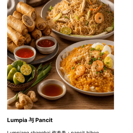
Lumpia 与 Pancit
Lumpiang shanghai 炸春卷；pancit bihon、