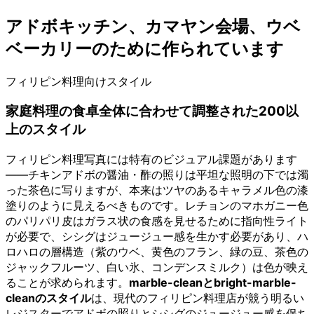
アドボキッチン、カマヤン会場、ウベ
ベーカリーのために作られています
フィリピン料理向けスタイル
家庭料理の食卓全体に合わせて調整された200以
上のスタイル
フィリピン料理写真には特有のビジュアル課題があります
——チキンアドボの醤油・酢の照りは平坦な照明の下では濁
った茶色に写りますが、本来はツヤのあるキャラメル色の漆
塗りのように見えるべきものです。レチョンのマホガニー色
のパリパリ皮はガラス状の食感を見せるために指向性ライト
が必要で、シシグはジュージュー感を生かす必要があり、ハ
ロハロの層構造（紫のウベ、黄色のフラン、緑の豆、茶色の
ジャックフルーツ、白い氷、コンデンスミルク）は色が映え
ることが求められます。
marble-cleanとbright-marble-
cleanのスタイル
は、現代のフィリピン料理店が競う明るい
レジスターでアドボの照りとシシグのジュージュー感を保ち