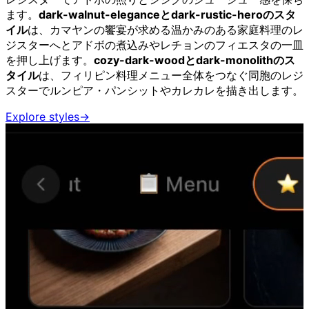
ます。
dark-walnut-eleganceとdark-rustic-heroのスタ
イル
は、カマヤンの饗宴が求める温かみのある家庭料理のレ
ジスターへとアドボの煮込みやレチョンのフィエスタの一皿
を押し上げます。
cozy-dark-woodとdark-monolithのス
タイル
は、フィリピン料理メニュー全体をつなぐ同胞のレジ
スターでルンピア・パンシットやカレカレを描き出します。
Explore styles
→