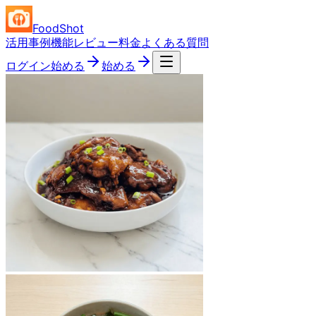
FoodShot
活用事例
機能
レビュー
料金
よくある質問
ログイン
始める
始める