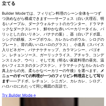
立てる
Builder Modeでは、フィリピン料理のシーン全体を一つず
つ決めながら構成できます——サーフェス（白い大理石、明
るいメープル、ダークウォルナットのカウンター、ドラマチ
ックなダークスレート、鮮やかな赤いベーカリータイル、パ
リッとした白いリネン、バナナの葉）、器（白いアドボ皿、
シシグの鉄板、スープボウル、カレカレのボウル、シログの
プレート、背の高いハロハロのグラス）、小道具（スパイス
入りビネガー、バナナケチャップ、カラマンシー、バゴオ
ン、レチョンソース、ガーリックライス、アチャラ、コンデ
ンスミルク、ウベ）、そして光（明るい家庭料理の昼光、温
かいフィエスタのタングステン、ドラマチックなカレカレの
真上からの光、柔らかなベーカリーの午後）を選べます。
メ
ニューのすべての料理が一つのフィリピン料理店として写り
ます
——アドボ、レチョン、シニガン、カレカレ、シログ、
ハロハロにわたって同じ構図の言語で。
Try Builder Mode
→