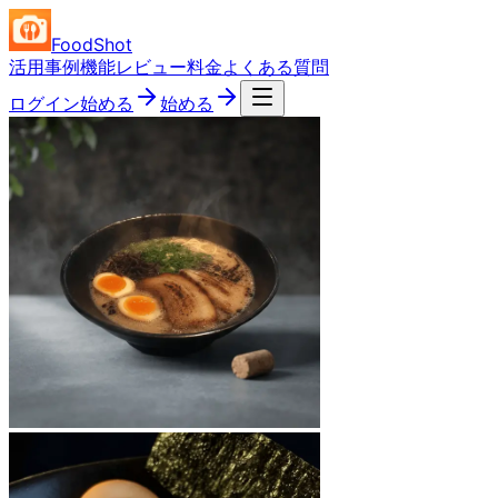
FoodShot
活用事例
機能
レビュー
料金
よくある質問
ログイン
始める
始める