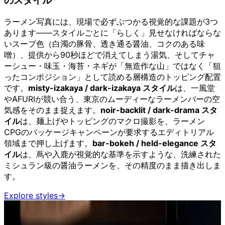
のスタイル
ラーメン写真には、現場で必ずぶつかる視覚的な課題が3つ
あります——スタイルごとに「らしく」見せなければならな
いスープ色（白濁の豚骨、透き通る醤油、コクのある味
噌）、提供から90秒ほどで消えてしまう湯気、そしてチャ
ーシュー・味玉・海苔・ネギが「無造作な山」ではなく「狙
ったコンポジション」として読める層構造のトッピング配置
です。
misty-izakaya / dark-izakaya スタイル
は、一風堂
やAFURIが競い合う、東京のムーディーなラーメンバーの空
気感をそのまま捉えます。
noir-backlit / dark-drama スタ
イル
は、麺上げやトッピングのマクロ撮影を、ラーメン
CPGのパッケージキャンペーンが要求するエディトリアル
領域まで押し上げます。
bar-bokeh / held-elegance スタ
イル
は、蔦や入鹿が視覚的な基準を示すような、洗練された
ミシュラン級の醤油ラーメンを、その精度のまま描き出しま
す。
Explore styles
→