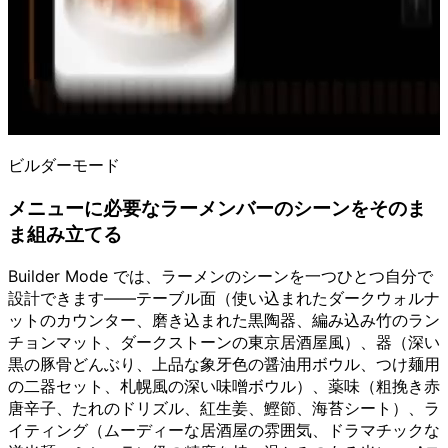
ビルダーモード
メニューに必要なラーメンバーのシーンをそのま
ま組み立てる
Builder Mode では、ラーメンのシーンを一つひとつ自分で
設計できます——テーブル面（使い込まれたダークウォルナ
ットのカウンター、磨き込まれた黒陶器、編み込み竹のラン
チョンマット、ダークストーンの東京居酒屋風）、器（深い
黒の豚骨どんぶり、上品な象牙色の醤油用ボウル、つけ麺用
の二器セット、札幌風の深い味噌ボウル）、薬味（粗挽き赤
唐辛子、たれのドリズル、紅生姜、鰹節、海苔シート）、ラ
イティング（ムーディーな居酒屋の雰囲気、ドラマチックな