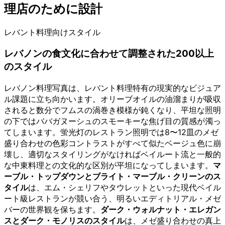
理店のために設計
レバント料理向けスタイル
レバノンの食文化に合わせて調整された200以上
のスタイル
レバノン料理写真は、レバント料理特有の現実的なビジュア
ル課題に立ち向かいます。オリーブオイルの油溜まりが吸収
されると数分でフムスの渦巻き模様が鈍くなり、平坦な照明
の下ではババガヌーシュのスモーキーな焦げ目の質感が濁っ
てしまいます。蛍光灯のレストラン照明では8〜12皿のメゼ
盛り合わせの色彩コントラストがすべて似たベージュ色に崩
壊し、適切なスタイリングがなければベイルート流と一般的
な中東料理との文化的な区別が平坦になってしまいます。
マ
ーブル・トップダウンとブライト・マーブル・クリーンのス
タイル
は、エム・シェリフやタウレットといった現代ベイル
ート級レストランが競い合う、明るいエディトリアル・メゼ
バーの世界観を保ちます。
ダーク・ウォルナット・エレガン
スとダーク・モノリスのスタイル
は、メゼ盛り合わせの真上