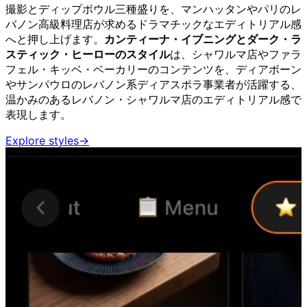
撮影とディップボウル三種盛りを、マンハッタンやパリのレ
バノン高級料理店が求めるドラマチックなエディトリアル感
へと押し上げます。
カンティーナ・イブニングとダーク・ラ
スティック・ヒーローのスタイル
は、シャワルマ店やファラ
フェル・キッベ・ベーカリーのコンテンツを、ディアボーン
やサンパウロのレバノン系ディアスポラ事業者が活躍する、
温かみのあるレバノン・シャワルマ店のエディトリアル感で
表現します。
Explore styles
→