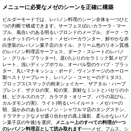
メニューに必要なメゼのシーンを正確に構築
ビルダーモードでは、レバノン料理のシーン全体を一つひと
つの判断で構成できます。サーフェス(白いカラーラ・マー
ブル、風合いのある明るいブロンドのメープル、ダーク・ウ
ォルナットのベイルート・メゼバーカウンター、鮮やかな赤
白塗装のレバノン菓子店のタイル、クリーム色のリネン質感
のレバノン料理店サーフェス、ダーク・スレートのレバノ
ン・グリル・プラッター)、器(小ぶりのセラミック製メゼプ
レート、浅いディップボウル、オーバル型のケバブ・プラッ
ター、丸いマナキッシュ・ボード、ヴィンテージのホーロー
製ペストリープレート、レバノン・コーヒーのデミタス)、
プロップス(スマックの粉末シェイカー、ザアタル・ハーブ
ブレンド、ザクロの実、松の実、新鮮なミントとパセリの小
枝、ピクルスのカブ、カラマタ・オリーブ、バラの花びら、
カルダモンの実)、ライト(明るいベイルート・メゼバーの
朝、温かみのあるレバノン・シャワルマ店のタングステン、
ドラマチックなメゼ盛り合わせの真上撮影、柔らかなレバノ
ン菓子店の午後)を選択。
メニュー上のすべての料理が一つ
のレバノン料理店として読み取れます
——メゼ、フムス、シ