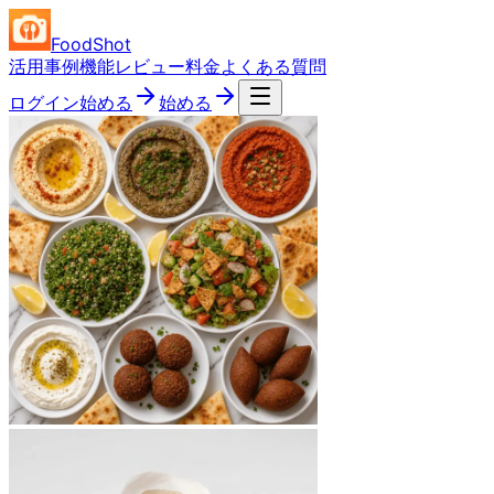
FoodShot
活用事例
機能
レビュー
料金
よくある質問
ログイン
始める
始める