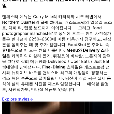
일
맨체스터 메뉴는 Curry Mile의 카라히와 시크 케밥에서
Northern Quarter의 플랫 화이트, 개스트로펍의 일요일 로스
트, 치피 티, 탭룸 보드까지 이어집니다 — 그리고 'food
photographer manchester'로 상위에 오르는 현지 사진작가
들은 반나절에 £250~£600에 이동 비용까지 청구하고, 편집
본을 돌려주는 데 몇 주가 걸립니다. FoodShot은 주머니 속
휴대폰으로 이 모든 씬을 다룹니다.
Menu와 Delivery 스타
일
은 카라히의 마살라 윤기, 튀김옷의 바삭함, 노른자의 광택
을 그대로 살려 메뉴판과 Deliveroo / Uber Eats / Just Eat
썸네일에 담아냅니다.
Fine-Dining 스타일
은 개스트로펍 접
시와 뉴웨이브 바오를 맨체스터 최고의 매장들이 경쟁하는
격조 높은 수준으로 끌어올립니다. 당신이 직접 찍은 실제 음
식의 실제 휴대폰 사진을 재스타일링합니다 — 예약할 촬영
도, 사진작가도, 반나절 요금도 없습니다.
Explore styles
→