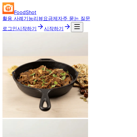
FoodShot
활용 사례
기능
리뷰
요금제
자주 묻는 질문
로그인
시작하기
시작하기