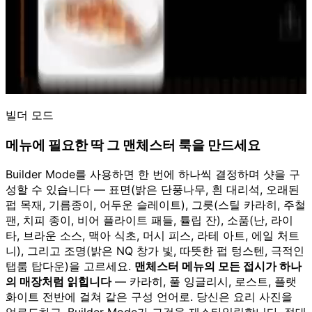
빌더 모드
메뉴에 필요한 딱 그 맨체스터 룩을 만드세요
Builder Mode를 사용하면 한 번에 하나씩 결정하며 샷을 구
성할 수 있습니다 — 표면(밝은 단풍나무, 흰 대리석, 오래된
펍 목재, 기름종이, 어두운 슬레이트), 그릇(스틸 카라히, 주철
팬, 치피 종이, 비어 플라이트 패들, 튤립 잔), 소품(난, 라이
타, 브라운 소스, 맥아 식초, 머시 피스, 라테 아트, 에일 처트
니), 그리고 조명(밝은 NQ 창가 빛, 따뜻한 펍 텅스텐, 극적인
탭룸 탑다운)을 고르세요.
맨체스터 메뉴의 모든 접시가 하나
의 매장처럼 읽힙니다
— 카라히, 풀 잉글리시, 로스트, 플랫
화이트 전반에 걸쳐 같은 구성 언어로. 당신은 요리 사진을