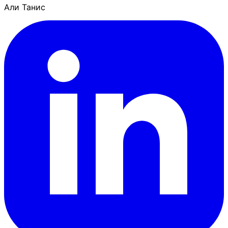
Али Танис