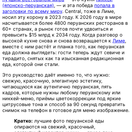
(японско-перуанская)
, — и эта победа
попала в
заголовки по всему миру
. Central, тоже в Лиме,
носил эту корону в 2023 году. К 2026 году в мире
насчитывается более 4800 перуанских ресторанов в
60+ странах, а рынок готов почти удвоиться и
превысить $15 млрд к 2034 году. Когда разговор о
высокой кухне снова и снова возвращается к
Лиме
,
вместе с ним растёт и планка того, как перуанская
еда должна
выглядеть
: гости теперь ждут севиче и
тирадито, снятых как та изысканная редакционная
еда, которой они стали.
Это руководство даёт именно то, что нужно:
свежую, красочную, элегантную эстетику,
читающуюся как аутентично перуанская, пять
кадров, которые нужны любому перуанскому или
никкей-меню, приёмы цветокоррекции под яркие
цитрусовые тона и способ за 90 секунд превратить
снимок на телефон в готовое для меню изображение.
Кратко:
лучшие фото перуанской еды
опираются на свежий, красочный,