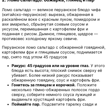
Ломо сальтадо — великое перуанское блюдо чифа
(китайско-перуанское): вырезка, обжаренная в
раскалённом воке с красным луком, помидором и
ахи амарильо, сбрызнутая соевым соусом и
уксусом, перемешанная с картофелем фри и
поданная с рисом. Дымное, глянцевое, щедрое —
противовес холодному яркому севиче.
Перуанское ломо сальтадо с обжаренной говядиной,
картофелем фри и глянцевым соусом, поднимается
пар, снято под углом 45 градусов
Ракурс: 45 градусов или на уровне глаз.
У этого
блюда есть высота; плоский снимок сверху её
убивает. Более низкий ракурс показывает
обжаренную говядину, соус и картофель фри.
Гонитесь за глянцем и корочкой.
Положите
несколько тёмно-обжаренных полосок гордо
сверху, соберите немного соуса лужицей и
выдвиньте хрустящий картофель фри.
Поймайте пар.
Подсветите тарелку сзади и