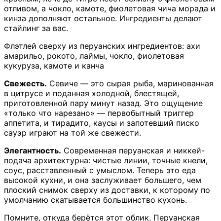
отливом, а чокло, камоте, фиолетовая чича морада и
кинза дополняют остальное. Ингредиенты делают
стайлинг за вас.
Флэтлей сверху из перуанских ингредиентов: ахи
амарильо, рокото, лаймы, чокло, фиолетовая
кукуруза, камоте и канча
Свежесть.
Севиче — это сырая рыба, маринованная
в цитрусе и поданная холодной, блестящей,
приготовленной пару минут назад. Это ощущение
«только что нарезано» — первобытный триггер
аппетита, и тирадито, каусы и запотевший писко
сауэр играют на той же свежести.
Элегантность.
Современная перуанская и никкей-
подача архитектурна: чистые линии, точные кнели,
соус, расставленный с умыслом. Теперь это еда
высокой кухни, и она заслуживает большего, чем
плоский снимок сверху из доставки, к которому по
умолчанию скатывается большинство кухонь.
Помните, откуда берётся этот облик. Перуанская