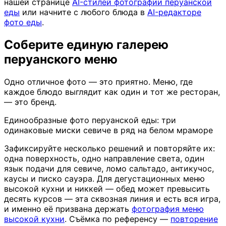
нашей странице
AI-стилей фотографии перуанской
еды
или начните с любого блюда в
AI-редакторе
фото еды
.
Соберите единую галерею
перуанского меню
Одно отличное фото — это приятно. Меню, где
каждое блюдо выглядит как один и тот же ресторан,
— это бренд.
Единообразные фото перуанской еды: три
одинаковые миски севиче в ряд на белом мраморе
Зафиксируйте несколько решений и повторяйте их:
одна поверхность, одно направление света, один
язык подачи для севиче, ломо сальтадо, антикучос,
каусы и писко сауэра. Для дегустационных меню
высокой кухни и никкей — обед может превысить
десять курсов — эта сквозная линия и есть вся игра,
и именно её призвана держать
фотография меню
высокой кухни
. Съёмка по референсу —
повторение