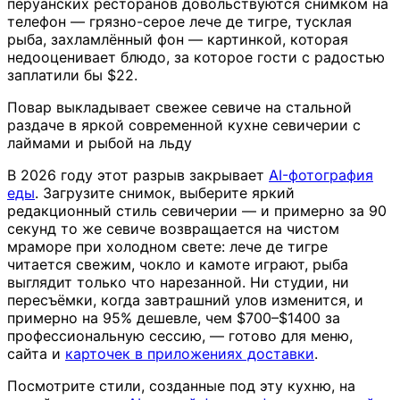
перуанских ресторанов довольствуются снимком на
телефон — грязно-серое лече де тигре, тусклая
рыба, захламлённый фон — картинкой, которая
недооценивает блюдо, за которое гости с радостью
заплатили бы $22.
Повар выкладывает свежее севиче на стальной
раздаче в яркой современной кухне севичерии с
лаймами и рыбой на льду
В 2026 году этот разрыв закрывает
AI-фотография
еды
. Загрузите снимок, выберите яркий
редакционный стиль севичерии — и примерно за 90
секунд то же севиче возвращается на чистом
мраморе при холодном свете: лече де тигре
читается свежим, чокло и камоте играют, рыба
выглядит только что нарезанной. Ни студии, ни
пересъёмки, когда завтрашний улов изменится, и
примерно на 95% дешевле, чем $700–$1400 за
профессиональную сессию, — готово для меню,
сайта и
карточек в приложениях доставки
.
Посмотрите стили, созданные под эту кухню, на