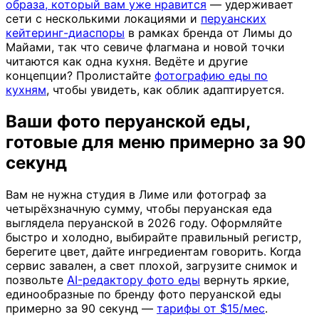
образа, который вам уже нравится
— удерживает
сети с несколькими локациями и
перуанских
кейтеринг-диаспоры
в рамках бренда от Лимы до
Майами, так что севиче флагмана и новой точки
читаются как одна кухня. Ведёте и другие
концепции? Пролистайте
фотографию еды по
кухням
, чтобы увидеть, как облик адаптируется.
Ваши фото перуанской еды,
готовые для меню примерно за 90
секунд
Вам не нужна студия в Лиме или фотограф за
четырёхзначную сумму, чтобы перуанская еда
выглядела перуанской в 2026 году. Оформляйте
быстро и холодно, выбирайте правильный регистр,
берегите цвет, дайте ингредиентам говорить. Когда
сервис завален, а свет плохой, загрузите снимок и
позвольте
AI-редактору фото еды
вернуть яркие,
единообразные по бренду фото перуанской еды
примерно за 90 секунд —
тарифы от $15/мес
.