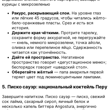
курицы с микрозеленью
Ракурс, раскрывающий слои.
На уровне глаз
или лёгкие 45 градусов, чтобы читались жёлто-
бело-оранжевые пласты. Срез
и есть
вся
история.
Держите края чёткими.
Протрите тарелку,
сохраните форму аккуратной, не перегружайте
— кнель, немного микрозелени, точка айоли,
оливка или перепелиное яйцо. Сдержанность
читается как утончённость.
Дайте ей пространство.
Негативное
пространство говорит «дегустационное меню»;
беспорядок говорит «шведский стол».
Оберегайте жёлтый
— папа амарилья первой
теряет цвет под люминесцентными лампами.
5. Писко сауэр: национальный коктейль Перу
Завершите напитком. Писко сауэр — писко, свежий
сок лайма, сахарный сироп, яичный белок и
несколько капель биттера Angostura, энергично