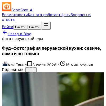
FoodShot AI
Возможности
Как это работает
Цены
Вопросы и
ответы
Войти
Начать
Начать
Назад в Blog
фото перуанской еды
Фуд-фотография перуанской кухни: севиче,
ломо и не только
Али Танис
8 июля 2026 г.
15 мин. чтения
Поделиться: