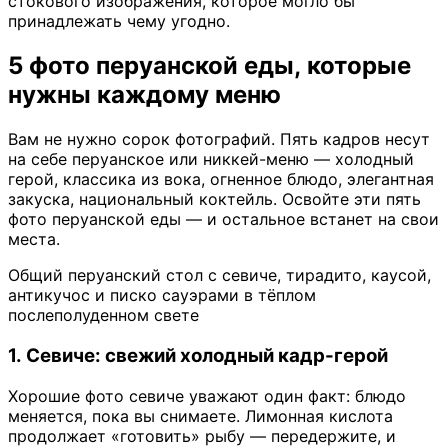
стокового изображения, которое могло бы
принадлежать чему угодно.
5 фото перуанской еды, которые
нужны каждому меню
Вам не нужно сорок фотографий. Пять кадров несут
на себе перуанское или никкей-меню — холодный
герой, классика из вока, огненное блюдо, элегантная
закуска, национальный коктейль. Освойте эти пять
фото перуанской еды — и остальное встанет на свои
места.
Общий перуанский стол с севиче, тирадито, каусой,
антикучос и писко сауэрами в тёплом
послеполуденном свете
1. Севиче: свежий холодный кадр-герой
Хорошие фото севиче уважают один факт: блюдо
меняется, пока вы снимаете. Лимонная кислота
продолжает «готовить» рыбу — передержите, и