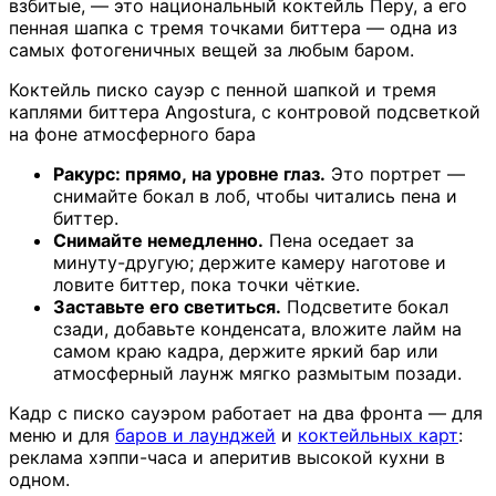
взбитые, — это национальный коктейль Перу, а его
пенная шапка с тремя точками биттера — одна из
самых фотогеничных вещей за любым баром.
Коктейль писко сауэр с пенной шапкой и тремя
каплями биттера Angostura, с контровой подсветкой
на фоне атмосферного бара
Ракурс: прямо, на уровне глаз.
Это портрет —
снимайте бокал в лоб, чтобы читались пена и
биттер.
Снимайте немедленно.
Пена оседает за
минуту-другую; держите камеру наготове и
ловите биттер, пока точки чёткие.
Заставьте его светиться.
Подсветите бокал
сзади, добавьте конденсата, вложите лайм на
самом краю кадра, держите яркий бар или
атмосферный лаунж мягко размытым позади.
Кадр с писко сауэром работает на два фронта — для
меню и для
баров и лаунджей
и
коктейльных карт
:
реклама хэппи-часа и аперитив высокой кухни в
одном.