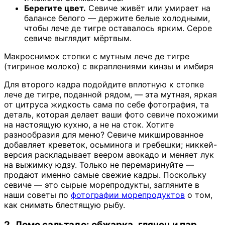
Берегите цвет.
Севиче живёт или умирает на
балансе белого — держите белые холодными,
чтобы лече де тигре оставалось ярким. Серое
севиче выглядит мёртвым.
Макроснимок стопки с мутным лече де тигре
(тигриное молоко) с вкраплениями кинзы и имбиря
Для второго кадра подойдите вплотную к стопке
лече де тигре, поданной рядом, — эта мутная, яркая
от цитруса жидкость сама по себе фотография, та
деталь, которая делает ваши фото севиче похожими
на настоящую кухню, а не на сток. Хотите
разнообразия для меню? Севиче микшированное
добавляет креветок, осьминога и гребешки; никкей-
версия раскладывает веером авокадо и меняет лук
на выжимку юдзу. Только не перемаринуйте —
продают именно самые свежие кадры. Поскольку
севиче — это сырые морепродукты, загляните в
наши советы по
фотографии морепродуктов
о том,
как снимать блестящую рыбу.
2. Ломо сальтадо: обжарка, глянец и пар