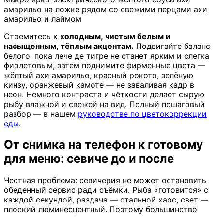
амарильо на ложке рядом со свежими перцами ахи
амарильо и лаймом
Стремитесь к
холодным, чистым белым и
насыщенным, тёплым акцентам.
Подвигайте баланс
белого, пока лече де тигре не станет ярким и слегка
фиолетовым, затем поднимите фирменные цвета —
жёлтый ахи амарильо, красный рокото, зелёную
кинзу, оранжевый камоте — не заваливая кадр в
неон. Немного контраста и чёткости делает сырую
рыбу влажной и свежей на вид. Полный пошаговый
разбор — в нашем
руководстве по цветокоррекции
еды
.
От снимка на телефон к готовому
для меню: севиче до и после
Честная проблема: севичерия не может остановить
обеденный сервис ради съёмки. Рыба «готовится» с
каждой секундой, раздача — стальной хаос, свет —
плоский люминесцентный. Поэтому большинство