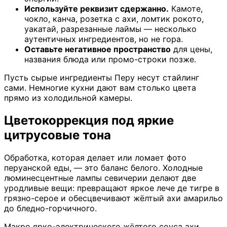
Используйте реквизит сдержанно.
Камоте,
чокло, канча, розетка с ахи, ломтик рокото,
уакатай, разрезанные лаймы — несколько
аутентичных ингредиентов, но не гора.
Оставьте негативное пространство
для цены,
названия блюда или промо-строки позже.
Пусть сырые ингредиенты Перу несут стайлинг
сами. Немногие кухни дают вам столько цвета
прямо из холодильной камеры.
Цветокоррекция под яркие
цитрусовые тона
Обработка, которая делает или ломает фото
перуанской еды, — это баланс белого. Холодные
люминесцентные лампы севичерии делают две
уродливые вещи: превращают яркое лече де тигре в
грязно-серое и обесцвечивают жёлтый ахи амарильо
до бледно-горчичного.
Макро ярко-электрического жёлтого соуса ахи