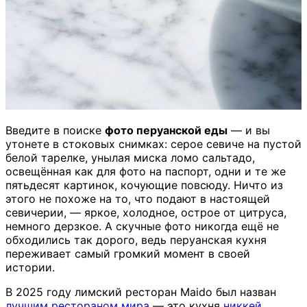
Введите в поиске
фото перуанской еды
— и вы
утонете в стоковых снимках: серое севиче на пустой
белой тарелке, унылая миска ломо сальтадо,
освещённая как для фото на паспорт, одни и те же
пятьдесят картинок, кочующие повсюду. Ничто из
этого не похоже на то, что подают в настоящей
севичерии, — яркое, холодное, острое от цитруса,
немного дерзкое. А скучные фото никогда ещё не
обходились так дорого, ведь перуанская кухня
переживает самый громкий момент в своей
истории.
В 2025 году лимский ресторан Maido был назван
лучшим рестораном мира
— это кухня
никкей