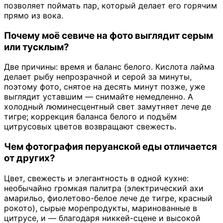
позволяет поймать пар, который делает его горячим
прямо из вока.
Почему моё севиче на фото выглядит серым
или тусклым?
Две причины: время и баланс белого. Кислота лайма
делает рыбу непрозрачной и серой за минуты,
поэтому фото, снятое на десять минут позже, уже
выглядит уставшим — снимайте немедленно. А
холодный люминесцентный свет замутняет лече де
тигре; коррекция баланса белого и подъём
цитрусовых цветов возвращают свежесть.
Чем фотография перуанской еды отличается
от других?
Цвет, свежесть и элегантность в одной кухне:
необычайно громкая палитра (электрический ахи
амарильо, фиолетово-белое лече де тигре, красный
рокото), сырые морепродукты, маринованные в
цитрусе, и — благодаря никкей-сцене и высокой