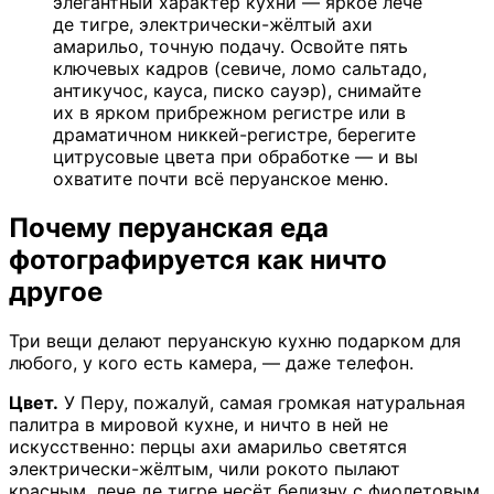
элегантный характер кухни — яркое лече
де тигре, электрически-жёлтый ахи
амарильо, точную подачу. Освойте пять
ключевых кадров (севиче, ломо сальтадо,
антикучос, кауса, писко сауэр), снимайте
их в ярком прибрежном регистре или в
драматичном никкей-регистре, берегите
цитрусовые цвета при обработке — и вы
охватите почти всё перуанское меню.
Почему перуанская еда
фотографируется как ничто
другое
Три вещи делают перуанскую кухню подарком для
любого, у кого есть камера, — даже телефон.
Цвет.
У Перу, пожалуй, самая громкая натуральная
палитра в мировой кухне, и ничто в ней не
искусственно: перцы ахи амарильо светятся
электрически-жёлтым, чили рокото пылают
красным, лече де тигре несёт белизну с фиолетовым