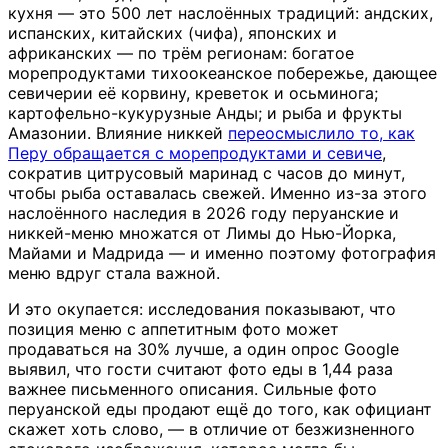
кухня — это 500 лет наслоённых традиций: андских,
испанских, китайских (чифа), японских и
африканских — по трём регионам: богатое
морепродуктами тихоокеанское побережье, дающее
севичерии её корвину, креветок и осьминога;
картофельно-кукурузные Анды; и рыба и фрукты
Амазонии. Влияние никкей
переосмыслило то, как
Перу обращается с морепродуктами и севиче
,
сократив цитрусовый маринад с часов до минут,
чтобы рыба оставалась свежей. Именно из-за этого
наслоённого наследия в 2026 году перуанские и
никкей-меню множатся от Лимы до Нью-Йорка,
Майами и Мадрида — и именно поэтому фотография
меню вдруг стала важной.
И это окупается: исследования показывают, что
позиция меню с аппетитным фото может
продаваться на 30% лучше, а один опрос Google
выявил, что гости считают фото еды в 1,44 раза
важнее письменного описания. Сильные фото
перуанской еды продают ещё до того, как официант
скажет хоть слово, — в отличие от безжизненного