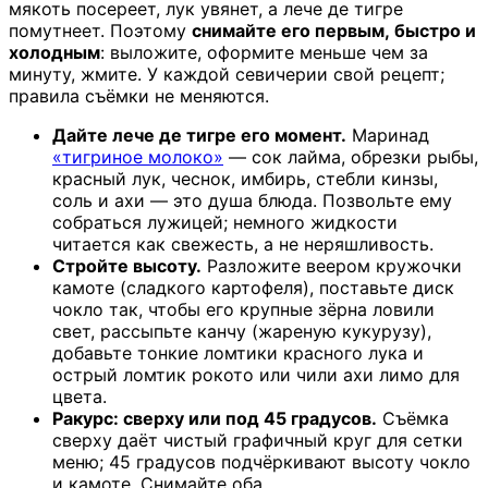
мякоть посереет, лук увянет, а лече де тигре
помутнеет. Поэтому
снимайте его первым, быстро и
холодным
: выложите, оформите меньше чем за
минуту, жмите. У каждой севичерии свой рецепт;
правила съёмки не меняются.
Дайте лече де тигре его момент.
Маринад
«тигриное молоко»
— сок лайма, обрезки рыбы,
красный лук, чеснок, имбирь, стебли кинзы,
соль и ахи — это душа блюда. Позвольте ему
собраться лужицей; немного жидкости
читается как свежесть, а не неряшливость.
Стройте высоту.
Разложите веером кружочки
камоте (сладкого картофеля), поставьте диск
чокло так, чтобы его крупные зёрна ловили
свет, рассыпьте канчу (жареную кукурузу),
добавьте тонкие ломтики красного лука и
острый ломтик рокото или чили ахи лимо для
цвета.
Ракурс: сверху или под 45 градусов.
Съёмка
сверху даёт чистый графичный круг для сетки
меню; 45 градусов подчёркивают высоту чокло
и камоте. Снимайте оба.