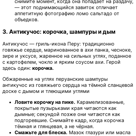
снимите момент, когда она попадает на раздачу,
— этот поднимающийся завиток отличает
аппетитную фотографию ломо сальтадо от
объедков.
3. Антикучос: корочка, шампуры и дым
Антикучос — гриль-икона Перу: традиционно
говяжье сердце, маринованное в ахи панка, чесноке,
зире и уксусе, жаренное на сильных углях, поданное
с картофелем, чокло и ярким соусом ахи. Герой
здесь один:
корочка.
Обжаренные на углях перуанские шампуры
антикучос из говяжьего сердца на тёмной сланцевой
доске с дымом и тлеющими углями
Ловите корочку на пике.
Карамелизованные,
покрытые пузырьками края читаются как
дымные; секундой позже они читаются как
подгоревшие. Снимайте кадр, когда корочка
тёмная и глянцевая, а не чёрная.
Смажьте для блеска.
Мазок глазури или масла