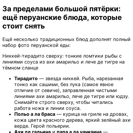
За пределами большой пятёрки:
ещё перуанские блюда, которые
стоит снять
Ещё несколько традиционных блюд дополнят полный
набор фото перуанской еды:
Никкей-тирадито сверху: тонкие ломтики рыбы с
линиями соуса из ахи амарильо и лече де тигре на
тёмном сланце
Тирадито
— звезда никкей. Рыба, нарезанная
тонко как сашими, без лука (самое явное
отличие от севиче), заправленная чистыми
линиями ахи амарильо, лече де тигре или юдзу.
Снимайте строго сверху, чтобы читались
работа ножа и линии соуса.
Польо а ла браса
— курица на гриле на дровах,
кожа цвета красного дерева, яркий зелёный ахи
верде. Герой польерии.
Ахи де гальина
и
папа а ла уанкаина
—