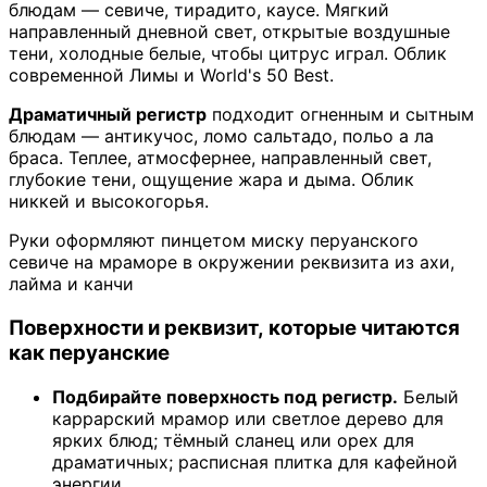
блюдам — севиче, тирадито, каусе. Мягкий
направленный дневной свет, открытые воздушные
тени, холодные белые, чтобы цитрус играл. Облик
современной Лимы и World's 50 Best.
Драматичный регистр
подходит огненным и сытным
блюдам — антикучос, ломо сальтадо, польо а ла
браса. Теплее, атмосфернее, направленный свет,
глубокие тени, ощущение жара и дыма. Облик
никкей и высокогорья.
Руки оформляют пинцетом миску перуанского
севиче на мраморе в окружении реквизита из ахи,
лайма и канчи
Поверхности и реквизит, которые читаются
как перуанские
Подбирайте поверхность под регистр.
Белый
каррарский мрамор или светлое дерево для
ярких блюд; тёмный сланец или орех для
драматичных; расписная плитка для кафейной
энергии.