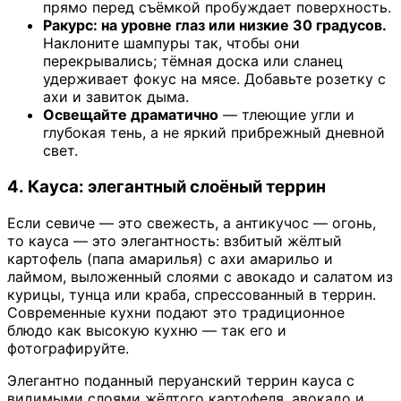
прямо перед съёмкой пробуждает поверхность.
Ракурс: на уровне глаз или низкие 30 градусов.
Наклоните шампуры так, чтобы они
перекрывались; тёмная доска или сланец
удерживает фокус на мясе. Добавьте розетку с
ахи и завиток дыма.
Освещайте драматично
— тлеющие угли и
глубокая тень, а не яркий прибрежный дневной
свет.
4. Кауса: элегантный слоёный террин
Если севиче — это свежесть, а антикучос — огонь,
то кауса — это элегантность: взбитый жёлтый
картофель (папа амарилья) с ахи амарильо и
лаймом, выложенный слоями с авокадо и салатом из
курицы, тунца или краба, спрессованный в террин.
Современные кухни подают это традиционное
блюдо как высокую кухню — так его и
фотографируйте.
Элегантно поданный перуанский террин кауса с
видимыми слоями жёлтого картофеля, авокадо и