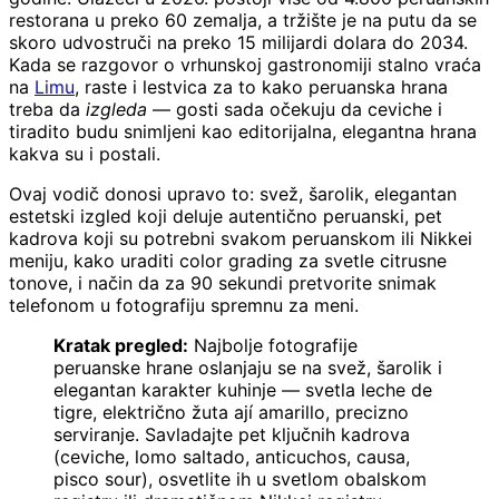
restorana u preko 60 zemalja, a tržište je na putu da se
skoro udvostruči na preko 15 milijardi dolara do 2034.
Kada se razgovor o vrhunskoj gastronomiji stalno vraća
na
Limu
, raste i lestvica za to kako peruanska hrana
treba da
izgleda
— gosti sada očekuju da ceviche i
tiradito budu snimljeni kao editorijalna, elegantna hrana
kakva su i postali.
Ovaj vodič donosi upravo to: svež, šarolik, elegantan
estetski izgled koji deluje autentično peruanski, pet
kadrova koji su potrebni svakom peruanskom ili Nikkei
meniju, kako uraditi color grading za svetle citrusne
tonove, i način da za 90 sekundi pretvorite snimak
telefonom u fotografiju spremnu za meni.
Kratak pregled:
Najbolje fotografije
peruanske hrane oslanjaju se na svež, šarolik i
elegantan karakter kuhinje — svetla leche de
tigre, električno žuta ají amarillo, precizno
serviranje. Savladajte pet ključnih kadrova
(ceviche, lomo saltado, anticuchos, causa,
pisco sour), osvetlite ih u svetlom obalskom