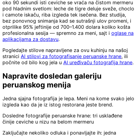
oko 90 sekundi isti ceviche se vraća na čistom mermeru
pod hladnim svetlom: leche de tigre deluje sveže, choclo
i camote iskaču, riba izgleda tek isečena. Bez studija,
bez ponovnog snimanja kad se sutrašnji ulov promeni, i
otprilike 95% jeftinije od 700–1.400 dolara koliko košta
profesionalna sesija — spremno za meni, sajt i
oglase na
aplikacijama za dostavu
.
Pogledajte stilove napravljene za ovu kuhinju na našoj
stranici
AI stilovi za fotografisanje peruanske hrane
, ili
počnite od bilo kog jela u
AI uređivaču fotografija hrane
.
Napravite dosledan galeriju
peruanskog menija
Jedna sjajna fotografija je lepa. Meni na kome svako jelo
izgleda kao da je iz istog restorana jeste brend.
Dosledne fotografije peruanske hrane: tri usklađene
činije ceviche u nizu na belom mermeru
Zaključajte nekoliko odluka i ponavljajte ih: jedna