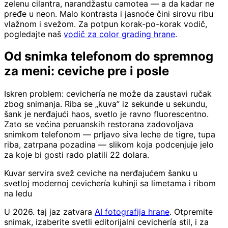
zelenu cilantra, narandžastu camotea — a da kadar ne
pređe u neon. Malo kontrasta i jasnoće čini sirovu ribu
vlažnom i svežom. Za potpun korak-po-korak vodič,
pogledajte naš
vodič za color grading hrane
.
Od snimka telefonom do spremnog
za meni: ceviche pre i posle
Iskren problem: cevichería ne može da zaustavi ručak
zbog snimanja. Riba se „kuva” iz sekunde u sekundu,
šank je nerđajući haos, svetlo je ravno fluorescentno.
Zato se većina peruanskih restorana zadovoljava
snimkom telefonom — prljavo siva leche de tigre, tupa
riba, zatrpana pozadina — slikom koja podcenjuje jelo
za koje bi gosti rado platili 22 dolara.
Kuvar servira svež ceviche na nerđajućem šanku u
svetloj modernoj cevichería kuhinji sa limetama i ribom
na ledu
U 2026. taj jaz zatvara
AI fotografija hrane
. Otpremite
snimak, izaberite svetli editorijalni cevichería stil, i za