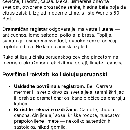
ceviche, tiradito, causa. Meka, usmerena dnevna
svetlost, otvorene prozračne senke, hladna bela boja da
citrus zaiskri. Izgled moderne Lime, s liste World's 50
Best.
Dramatičan registar
odgovara jelima vatre i utehe —
anticuchos, lomo saltado, pollo a la brasa. Toplija,
sumornija, usmerena svetlost, duboke senke, osećaj
toplote i dima. Nikkei i planinski izgled.
Ruke stilizuju činiju peruanskog ceviche pincetom na
mermeru okruženom rekvizitima od ají, limete i cancha
Površine i rekviziti koji deluju peruanski
Uskladite površinu s registrom.
Beli Carrara
mermer ili svetlo drvo za svetla jela; tamni škriljac
ili orah za dramatična; oslikane pločice za energiju
kafića.
Koristite rekvizite uzdržano.
Camote, choclo,
cancha, činijica ají sosa, kriška rocota, huacatay,
prepolovljene limete — nekoliko autentičnih
sastojaka, nikad gomila.