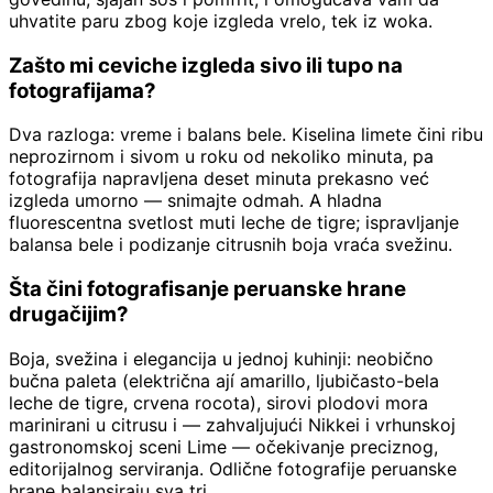
uhvatite paru zbog koje izgleda vrelo, tek iz woka.
Zašto mi ceviche izgleda sivo ili tupo na
fotografijama?
Dva razloga: vreme i balans bele. Kiselina limete čini ribu
neprozirnom i sivom u roku od nekoliko minuta, pa
fotografija napravljena deset minuta prekasno već
izgleda umorno — snimajte odmah. A hladna
fluorescentna svetlost muti leche de tigre; ispravljanje
balansa bele i podizanje citrusnih boja vraća svežinu.
Šta čini fotografisanje peruanske hrane
drugačijim?
Boja, svežina i elegancija u jednoj kuhinji: neobično
bučna paleta (električna ají amarillo, ljubičasto-bela
leche de tigre, crvena rocota), sirovi plodovi mora
marinirani u citrusu i — zahvaljujući Nikkei i vrhunskoj
gastronomskoj sceni Lime — očekivanje preciznog,
editorijalnog serviranja. Odlične fotografije peruanske
hrane balansiraju sva tri.