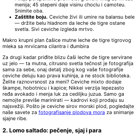
menija; 45 stepeni daje visinu choclu i camoteu.
Snimite oba.
Zaštitite boju.
Ceviche živi ili umire na balansu bele
— držite belu hladnom da leche de tigre ostane
svetla. Sivi ceviche izgleda mrtvo.
Makro krupni plan čašice mutne leche de tigre tigrovog
mleka sa mrvicama cilantra i đumbira
Za drugi kadar priđite blizu čaši leche de tigre servirane
uz jelo — ta mutna, citrusno svetla tečnost je fotografija
sama za sebe, onaj detalj zbog kog vaše fotografije
ceviche deluju kao prava kuhinja, a ne stock biblioteka.
Želite raznovrsnost za meni? Ceviche mixto dodaje
škampe, hobotnicu i kapice; Nikkei verzija lepezasto
ređa avokado i menja luk za cediljku juzua. Samo ga
nemojte previše marinirati — kadrovi koji prodaju su
najsvežiji. Pošto je ceviche sirov morski plod, pogledajte
naše savete za
fotografisanje plodova mora
za snimanje
sjajne ribe.
2. Lomo saltado: pečenje, sjaj i para