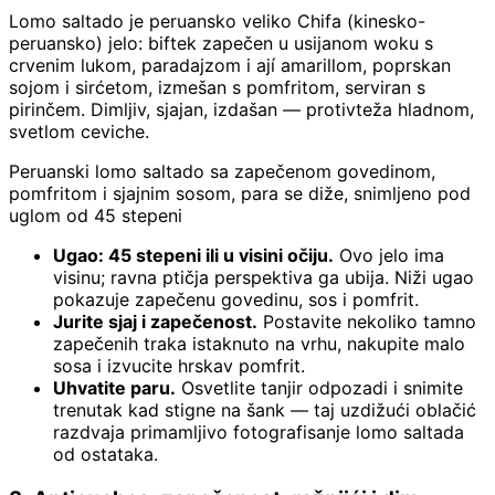
Lomo saltado je peruansko veliko Chifa (kinesko-
peruansko) jelo: biftek zapečen u usijanom woku s
crvenim lukom, paradajzom i ají amarillom, poprskan
sojom i sirćetom, izmešan s pomfritom, serviran s
pirinčem. Dimljiv, sjajan, izdašan — protivteža hladnom,
svetlom ceviche.
Peruanski lomo saltado sa zapečenom govedinom,
pomfritom i sjajnim sosom, para se diže, snimljeno pod
uglom od 45 stepeni
Ugao: 45 stepeni ili u visini očiju.
Ovo jelo ima
visinu; ravna ptičja perspektiva ga ubija. Niži ugao
pokazuje zapečenu govedinu, sos i pomfrit.
Jurite sjaj i zapečenost.
Postavite nekoliko tamno
zapečenih traka istaknuto na vrhu, nakupite malo
sosa i izvucite hrskav pomfrit.
Uhvatite paru.
Osvetlite tanjir odpozadi i snimite
trenutak kad stigne na šank — taj uzdižući oblačić
razdvaja primamljivo fotografisanje lomo saltada
od ostataka.