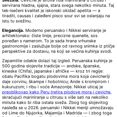
Svežina.
Ceviche je sirova riba marinirana u citrusu i
servirana hladna, sjajna, stara svega nekoliko minuta. Taj
tek-isečeni kvalitet je iskonski okidač apetita — a
tiraditi, causas i zaleđeni pisco sour svi se oslanjaju na
istu tu svežinu.
Elegancija.
Moderno peruansko i Nikkei serviranje je
arhitektonsko: čiste linije, precizne quenelle, sos
poređan s namerom. To je sada hrana vrhunske
gastronomije i zaslužuje bolje od ravnog snimka iz ptičje
perspektive za dostavu, na koji se većina kuhinja svodi.
Zapamtite odakle dolazi taj izgled. Peruanska kuhinja je
500 godina slojevite tradicije — andske, španske,
kineske (Chifa), japanske i afričke — kroz tri regije:
obalu Pacifika bogatu plodovima mora koja cevicheríji
daje corvinu, škampe i hobotnicu; Ande s krompirom i
kukuruzom; i ribu i voće Amazonije. Nikkei uticaj je
preoblikovao kako Peru tretira plodove mora i ceviche
,
skraćujući mariniranje u citrusu s više sati na nekoliko
minuta kako bi riba ostala sveža. Zbog tog slojevitog
nasleđa se u 2026. peruanski i Nikkei meniji umnožavaju
od Lime do Njujorka, Majamija i Madrida — i zbog toga