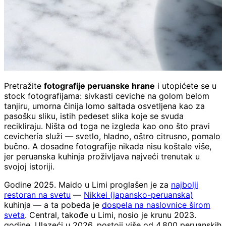
Pretražite
fotografije peruanske hrane
i utopićete se u
stock fotografijama: sivkasti ceviche na golom belom
tanjiru, umorna činija lomo saltada osvetljena kao za
pasošku sliku, istih pedeset slika koje se svuda
recikliraju. Ništa od toga ne izgleda kao ono što pravi
cevichería služi — svetlo, hladno, oštro citrusno, pomalo
bučno. A dosadne fotografije nikada nisu koštale više,
jer peruanska kuhinja proživljava najveći trenutak u
svojoj istoriji.
Godine 2025. Maido u Limi proglašen je za
najbolji
restoran na svetu
—
Nikkei (japansko-peruanska)
kuhinja — a ta pobeda je
dospela na naslovnice širom
sveta
. Central, takođe u Limi, nosio je krunu 2023.
godine. Ulazeći u 2026. postoji više od 4.800 peruanskih