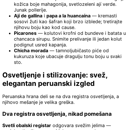
kožica boje mahagonija, svetlozeleni ají verde.
Junak polleríje.
Ají de gallina
i
papa a la huancaína
— kremasti
sosovi žuti kao šafran koji brzo izblede; tretirajte
njihovu boju kao kod cause.
Picarones
— kolutovi krofni od bundeve i batata u
chancaca sirupu. Snimite prelivanje ili jedan kolut
podignut usred kapanja.
Chicha morada
— tamnoljubičasto piće od
kukuruza koje ubacuje dragulju tonu boju u svaki
sto.
Osvetljenje i stilizovanje: svež,
elegantan peruanski izgled
Peruanska hrana deli se na dva registra osvetljenja, a
njihovo mešanje je velika greška.
Dva registra osvetljenja, nikad pomešana
Svetli obalski registar
odgovara svežim jelima —