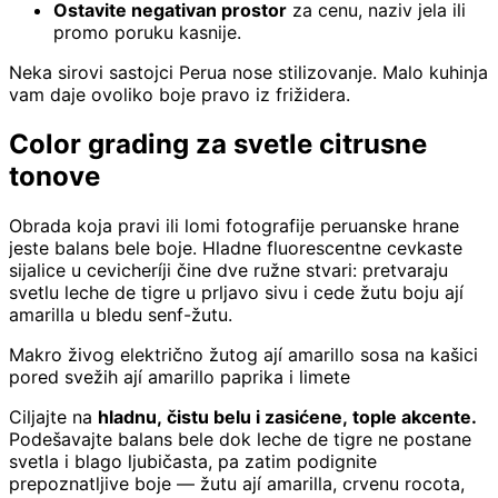
Ostavite negativan prostor
za cenu, naziv jela ili
promo poruku kasnije.
Neka sirovi sastojci Perua nose stilizovanje. Malo kuhinja
vam daje ovoliko boje pravo iz frižidera.
Color grading za svetle citrusne
tonove
Obrada koja pravi ili lomi fotografije peruanske hrane
jeste balans bele boje. Hladne fluorescentne cevkaste
sijalice u cevicheríji čine dve ružne stvari: pretvaraju
svetlu leche de tigre u prljavo sivu i cede žutu boju ají
amarilla u bledu senf-žutu.
Makro živog električno žutog ají amarillo sosa na kašici
pored svežih ají amarillo paprika i limete
Ciljajte na
hladnu, čistu belu i zasićene, tople akcente.
Podešavajte balans bele dok leche de tigre ne postane
svetla i blago ljubičasta, pa zatim podignite
prepoznatljive boje — žutu ají amarilla, crvenu rocota,