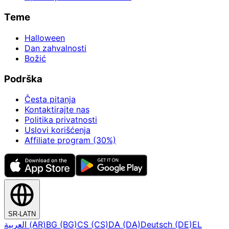
Teme
Halloween
Dan zahvalnosti
Božić
Podrška
Česta pitanja
Kontaktirajte nas
Politika privatnosti
Uslovi korišćenja
Affiliate program (30%)
SR-LATN
العربية (AR)
BG (BG)
CS (CS)
DA (DA)
Deutsch (DE)
EL