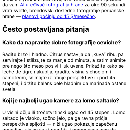
da vam
AI uređivač fotografija hrane
za oko 90 sekundi
vrati svetle, brendovski dosledne fotografije peruanske
hrane —
planovi počinju od 15 $/mesečno
.
Često postavljana pitanja
Kako da napravite dobre fotografije ceviche?
Radite brzo i hladno. Citrus nastavlja da „kuva” ribu, pa
servirajte i stilizujte za manje od minuta, a zatim snimite
pre nego što meso posivi i luk uvene. Prikažite kako se
leche de tigre nakuplja, gradite visinu s choclom i
camoteom, snimajte iz ptičje perspektive ili pod 45
stepeni, i držite balans bele hladnim da marinada ostane
svetla.
Koji je najbolji ugao kamere za lomo saltado?
U visini očiju ili tročetvrtinski ugao od 45 stepeni. Lomo
saltado je visoko, sočno jelo, pa ga ravna ptičja
perspektiva spljošti — niži ugao pokazuje zapečenu
govedinu, sjajan sos i pomfrit, i omogućava vam da