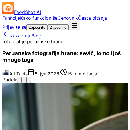
FoodShot AI
Funkcije
Kako funkcioniše
Cenovnik
Česta pitanja
Prijavite se
Započnite
Započnite
Nazad na Blog
fotografije peruanske hrane
Peruanska fotografija hrane: sevič, lomo i još
mnogo toga
Ali Tanis
8. јул 2026.
15 min čitanja
Podeli: