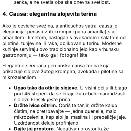
senka, a ne svetla obalska dnevna svetlost.
4. Causa: elegantna slojevita terina
Ako je ceviche svežina, a anticuchos vatra, causa je
elegancija: penasti žuti krompir (papa amarilla) s ají
amarillom i limetom, naslagan s avokadom i salatom od
piletine, tunjevine ili raka, oblikovan u terinu. Moderne
kuhinje serviraju ovo tradicionalno jelo kao vrhunsku
gastronomiju — tako ga i fotografišite.
Elegantno servirana peruanska causa terina koja
prikazuje slojeve žutog krompira, avokada i piletine sa
mikrozelenilom
Ugao tako da otkrije slojeve.
U visini očiju ili blago
pod 45 stepeni da se čitaju žuto-belo-narandžasti
slojevi. Presek
jeste
priča.
Držite ivice oštrim.
Obrišite tanjir, držite kalup
čistim, ne pretrpavajte — jedna quenelle, malo
mikrozelenila, kap aiolija, maslina ili prepeličje jaje.
Uzdržanost deluje profinjeno.
Dajte joj prostora.
Negativan prostor kaže