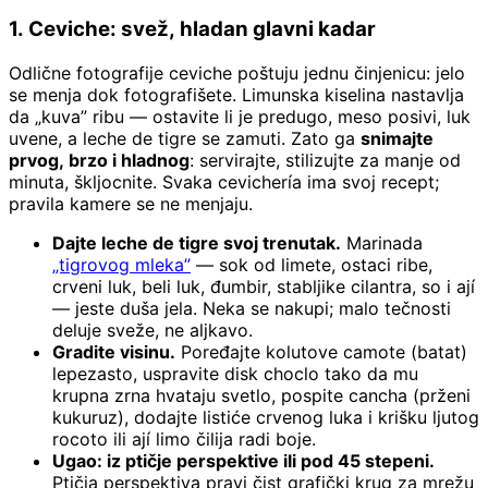
1. Ceviche: svež, hladan glavni kadar
Odlične fotografije ceviche poštuju jednu činjenicu: jelo
se menja dok fotografišete. Limunska kiselina nastavlja
da „kuva” ribu — ostavite li je predugo, meso posivi, luk
uvene, a leche de tigre se zamuti. Zato ga
snimajte
prvog, brzo i hladnog
: servirajte, stilizujte za manje od
minuta, škljocnite. Svaka cevichería ima svoj recept;
pravila kamere se ne menjaju.
Dajte leche de tigre svoj trenutak.
Marinada
„tigrovog mleka”
— sok od limete, ostaci ribe,
crveni luk, beli luk, đumbir, stabljike cilantra, so i ají
— jeste duša jela. Neka se nakupi; malo tečnosti
deluje sveže, ne aljkavo.
Gradite visinu.
Poređajte kolutove camote (batat)
lepezasto, uspravite disk choclo tako da mu
krupna zrna hvataju svetlo, pospite cancha (prženi
kukuruz), dodajte listiće crvenog luka i krišku ljutog
rocoto ili ají limo čilija radi boje.
Ugao: iz ptičje perspektive ili pod 45 stepeni.
Ptičja perspektiva pravi čist grafički krug za mrežu