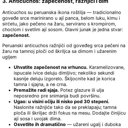
3. Anticuchos: zapečenost, ražnjići i dim
Anticuchos su peruanska ikona roštilja — tradicionalno
goveđe srce marinirano u ají panca, belom luku, kimu i
sirćetu, jako pečeno na žaru, servirano s krompirom,
choclom i svetlim ají sosom. Glavni junak je jedna stvar:
zapečenost.
Peruanski anticuchos ražnjići od goveđeg srca pečeni na
žaru na tamnoj ploči od škriljca sa dimom i užarenim
ugljem
Uhvatite zapečenost na vrhuncu.
Karamelizovane,
ispucale ivice deluju dimljivo; nekoliko sekundi
kasnije deluju izgorelo. Škljocnite kad je korica
tamna i sjajna, a ne crna.
Premažite radi sjaja.
Potez glazure ili ulja
neposredno pre snimanja budi površinu.
Ugao: u visini očiju ili nisko pod 30 stepeni.
Naslonite ražnjiće tako da se preklapaju; tamna
ploča ili škriljac drži fokus na mesu. Dodajte činijicu
ají sosa i uvojak dima.
Osvetlite ih dramatično
— užareni ugalj i duboka