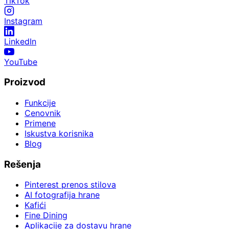
TikTok
Instagram
LinkedIn
YouTube
Proizvod
Funkcije
Cenovnik
Primene
Iskustva korisnika
Blog
Rešenja
Pinterest prenos stilova
AI fotografija hrane
Kafići
Fine Dining
Aplikacije za dostavu hrane