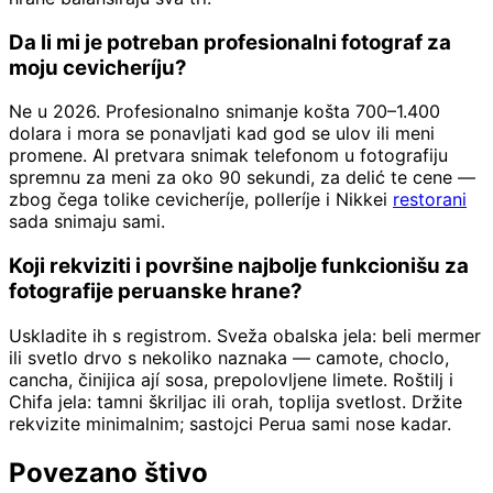
Da li mi je potreban profesionalni fotograf za
moju cevicheríju?
Ne u 2026. Profesionalno snimanje košta 700–1.400
dolara i mora se ponavljati kad god se ulov ili meni
promene. AI pretvara snimak telefonom u fotografiju
spremnu za meni za oko 90 sekundi, za delić te cene —
zbog čega tolike cevicheríje, polleríje i Nikkei
restorani
sada snimaju sami.
Koji rekviziti i površine najbolje funkcionišu za
fotografije peruanske hrane?
Uskladite ih s registrom. Sveža obalska jela: beli mermer
ili svetlo drvo s nekoliko naznaka — camote, choclo,
cancha, činijica ají sosa, prepolovljene limete. Roštilj i
Chifa jela: tamni škriljac ili orah, toplija svetlost. Držite
rekvizite minimalnim; sastojci Perua sami nose kadar.
Povezano štivo