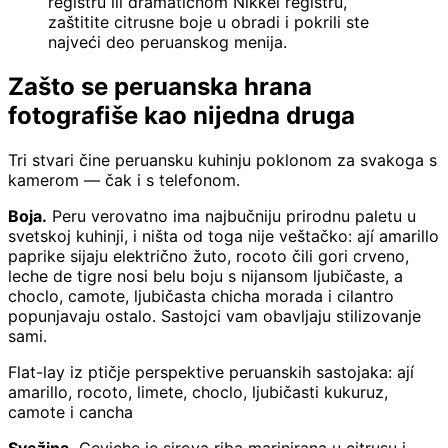
registru ili dramatičnom Nikkei registru,
zaštitite citrusne boje u obradi i pokrili ste
najveći deo peruanskog menija.
Zašto se peruanska hrana
fotografiše kao nijedna druga
Tri stvari čine peruansku kuhinju poklonom za svakoga s
kamerom — čak i s telefonom.
Boja.
Peru verovatno ima najbučniju prirodnu paletu u
svetskoj kuhinji, i ništa od toga nije veštačko: ají amarillo
paprike sijaju električno žuto, rocoto čili gori crveno,
leche de tigre nosi belu boju s nijansom ljubičaste, a
choclo, camote, ljubičasta chicha morada i cilantro
popunjavaju ostalo. Sastojci vam obavljaju stilizovanje
sami.
Flat-lay iz ptičje perspektive peruanskih sastojaka: ají
amarillo, rocoto, limete, choclo, ljubičasti kukuruz,
camote i cancha