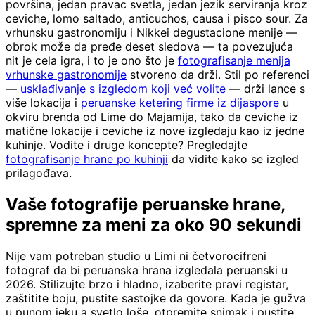
površina, jedan pravac svetla, jedan jezik serviranja kroz
ceviche, lomo saltado, anticuchos, causa i pisco sour. Za
vrhunsku gastronomiju i Nikkei degustacione menije —
obrok može da pređe deset sledova — ta povezujuća
nit je cela igra, i to je ono što je
fotografisanje menija
vrhunske gastronomije
stvoreno da drži. Stil po referenci
—
usklađivanje s izgledom koji već volite
— drži lance s
više lokacija i
peruanske ketering firme iz dijaspore
u
okviru brenda od Lime do Majamija, tako da ceviche iz
matične lokacije i ceviche iz nove izgledaju kao iz jedne
kuhinje. Vodite i druge koncepte? Pregledajte
fotografisanje hrane po kuhinji
da vidite kako se izgled
prilagođava.
Vaše fotografije peruanske hrane,
spremne za meni za oko 90 sekundi
Nije vam potreban studio u Limi ni četvorocifreni
fotograf da bi peruanska hrana izgledala peruanski u
2026. Stilizujte brzo i hladno, izaberite pravi registar,
zaštitite boju, pustite sastojke da govore. Kada je gužva
u punom jeku a svetlo loše, otpremite snimak i pustite