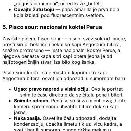
„degustacioni meni”; nered kaže „bufet”.
Čuvajte žutu boju
— papa amarilla je prva boja
koja izbledi pod fluorescentnim svetlom.
5. Pisco sour: nacionalni koktel Perua
Završite pićem. Pisco sour — pisco, svež sok od limete,
prosti sirup, belance i nekoliko kapi Angostura bitera,
snažno protreseno — jeste nacionalni koktel Perua, a
njegova penasta kapa s tri kapi bitera jedna je od
najfotogeničnijih stvari iza bilo kog šanka.
Pisco sour koktel sa penastom kapom i tri kapi
Angostura bitera, osvetljen odpozadi u sumornom baru
Ugao: pravo napred u visini očiju.
Ovo je portret
— snimite čašu direktno da se čitaju pena i biteri.
Snimite odmah.
Pena se sruši za minut-dva; držite
kameru spremnom i uhvatite bitere dok su kapi
jasne.
Neka zasija.
Osvetlite čašu odpozadi, dodajte
kondenzaciju, ubacite limetu tik uz ivicu kadra, a
svetli bar ili sumoran lounge držite mekim u