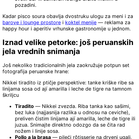
pozadini.
Kadar pisco soura obavlja dvostruku ulogu za meni i za
barove i lounge prostore
i
koktel menije
— reklama za
happy hour i aperitiv vrhunske gastronomije u jednom.
Iznad velike petorke: još peruanskih
jela vrednih snimanja
Još nekoliko tradicionalnih jela zaokružuje potpun set
fotografija peruanske hrane:
Nikkei tiradito iz ptičje perspektive: tanke kriške ribe sa
linijama sosa od ají amarilla i leche de tigre na tamnom
škriljcu
Tiradito
— Nikkei zvezda. Riba tanka kao sašimi,
bez luka (najjasnija razlika u odnosu na ceviche),
preliven čistim linijama ají amarilla, leche de tigre ili
juzua. Snimajte direktno odozgo da se čita rad
nožem i linije sosa.
Pollo a la brasa
— pileći rôtisserie na drveni ugalj,