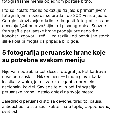
fotografisanje menija odjednom postaje bitno.
I to se isplati: studije pokazuju da jelo s primamljivom
fotografijom može da se proda i do 30% više, a jedno
Google istraživanje otkrilo je da gosti fotografije hrane
ocenjuju 1,44 puta važnijim od pisanog opisa. Snažne
fotografije peruanske hrane prodaju pre nego što
konobar izgovori i reč — za razliku od bezdušne stock
slike koja bi mogla da pripada bilo gde.
5 fotografija peruanske hrane koje
su potrebne svakom meniju
Nije vam potrebno četrdeset fotografija. Pet kadrova
nose peruanski ili Nikkei meni — hladni glavni kadar,
klasika iz woka, jelo s vatre, elegantno predjelo,
nacionalni koktel. Savladajte ovih pet fotografija
peruanske hrane i ostalo dolazi na svoje mesto.
Zajednički peruanski sto sa ceviche, tiradito, causa,
anticuchos i pisco sour koktelima u toploj popodnevnoj
svetlosti