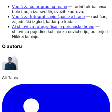
Vodič za color grading hrane
— radni tok balansa
bele i boja iza svetlih, svežih kadrova.
Vodič za fotografisanje španske hrane
— rustičan,
zajednički izgled, kadar po kadar.
AI stilovi za fotografisanje peruanske hrane
—
stilovi za pojedine kuhinje za cevicheríje, polleríje i
Nikkei kuhinje.
O autoru
Ali Tanis