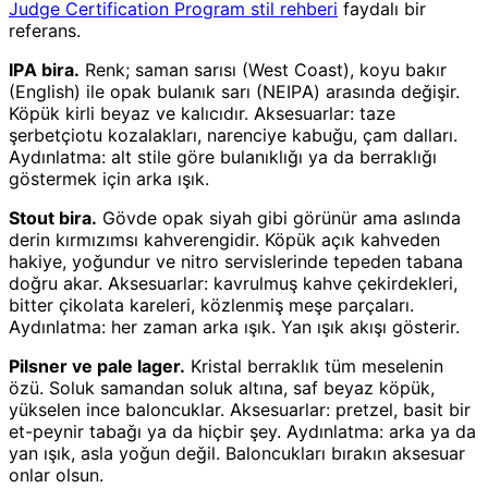
Judge Certification Program stil rehberi
faydalı bir
referans.
IPA bira.
Renk; saman sarısı (West Coast), koyu bakır
(English) ile opak bulanık sarı (NEIPA) arasında değişir.
Köpük kirli beyaz ve kalıcıdır. Aksesuarlar: taze
şerbetçiotu kozalakları, narenciye kabuğu, çam dalları.
Aydınlatma: alt stile göre bulanıklığı ya da berraklığı
göstermek için arka ışık.
Stout bira.
Gövde opak siyah gibi görünür ama aslında
derin kırmızımsı kahverengidir. Köpük açık kahveden
hakiye, yoğundur ve nitro servislerinde tepeden tabana
doğru akar. Aksesuarlar: kavrulmuş kahve çekirdekleri,
bitter çikolata kareleri, közlenmiş meşe parçaları.
Aydınlatma: her zaman arka ışık. Yan ışık akışı gösterir.
Pilsner ve pale lager.
Kristal berraklık tüm meselenin
özü. Soluk samandan soluk altına, saf beyaz köpük,
yükselen ince baloncuklar. Aksesuarlar: pretzel, basit bir
et-peynir tabağı ya da hiçbir şey. Aydınlatma: arka ya da
yan ışık, asla yoğun değil. Baloncukları bırakın aksesuar
onlar olsun.