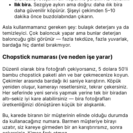
Ilık bira.
Sezgiye aykırı ama doğru: daha ılık bira
daha güvenilir köpürür. Şişeyi çekimden 5–10
dakika önce buzdolabından çıkarın.
Asla kullanmamanız gereken şey: bulaşık deterjanı ya da
temizleyici. Çok baloncuk yapar ama bunlar deterjan
baloncuğu gibi görünür — fazla tekdüze, fazla yuvarlak,
bardağa hiç dantel bırakmıyor.
Chopstick numarası (ve neden işe yarar)
Düzenli olarak bira fotoğrafı çekiyorsanız, 5 dolara 50'li
bambu chopstick paketi alın ve bar çekmecenize koyun.
Çekimler arasında bardağı iki saniye karıştırın. Köpük
yeniden oluşur, kamerayı resetlersiniz, tekrar çekersiniz.
Her seferinde yeni servis yapmak yerine tek bir biradan
altı–sekiz iyi kare alabilirsiniz — bira fotoğrafları
üretkenliğinizi dönüştüren küçük bir alışkanlık.
Bu, karede biranın bir müşterinin elinde olduğu durumda
da kullanacağınız numara. Barmen müşteriye birayı
uzatır, siz kareye girmeden bir an karıştırırsınız, sonra
çekersiniz. Kimse fark etmez.