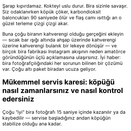
Şarap kıpırdamaz. Kokteyl uslu durur. Bira sizinle savaşır.
Siz odaklanırken köpük çöker, karbondioksit
baloncukları 90 saniyede ölür ve flaş camı ısıttığı an o
güzel terleme çizgi çizgi akar.
Buna çoğu biranın kahverengi olduğu gerçeğini ekleyin
— sıcak bar ışığı altında ahşap üzerinde kahverengi
üzerine kahverengi bulanık bir lekeye dönüşür — ve
birçok bira fabrikası Instagram akışının neden amatörce
göründüğünün üçlü açıklamasına ulaşırsınız. İyi haber:
bira fotoğrafçılığındaki her sorunun bilinen bir çözümü
var. Çoğu altı paket biradan ucuza geliyor.
Mükemmel servis karesi: köpüğü
nasıl zamanlarsınız ve nasıl kontrol
edersiniz
Çoğu "iyi" bira fotoğrafı 15 saniye içinde kazanılır ya da
kaybedilir — servise başladığınız andan köpüğün
stabilize olduğu ana kadar.