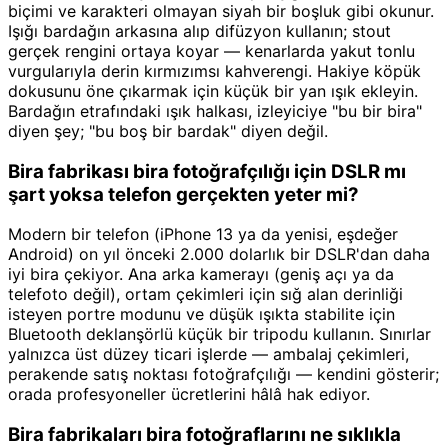
biçimi ve karakteri olmayan siyah bir boşluk gibi okunur.
Işığı bardağın arkasına alıp difüzyon kullanın; stout
gerçek rengini ortaya koyar — kenarlarda yakut tonlu
vurgularıyla derin kırmızımsı kahverengi. Hakiye köpük
dokusunu öne çıkarmak için küçük bir yan ışık ekleyin.
Bardağın etrafındaki ışık halkası, izleyiciye "bu bir bira"
diyen şey; "bu boş bir bardak" diyen değil.
Bira fabrikası bira fotoğrafçılığı için DSLR mı
şart yoksa telefon gerçekten yeter mi?
Modern bir telefon (iPhone 13 ya da yenisi, eşdeğer
Android) on yıl önceki 2.000 dolarlık bir DSLR'dan daha
iyi bira çekiyor. Ana arka kamerayı (geniş açı ya da
telefoto değil), ortam çekimleri için sığ alan derinliği
isteyen portre modunu ve düşük ışıkta stabilite için
Bluetooth deklanşörlü küçük bir tripodu kullanın. Sınırlar
yalnızca üst düzey ticari işlerde — ambalaj çekimleri,
perakende satış noktası fotoğrafçılığı — kendini gösterir;
orada profesyoneller ücretlerini hâlâ hak ediyor.
Bira fabrikaları bira fotoğraflarını ne sıklıkla