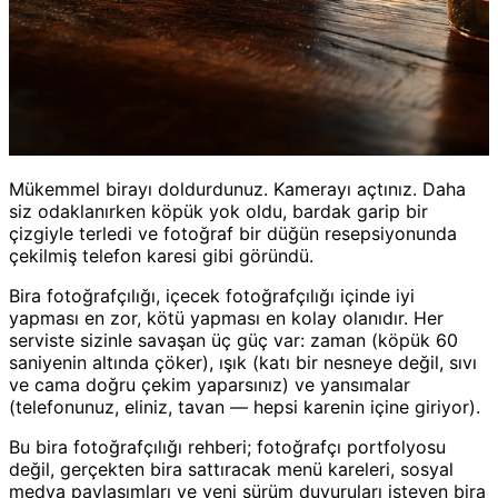
Mükemmel birayı doldurdunuz. Kamerayı açtınız. Daha
siz odaklanırken köpük yok oldu, bardak garip bir
çizgiyle terledi ve fotoğraf bir düğün resepsiyonunda
çekilmiş telefon karesi gibi göründü.
Bira fotoğrafçılığı, içecek fotoğrafçılığı içinde iyi
yapması en zor, kötü yapması en kolay olanıdır. Her
serviste sizinle savaşan üç güç var: zaman (köpük 60
saniyenin altında çöker), ışık (katı bir nesneye değil, sıvı
ve cama doğru çekim yaparsınız) ve yansımalar
(telefonunuz, eliniz, tavan — hepsi karenin içine giriyor).
Bu bira fotoğrafçılığı rehberi; fotoğrafçı portfolyosu
değil, gerçekten bira sattıracak menü kareleri, sosyal
medya paylaşımları ve yeni sürüm duyuruları isteyen bira