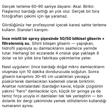
Gerçek terleme 60–90 saniye dayanır. Akar. Birikir.
Flaşlarınız bardağı ısıttığı an yok olur. Gerçek bir bira
fotoğrafları çekimi için işe yaramaz.
Gördüğünüz her profesyonel içecek karesi sahte terleme
kullanır. Standart karışım:
İnce mistli bir sprey şişesinde 50/50 bitkisel gliserin +
filtrelenmiş su.
Sihirli bileşen gliserin — yapışkan,
hidrofil yapısıyla su damlacıklarını saatlerce yerinde
tutar. Herhangi bir eczanede 4 onsluk şişe yaklaşık 8
dolar ve bir yıllık bira fabrikası çekimlerine yeter.
Nasıl uygulanır: önce bardağı doğal mikro damlacıkların
oluşması için 10 dakika dondurucuda soğutun. Sonra
gliserin karışımını 30–45 cm uzaklıktan yavaşça
püskürterek damlacıkları kademeli olarak biriktirin.
Anahtar noktalardaki (bardağın kavisi, köpük çizgisinin
yakını) "hero" damlacıklar için, küçük bir şırınga ya da
temiz fırça ucuyla iri damlaları tek tek yerleştirin — bin
dolarlık bir dergi çekiminde yemek stilistlerinin kullandığı
numaranın aynısı.