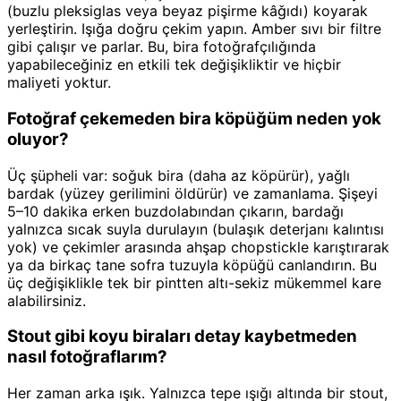
(buzlu pleksiglas veya beyaz pişirme kâğıdı) koyarak
yerleştirin. Işığa doğru çekim yapın. Amber sıvı bir filtre
gibi çalışır ve parlar. Bu, bira fotoğrafçılığında
yapabileceğiniz en etkili tek değişikliktir ve hiçbir
maliyeti yoktur.
Fotoğraf çekemeden bira köpüğüm neden yok
oluyor?
Üç şüpheli var: soğuk bira (daha az köpürür), yağlı
bardak (yüzey gerilimini öldürür) ve zamanlama. Şişeyi
5–10 dakika erken buzdolabından çıkarın, bardağı
yalnızca sıcak suyla durulayın (bulaşık deterjanı kalıntısı
yok) ve çekimler arasında ahşap chopstickle karıştırarak
ya da birkaç tane sofra tuzuyla köpüğü canlandırın. Bu
üç değişiklikle tek bir pintten altı-sekiz mükemmel kare
alabilirsiniz.
Stout gibi koyu biraları detay kaybetmeden
nasıl fotoğraflarım?
Her zaman arka ışık. Yalnızca tepe ışığı altında bir stout,