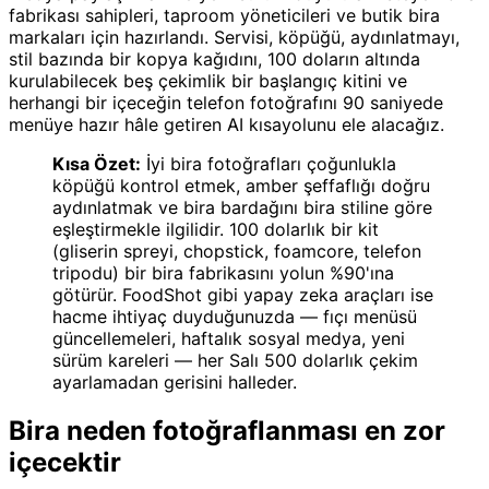
fabrikası sahipleri, taproom yöneticileri ve butik bira
markaları için hazırlandı. Servisi, köpüğü, aydınlatmayı,
stil bazında bir kopya kağıdını, 100 doların altında
kurulabilecek beş çekimlik bir başlangıç kitini ve
herhangi bir içeceğin telefon fotoğrafını 90 saniyede
menüye hazır hâle getiren AI kısayolunu ele alacağız.
Kısa Özet:
İyi bira fotoğrafları çoğunlukla
köpüğü kontrol etmek, amber şeffaflığı doğru
aydınlatmak ve bira bardağını bira stiline göre
eşleştirmekle ilgilidir. 100 dolarlık bir kit
(gliserin spreyi, chopstick, foamcore, telefon
tripodu) bir bira fabrikasını yolun %90'ına
götürür. FoodShot gibi yapay zeka araçları ise
hacme ihtiyaç duyduğunuzda — fıçı menüsü
güncellemeleri, haftalık sosyal medya, yeni
sürüm kareleri — her Salı 500 dolarlık çekim
ayarlamadan gerisini halleder.
Bira neden fotoğraflanması en zor
içecektir