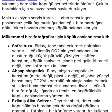
yıkanmış bardaklar köpüğü her seferinde öldürür. Çekim
bardakları için yalnızca sıcak suyla durulayın.
Makro aksiyon servis karesi — altın sarısı lager,
paslanmaz çelik fıçı musluğundan eğik bira bardağına
dökülürken havada donmuş köpük baloncuklarıyla
Mükemmel bira fotoğrafları için köpük canlandırma kiti:
Sofra tuzu.
Birkaç tane tane çekirdek noktaları
yaratır — çözünmüş CO2'nin yeni baloncuklar
oluşturduğu küçük pürüzlü yüzeyler. Hafifçe
karıştırın, köpük saniyeler içinde geri gelir. İri taneli
değil, ince sofra tuzu kullanın.
Ahşap chopstick.
Birayı ahşap chopstickle
karıştırın (metal değil, plastik değil), ahşabın yüzeyi
hapsolmuş CO2'yi kontrollü bir akışla salar. Yemek
stilistleri buna chopstick numarası diyor — çünkü
bira fotoğrafçılığında en temiz, en öngörülebilir
köpük canlandırma yöntemi bu.
Ezilmiş Alka-Seltzer.
Çeyrek tablet, deterjanla
köpürtülmüş biradan çok daha doğal görünen
dramatik, fotojenik bir köpürme yaratır. Az kullanın.