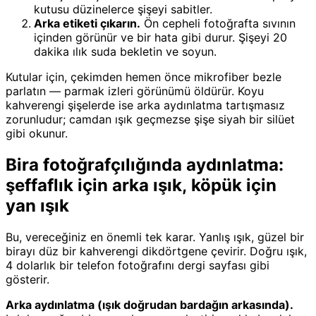
kutusu düzinelerce şişeyi sabitler.
Arka etiketi çıkarın.
Ön cepheli fotoğrafta sıvının
içinden görünür ve bir hata gibi durur. Şişeyi 20
dakika ılık suda bekletin ve soyun.
Kutular için, çekimden hemen önce mikrofiber bezle
parlatın — parmak izleri görünümü öldürür. Koyu
kahverengi şişelerde ise arka aydınlatma tartışmasız
zorunludur; camdan ışık geçmezse şişe siyah bir silüet
gibi okunur.
Bira fotoğrafçılığında aydınlatma:
şeffaflık için arka ışık, köpük için
yan ışık
Bu, vereceğiniz en önemli tek karar. Yanlış ışık, güzel bir
birayı düz bir kahverengi dikdörtgene çevirir. Doğru ışık,
4 dolarlık bir telefon fotoğrafını dergi sayfası gibi
gösterir.
Arka aydınlatma (ışık doğrudan bardağın arkasında).