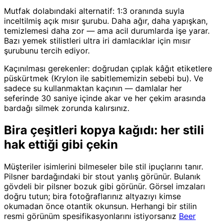
Mutfak dolabındaki alternatif: 1:3 oranında suyla
inceltilmiş açık mısır şurubu. Daha ağır, daha yapışkan,
temizlemesi daha zor — ama acil durumlarda işe yarar.
Bazı yemek stilistleri ultra iri damlacıklar için mısır
şurubunu tercih ediyor.
Kaçınılması gerekenler: doğrudan çıplak kâğıt etiketlere
püskürtmek (Krylon ile sabitlememizin sebebi bu). Ve
sadece su kullanmaktan kaçının — damlalar her
seferinde 30 saniye içinde akar ve her çekim arasında
bardağı silmek zorunda kalırsınız.
Bira çeşitleri kopya kağıdı: her stili
hak ettiği gibi çekin
Müşteriler isimlerini bilmeseler bile stil ipuçlarını tanır.
Pilsner bardağındaki bir stout yanlış görünür. Bulanık
gövdeli bir pilsner bozuk gibi görünür. Görsel imzaları
doğru tutun; bira fotoğraflarınız altyazıyı kimse
okumadan önce otantik okunsun. Herhangi bir stilin
resmi görünüm spesifikasyonlarını istiyorsanız
Beer