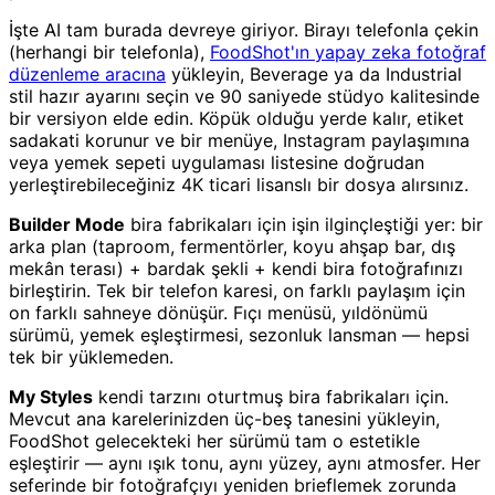
İşte AI tam burada devreye giriyor. Birayı telefonla çekin
(herhangi bir telefonla),
FoodShot'ın yapay zeka fotoğraf
düzenleme aracına
yükleyin, Beverage ya da Industrial
stil hazır ayarını seçin ve 90 saniyede stüdyo kalitesinde
bir versiyon elde edin. Köpük olduğu yerde kalır, etiket
sadakati korunur ve bir menüye, Instagram paylaşımına
veya yemek sepeti uygulaması listesine doğrudan
yerleştirebileceğiniz 4K ticari lisanslı bir dosya alırsınız.
Builder Mode
bira fabrikaları için işin ilginçleştiği yer: bir
arka plan (taproom, fermentörler, koyu ahşap bar, dış
mekân terası) + bardak şekli + kendi bira fotoğrafınızı
birleştirin. Tek bir telefon karesi, on farklı paylaşım için
on farklı sahneye dönüşür. Fıçı menüsü, yıldönümü
sürümü, yemek eşleştirmesi, sezonluk lansman — hepsi
tek bir yüklemeden.
My Styles
kendi tarzını oturtmuş bira fabrikaları için.
Mevcut ana karelerinizden üç-beş tanesini yükleyin,
FoodShot gelecekteki her sürümü tam o estetikle
eşleştirir — aynı ışık tonu, aynı yüzey, aynı atmosfer. Her
seferinde bir fotoğrafçıyı yeniden brieflemek zorunda