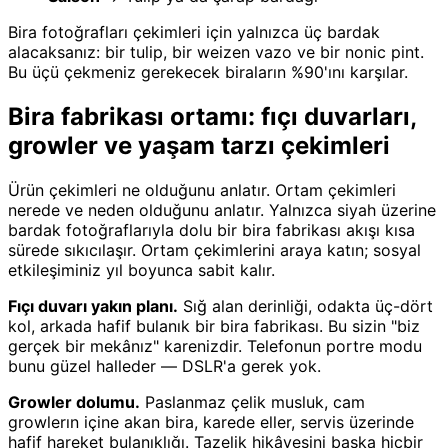
Bira fotoğrafları çekimleri için yalnızca üç bardak
alacaksanız: bir tulip, bir weizen vazo ve bir nonic pint.
Bu üçü çekmeniz gerekecek biraların %90'ını karşılar.
Bira fabrikası ortamı: fıçı duvarları,
growler ve yaşam tarzı çekimleri
Ürün çekimleri ne olduğunu anlatır. Ortam çekimleri
nerede ve neden olduğunu anlatır. Yalnızca siyah üzerine
bardak fotoğraflarıyla dolu bir bira fabrikası akışı kısa
sürede sıkıcılaşır. Ortam çekimlerini araya katın; sosyal
etkileşiminiz yıl boyunca sabit kalır.
Fıçı duvarı yakın planı.
Sığ alan derinliği, odakta üç-dört
kol, arkada hafif bulanık bir bira fabrikası. Bu sizin "biz
gerçek bir mekânız" karenizdir. Telefonun portre modu
bunu güzel halleder — DSLR'a gerek yok.
Growler dolumu.
Paslanmaz çelik musluk, cam
growlerın içine akan bira, karede eller, servis üzerinde
hafif hareket bulanıklığı. Tazelik hikâyesini başka hiçbir