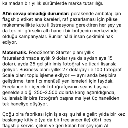
kalmadan bir yıllık sürümlerde marka tutarlılığı.
AI'ın cevap olmadığı durumlar:
perakende ambalaj için
flagship etiket ana kareleri, raf pazarlaması için piksel
mükemmellikte kutu illüstrasyonu gerektiren her şey ya
da tek bir görselin altı haneli bir bütçenin merkezinde
olduğu kampanyalar. Bunlar hâlâ insan çekimini hak
ediyor.
Matematik.
FoodShot'ın Starter planı yıllık
faturalandırmada aylık 9 dolar (ya da aydan aya 15
dolar), ayda 25 geliştirilmiş fotoğraf ve ticari lisansla
geliyor. Business planı yıllık 27 dolar/ay ile 100 fotoğraf.
Scale planı toplu işleme ekliyor — aynı anda beş bira
geliştirme, tam fıçı menüsü yenilemeleri için faydalı.
Freelance bir içecek fotoğrafçısının seans başına
genelde aldığı 250–2.500 dolarla karşılaştırıldığında,
kullanılabilir bira fotoğrafı başına maliyet üç haneliden
tek haneliye düşüyor.
Çoğu bira fabrikası için iş akışı şu hâle gelir: yılda bir kez
başlangıç kitiyle (ya da bir freelancer ile) dört-beş
flagship servisi çekin ve geri kalan her şey için AI