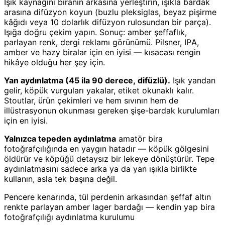
Işık kaynağını biranın arkasına yerleştirin, ışıkla bardak
arasına difüzyon koyun (buzlu pleksiglas, beyaz pişirme
kâğıdı veya 10 dolarlık difüzyon rulosundan bir parça).
Işığa doğru çekim yapın. Sonuç: amber şeffaflık,
parlayan renk, dergi reklamı görünümü. Pilsner, IPA,
amber ve hazy biralar için en iyisi — kısacası rengin
hikâye olduğu her şey için.
Yan aydınlatma (45 ila 90 derece, difüzlü).
Işık yandan
gelir, köpük vurguları yakalar, etiket okunaklı kalır.
Stoutlar, ürün çekimleri ve hem sıvının hem de
illüstrasyonun okunması gereken şişe-bardak kurulumları
için en iyisi.
Yalnızca tepeden aydınlatma
amatör bira
fotoğrafçılığında en yaygın hatadır — köpük gölgesini
öldürür ve köpüğü detaysız bir lekeye dönüştürür. Tepe
aydınlatmasını sadece arka ya da yan ışıkla birlikte
kullanın, asla tek başına değil.
Pencere kenarında, tül perdenin arkasından şeffaf altın
renkte parlayan amber lager bardağı — kendin yap bira
fotoğrafçılığı aydınlatma kurulumu