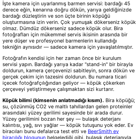
İşte kamera için uyarlanmış barmen servisi: bardağı 45
derece eğin, kenarına doğru dökün, yarıya geldiğinizde
bardağı düzleştirin ve son üçte birinin köpüğü
oluşturmasına izin verin. Çok yumuşak dökerseniz köpük
olmaz. Dümdüz dökerseniz sadece köpük olur. Bira
fotoğrafları için mükemmel servis ikisinin arasında bir
yere düşer ve profesyonel barmenlerin kullandığı
tekniğin aynısıdır — sadece kamera için yavaşlatılmıştır.
Fotoğrafın kendisi için her zaman önce bir kurulum
servisi yapın. Bardağı yarıya kadar "stand-in" bir birayla
doldurun, kamera çerçevenizi sabitleyin, sonra dökün ve
gerçek çekim için tazesini doldurun. Bu numara ticari
içecek fotoğrafçılığından geliyor — köpük çökerken
çerçeveyi yetiştirmeye çalışmaktan sizi kurtarır.
Köpük bilimi (kimsenin anlatmadığı kısım).
Bira köpüğü;
su, çözünmüş CO2 ve maltlı tahıllardan gelen proteinler
arasındaki yüzey gerilimi sayesinde bir arada durur.
Yüzey gerilimini bozan her şey — bulaşık deterjanı
kalıntısı, yağ, sıvı yağlar — köpük tutuşunu yok eder. Ev
biracıları bunu defalarca test etti ve
BeerSmith ev
biracılığı blogunun
belgelediği gibi, bulaşık deterjanıyla