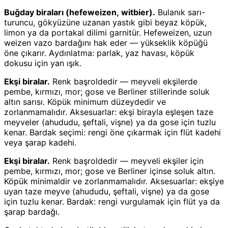
Buğday biraları (hefeweizen, witbier).
Bulanık sarı-
turuncu, gökyüzüne uzanan yastık gibi beyaz köpük,
limon ya da portakal dilimi garnitür. Hefeweizen, uzun
weizen vazo bardağını hak eder — yükseklik köpüğü
öne çıkarır. Aydınlatma: parlak, yaz havası, köpük
dokusu için yan ışık.
Ekşi biralar.
Renk başroldedir — meyveli ekşilerde
pembe, kırmızı, mor; gose ve Berliner stillerinde soluk
altın sarısı. Köpük minimum düzeydedir ve
zorlanmamalıdır. Aksesuarlar: ekşi birayla eşleşen taze
meyveler (ahududu, şeftali, vişne) ya da gose için tuzlu
kenar. Bardak seçimi: rengi öne çıkarmak için flüt kadehi
veya şarap kadehi.
Ekşi biralar.
Renk başroldedir — meyveli ekşiler için
pembe, kırmızı, mor; gose ve Berliner içinse soluk altın.
Köpük minimaldir ve zorlanmamalıdır. Aksesuarlar: ekşiye
uyan taze meyve (ahududu, şeftali, vişne) ya da gose
için tuzlu kenar. Bardak: rengi vurgulamak için flüt ya da
şarap bardağı.