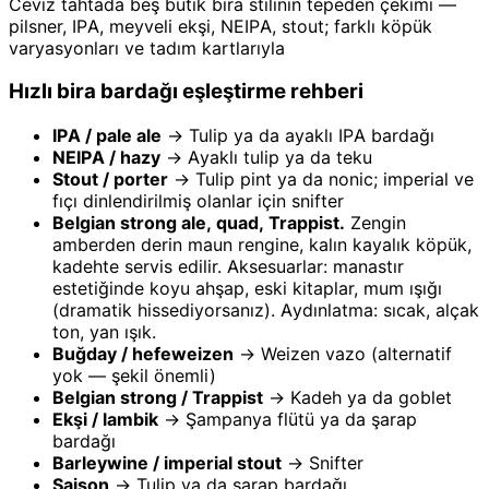
Ceviz tahtada beş butik bira stilinin tepeden çekimi —
pilsner, IPA, meyveli ekşi, NEIPA, stout; farklı köpük
varyasyonları ve tadım kartlarıyla
Hızlı bira bardağı eşleştirme rehberi
IPA / pale ale
→ Tulip ya da ayaklı IPA bardağı
NEIPA / hazy
→ Ayaklı tulip ya da teku
Stout / porter
→ Tulip pint ya da nonic; imperial ve
fıçı dinlendirilmiş olanlar için snifter
Belgian strong ale, quad, Trappist.
Zengin
amberden derin maun rengine, kalın kayalık köpük,
kadehte servis edilir. Aksesuarlar: manastır
estetiğinde koyu ahşap, eski kitaplar, mum ışığı
(dramatik hissediyorsanız). Aydınlatma: sıcak, alçak
ton, yan ışık.
Buğday / hefeweizen
→ Weizen vazo (alternatif
yok — şekil önemli)
Belgian strong / Trappist
→ Kadeh ya da goblet
Ekşi / lambik
→ Şampanya flütü ya da şarap
bardağı
Barleywine / imperial stout
→ Snifter
Saison
→ Tulip ya da şarap bardağı