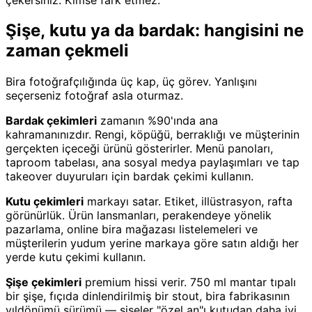
Şişe, kutu ya da bardak: hangisini ne
zaman çekmeli
Bira fotoğrafçılığında üç kap, üç görev. Yanlışını
seçerseniz fotoğraf asla oturmaz.
Bardak çekimleri
zamanın %90'ında ana
kahramanınızdır. Rengi, köpüğü, berraklığı ve müşterinin
gerçekten içeceği ürünü gösterirler. Menü panoları,
taproom tabelası, ana sosyal medya paylaşımları ve tap
takeover duyuruları için bardak çekimi kullanın.
Kutu çekimleri
markayı satar. Etiket, illüstrasyon, rafta
görünürlük. Ürün lansmanları, perakendeye yönelik
pazarlama, online bira mağazası listelemeleri ve
müşterilerin yudum yerine markaya göre satın aldığı her
yerde kutu çekimi kullanın.
Şişe çekimleri
premium hissi verir. 750 ml mantar tıpalı
bir şişe, fıçıda dinlendirilmiş bir stout, bira fabrikasının
yıldönümü sürümü — şişeler "özel an"ı kutudan daha iyi