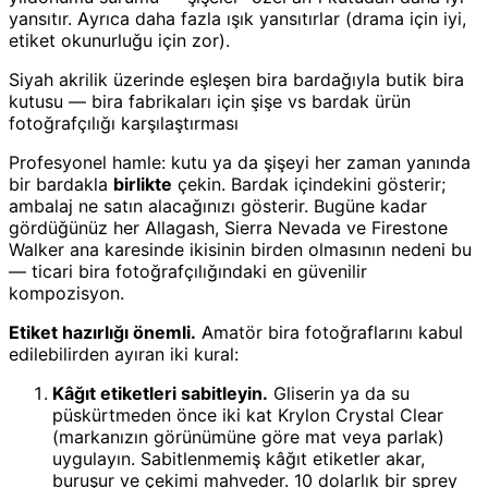
yansıtır. Ayrıca daha fazla ışık yansıtırlar (drama için iyi,
etiket okunurluğu için zor).
Siyah akrilik üzerinde eşleşen bira bardağıyla butik bira
kutusu — bira fabrikaları için şişe vs bardak ürün
fotoğrafçılığı karşılaştırması
Profesyonel hamle: kutu ya da şişeyi her zaman yanında
bir bardakla
birlikte
çekin. Bardak içindekini gösterir;
ambalaj ne satın alacağınızı gösterir. Bugüne kadar
gördüğünüz her Allagash, Sierra Nevada ve Firestone
Walker ana karesinde ikisinin birden olmasının nedeni bu
— ticari bira fotoğrafçılığındaki en güvenilir
kompozisyon.
Etiket hazırlığı önemli.
Amatör bira fotoğraflarını kabul
edilebilirden ayıran iki kural:
Kâğıt etiketleri sabitleyin.
Gliserin ya da su
püskürtmeden önce iki kat Krylon Crystal Clear
(markanızın görünümüne göre mat veya parlak)
uygulayın. Sabitlenmemiş kâğıt etiketler akar,
buruşur ve çekimi mahveder. 10 dolarlık bir sprey