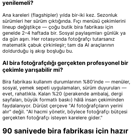
yenilemeli?
Ana kareleri (flagshipler) yılda bir-iki kez. Sezonluk
sürümleri her sürüm çıktığında. Fıçı menüsü çekimlerini
lineup değiştikçe — çoğu butik bira fabrikası için
genelde 2–4 haftada bir. Sosyal paylaşımları günlük ya
da gün aşırı. Her rotasyonda fotoğrafçı tutarsanız
matematik çabuk çirkinleşir; tam da AI araçlarının
doldurduğu iş akışı boşluğu bu.
AI bira fotoğrafçılığı gerçekten profesyonel bir
çekimle yarışabilir mi?
Bira fabrikası kullanım durumlarının %80'inde — menüler,
sosyal, yemek sepeti uygulamaları, sürüm duyuruları —
evet, rahatlıkla. Kalan %20 (perakende ambalaj, dergi
sayfaları, büyük formatlı baskı) hâlâ insan çekiminden
faydalanıyor. Dürüst çerçeve "AI fotoğrafçıların yerini
alır" değil. "AI hacmi yönetir, böylece fotoğrafçı bütçesi
gerçekten fotoğrafçı isteyen karelere gider."
90 saniyede bira fabrikası için hazır