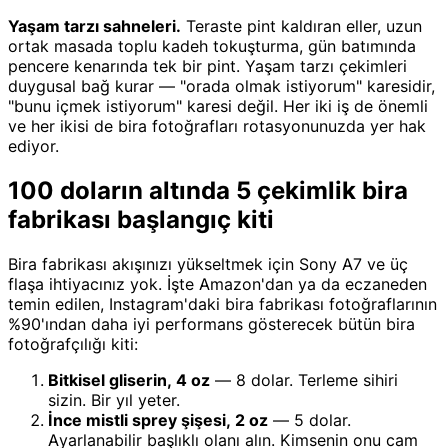
Yaşam tarzı sahneleri.
Teraste pint kaldıran eller, uzun
ortak masada toplu kadeh tokuşturma, gün batımında
pencere kenarında tek bir pint. Yaşam tarzı çekimleri
duygusal bağ kurar — "orada olmak istiyorum" karesidir,
"bunu içmek istiyorum" karesi değil. Her iki iş de önemli
ve her ikisi de bira fotoğrafları rotasyonunuzda yer hak
ediyor.
100 doların altında 5 çekimlik bira
fabrikası başlangıç kiti
Bira fabrikası akışınızı yükseltmek için Sony A7 ve üç
flaşa ihtiyacınız yok. İşte Amazon'dan ya da eczaneden
temin edilen, Instagram'daki bira fabrikası fotoğraflarının
%90'ından daha iyi performans gösterecek bütün bira
fotoğrafçılığı kiti:
Bitkisel gliserin, 4 oz
— 8 dolar. Terleme sihiri
sizin. Bir yıl yeter.
İnce mistli sprey şişesi, 2 oz
— 5 dolar.
Ayarlanabilir başlıklı olanı alın. Kimsenin onu cam