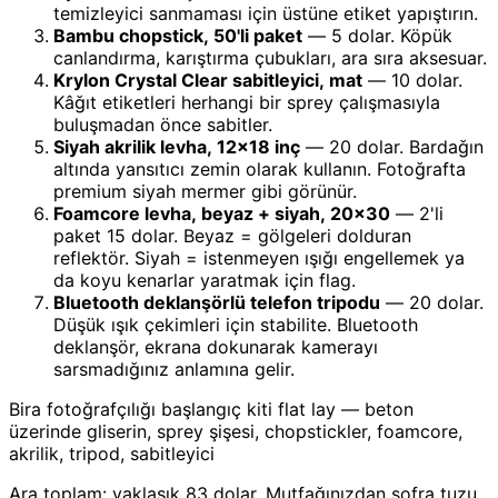
temizleyici sanmaması için üstüne etiket yapıştırın.
Bambu chopstick, 50'li paket
— 5 dolar. Köpük
canlandırma, karıştırma çubukları, ara sıra aksesuar.
Krylon Crystal Clear sabitleyici, mat
— 10 dolar.
Kâğıt etiketleri herhangi bir sprey çalışmasıyla
buluşmadan önce sabitler.
Siyah akrilik levha, 12x18 inç
— 20 dolar. Bardağın
altında yansıtıcı zemin olarak kullanın. Fotoğrafta
premium siyah mermer gibi görünür.
Foamcore levha, beyaz + siyah, 20x30
— 2'li
paket 15 dolar. Beyaz = gölgeleri dolduran
reflektör. Siyah = istenmeyen ışığı engellemek ya
da koyu kenarlar yaratmak için flag.
Bluetooth deklanşörlü telefon tripodu
— 20 dolar.
Düşük ışık çekimleri için stabilite. Bluetooth
deklanşör, ekrana dokunarak kamerayı
sarsmadığınız anlamına gelir.
Bira fotoğrafçılığı başlangıç kiti flat lay — beton
üzerinde gliserin, sprey şişesi, chopstickler, foamcore,
akrilik, tripod, sabitleyici
Ara toplam: yaklaşık 83 dolar. Mutfağınızdan sofra tuzu