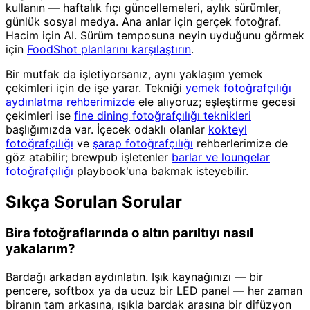
kullanın — haftalık fıçı güncellemeleri, aylık sürümler,
günlük sosyal medya. Ana anlar için gerçek fotoğraf.
Hacim için AI. Sürüm temposuna neyin uyduğunu görmek
için
FoodShot planlarını karşılaştırın
.
Bir mutfak da işletiyorsanız, aynı yaklaşım yemek
çekimleri için de işe yarar. Tekniği
yemek fotoğrafçılığı
aydınlatma rehberimizde
ele alıyoruz; eşleştirme gecesi
çekimleri ise
fine dining fotoğrafçılığı teknikleri
başlığımızda var. İçecek odaklı olanlar
kokteyl
fotoğrafçılığı
ve
şarap fotoğrafçılığı
rehberlerimize de
göz atabilir; brewpub işletenler
barlar ve loungelar
fotoğrafçılığı
playbook'una bakmak isteyebilir.
Sıkça Sorulan Sorular
Bira fotoğraflarında o altın parıltıyı nasıl
yakalarım?
Bardağı arkadan aydınlatın. Işık kaynağınızı — bir
pencere, softbox ya da ucuz bir LED panel — her zaman
biranın tam arkasına, ışıkla bardak arasına bir difüzyon