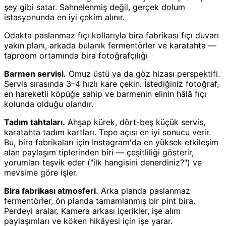
şey gibi satar. Sahnelenmiş değil, gerçek dolum
istasyonunda en iyi çekim alınır.
Odakta paslanmaz fıçı kollarıyla bira fabrikası fıçı duvarı
yakın planı, arkada bulanık fermentörler ve karatahta —
taproom ortamında bira fotoğrafçılığı
Barmen servisi.
Omuz üstü ya da göz hizası perspektifi.
Servis sırasında 3–4 hızlı kare çekin. İstediğiniz fotoğraf,
en hareketli köpüğe sahip ve barmenin elinin hâlâ fıçı
kolunda olduğu olandır.
Tadım tahtaları.
Ahşap kürek, dört-beş küçük servis,
karatahta tadım kartları. Tepe açısı en iyi sonucu verir.
Bu, bira fabrikaları için Instagram'da en yüksek etkileşim
alan paylaşım tiplerinden biri — çeşitliliği gösterir,
yorumları teşvik eder ("ilk hangisini denerdiniz?") ve
mevsime göre işler.
Bira fabrikası atmosferi.
Arka planda paslanmaz
fermentörler, ön planda tamamlanmış bir pint bira.
Perdeyi aralar. Kamera arkası içerikler, işe alım
paylaşımları ve köken hikâyesi için işe yarar.