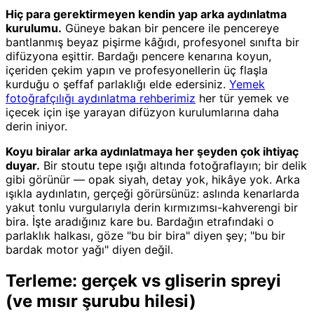
Hiç para gerektirmeyen kendin yap arka aydınlatma
kurulumu.
Güneye bakan bir pencere ile pencereye
bantlanmış beyaz pişirme kâğıdı, profesyonel sınıfta bir
difüzyona eşittir. Bardağı pencere kenarına koyun,
içeriden çekim yapın ve profesyonellerin üç flaşla
kurduğu o şeffaf parlaklığı elde edersiniz.
Yemek
fotoğrafçılığı aydınlatma rehberimiz
her tür yemek ve
içecek için işe yarayan difüzyon kurulumlarına daha
derin iniyor.
Koyu biralar arka aydınlatmaya her şeyden çok ihtiyaç
duyar.
Bir stoutu tepe ışığı altında fotoğraflayın; bir delik
gibi görünür — opak siyah, detay yok, hikâye yok. Arka
ışıkla aydınlatın, gerçeği görürsünüz: aslında kenarlarda
yakut tonlu vurgularıyla derin kırmızımsı-kahverengi bir
bira. İşte aradığınız kare bu. Bardağın etrafındaki o
parlaklık halkası, göze "bu bir bira" diyen şey; "bu bir
bardak motor yağı" diyen değil.
Terleme: gerçek vs gliserin spreyi
(ve mısır şurubu hilesi)