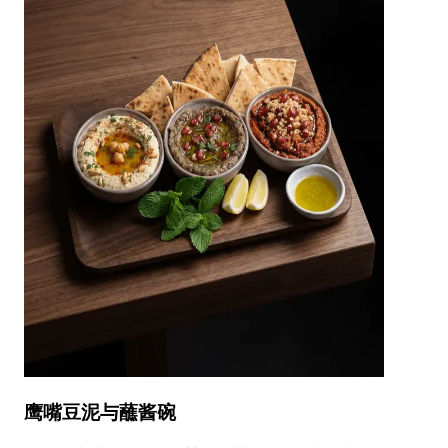
鹰嘴豆泥与蘸酱碗