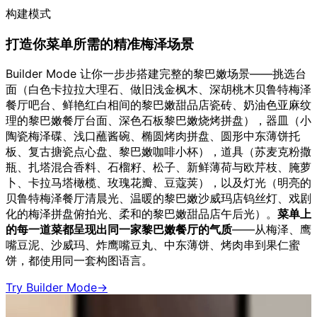
构建模式
打造你菜单所需的精准梅泽场景
Builder Mode 让你一步步搭建完整的黎巴嫩场景——挑选台
面（白色卡拉拉大理石、做旧浅金枫木、深胡桃木贝鲁特梅泽
餐厅吧台、鲜艳红白相间的黎巴嫩甜品店瓷砖、奶油色亚麻纹
理的黎巴嫩餐厅台面、深色石板黎巴嫩烧烤拼盘），器皿（小
陶瓷梅泽碟、浅口蘸酱碗、椭圆烤肉拼盘、圆形中东薄饼托
板、复古搪瓷点心盘、黎巴嫩咖啡小杯），道具（苏麦克粉撒
瓶、扎塔混合香料、石榴籽、松子、新鲜薄荷与欧芹枝、腌萝
卜、卡拉马塔橄榄、玫瑰花瓣、豆蔻荚），以及灯光（明亮的
贝鲁特梅泽餐厅清晨光、温暖的黎巴嫩沙威玛店钨丝灯、戏剧
化的梅泽拼盘俯拍光、柔和的黎巴嫩甜品店午后光）。
菜单上
的每一道菜都呈现出同一家黎巴嫩餐厅的气质
——从梅泽、鹰
嘴豆泥、沙威玛、炸鹰嘴豆丸、中东薄饼、烤肉串到果仁蜜
饼，都使用同一套构图语言。
Try Builder Mode
→