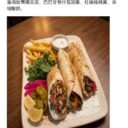
漩涡纹鹰嘴豆泥、巴巴甘努什茄泥酱、红椒核桃酱、浓
缩酸奶。