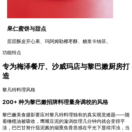
果仁蜜饼与甜点
层层酥皮开心果、玛阿姆勒椰枣酥、糖浆卡纳菲。
功能特点
专为梅泽餐厅、沙威玛店与黎巴嫩厨房打
造
黎凡特料理风格
200+ 种为黎巴嫩招牌料理量身调校的风格
黎巴嫩美食摄影要应对黎凡特料理独有的真实视觉难题——随
着橄榄油被吸收，鹰嘴豆泥的漩涡纹理几分钟内就会变得平
淡，巴巴甘努什茄泥酱的烟熏焦香质感在平光下显得浑浊，当