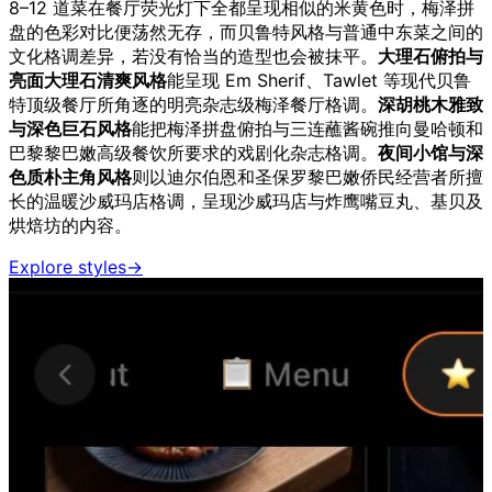
8–12 道菜在餐厅荧光灯下全都呈现相似的米黄色时，梅泽拼
盘的色彩对比便荡然无存，而贝鲁特风格与普通中东菜之间的
文化格调差异，若没有恰当的造型也会被抹平。
大理石俯拍与
亮面大理石清爽风格
能呈现 Em Sherif、Tawlet 等现代贝鲁
特顶级餐厅所角逐的明亮杂志级梅泽餐厅格调。
深胡桃木雅致
与深色巨石风格
能把梅泽拼盘俯拍与三连蘸酱碗推向曼哈顿和
巴黎黎巴嫩高级餐饮所要求的戏剧化杂志格调。
夜间小馆与深
色质朴主角风格
则以迪尔伯恩和圣保罗黎巴嫩侨民经营者所擅
长的温暖沙威玛店格调，呈现沙威玛店与炸鹰嘴豆丸、基贝及
烘焙坊的内容。
Explore styles
→