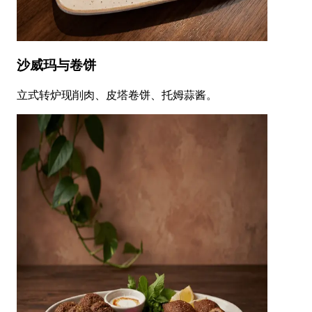
沙威玛与卷饼
立式转炉现削肉、皮塔卷饼、托姆蒜酱。