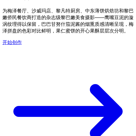
为梅泽餐厅、沙威玛店、黎凡特厨房、中东薄饼烘焙坊和黎巴
嫩侨民餐饮商打造的杂志级黎巴嫩美食摄影——鹰嘴豆泥的漩
涡纹理得以保留，巴巴甘努什茄泥酱的烟熏质感清晰呈现，梅
泽拼盘的色彩对比鲜明，果仁蜜饼的开心果酥层层次分明。
开始创作