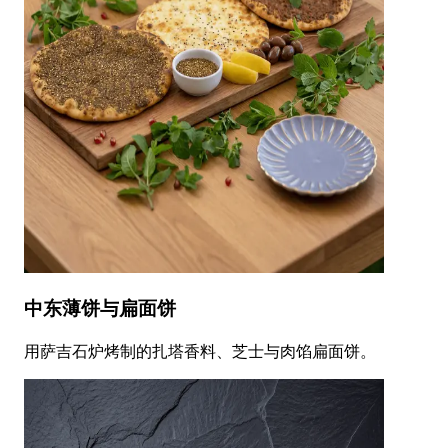
中东薄饼与扁面饼
用萨吉石炉烤制的扎塔香料、芝士与肉馅扁面饼。