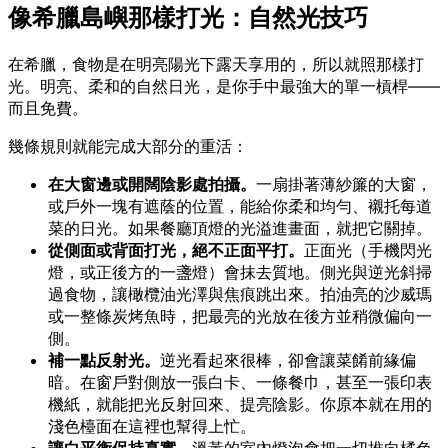
像希臘島嶼那樣打光：自然光技巧
在希臘，食物是在明亮陽光下露天享用的，所以就照那樣打
光。明亮、柔和的自然日光，是你手中最強大的單一槓桿——
而且免費。
幾條規則就能完成大部分的重活：
在大窗邊或開闊陰影處拍攝。
一扇掛著薄紗簾的大窗，
或戶外一塊有遮蔭的位置，能給你柔和均勻、襯托每道
菜的日光。如果餐廳頂燈的光溢進畫面，就把它關掉。
從側面或背面打光，絕不正面平打。
正面光（手機閃光
燈，或正後方的一盞燈）會抹去質地。側光與逆光斜掃
過食物，讓橄欖油光澤與焦痕跳出來。拍油亮的沙威瑪
或一整條炭烤魚時，把最亮的光放在後方並稍微偏向一
側。
補一點反射光。
逆光看起來很棒，卻會讓菜餚前緣偏
暗。在窗戶對側放一張白卡、一條餐巾，甚至一張印表
機紙，就能把光反射回來、提亮陰影。你原本就在用的
淺色檯面在這裡也幫得上忙。