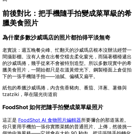
前後對比：把手機隨手拍變成菜單級的希
臘美食照片
為什麼多數沙威瑪店的照片都拍得平淡無奇
老實說：週五晚餐尖峰、忙翻天的沙威瑪店根本沒辦法經營一
間攝影棚。沒有人會在出餐空檔去柔化窗光，而隔著櫃檯遞出
的沙威瑪捲，幾乎從來不會被特別造型。所以多數現實中的希
臘美食照片，一開始都只是在溫黃燈光下、鋼製檯面上倉促拍
下的一張手機隨手拍——油膩、偏橘又扁平。
紙包的希臘沙威瑪捲，內含焦香豬肉、番茄、洋蔥、薯條與
tzatziki，舉在陽光街道前
FoodShot 如何把隨手拍變成菜單級照片
這正是
FoodShot AI 食物照片編輯器
所要彌合的那道落差。
你只要用手機拍一張你實際菜餚的普通照片、上傳，然後挑一
個地中海風格——它就會在大約 90 秒內，把這張隨手拍轉化