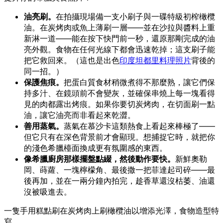
油亮刷。
在拍攝現場備一支小刷子與一碟特級初榨橄欖
油。在炭烤肉或魚上薄刷一層——並在沙拉與醬料上重
新淋一道——能在按下快門前一秒，還原那剛完成的油
亮外觀。食物在任何光線下都會迅速乾掉；這支刷子能
把它救回來。（這也是出色
印度坦都里料理照片
背後的
同一招。）
保護焦痕。
把蛋白質食材稍微煮得不那麼熟，讓它們保
持多汁、在鏡頭前不會變灰，並確保串燒上每一塊看得
見的肉都露出烤痕。如果你要切炭烤肉，在切面刷一點
油，讓它油亮而非看起來乾澀。
善用蒸氣。
蒸氣在慕沙卡這類熱食上看起來棒極了——
但它只有在深色背景前才會顯現。想捕捉它時，就把你
的淺色希臘檯面換成更有氛圍感的東西。
像希臘廚房那樣擺盤點綴，然後動作要快。
新鮮奧勒
岡、蒔蘿、一塊檸檬角、最後撒一把菲達起司碎——最
後再加，並在一兩分鐘內拍完，趁香草還沒枯萎、油還
沒被吸進去。
一隻手用糕點刷在炭烤肉上刷橄欖油以增添光澤，食物造型特
寫