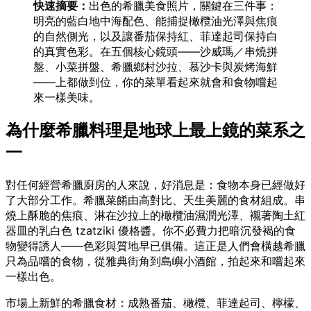
快速摘要：
出色的希臘美食照片，關鍵在三件事：
明亮的藍白地中海配色、能捕捉橄欖油光澤與焦痕
的自然側光，以及讓番茄保持紅、菲達起司保持白
的真實色彩。在五個核心鏡頭——沙威瑪／串燒拼
盤、小菜拼盤、希臘鄉村沙拉、慕沙卡與炭烤海鮮
——上都做到位，你的菜單看起來就會和食物嚐起
來一樣美味。
為什麼希臘料理是地球上最上鏡的菜系之
一
對任何經營希臘廚房的人來說，好消息是：食物本身已經做好
了大部分工作。希臘菜餚由高對比、天生美麗的食材組成。串
燒上酥脆的焦痕、淋在沙拉上的橄欖油濕潤光澤、襯著陶土紅
器皿的乳白色 tzatziki 優格醬。你不必費力把暗沉發褐的食
物變得誘人——色彩與質地早已俱備。這正是人們會橫越希臘
只為品嚐的食物，從雅典街角到島嶼小酒館，拍起來和嚐起來
一樣出色。
市場上新鮮的希臘食材：成熟番茄、橄欖、菲達起司、檸檬、