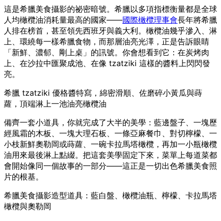
這是希臘美食攝影的祕密暗號。希臘以多項指標衡量都是全球
人均橄欖油消耗量最高的國家——
國際橄欖理事會
長年將希臘
人排在榜首，甚至領先西班牙與義大利。橄欖油幾乎滲入、淋
上、環繞每一樣希臘食物，而那層油亮光澤，正是告訴眼睛
「新鮮、濃郁、剛上桌」的訊號。你會想看到它：在炭烤肉
上、在沙拉中匯聚成池、在像 tzatziki 這樣的醬料上閃閃發
亮。
希臘 tzatziki 優格醬特寫，綿密滑順、佐磨碎小黃瓜與蒔
蘿，頂端淋上一池油亮橄欖油
備齊一套小道具，你就完成了大半的美學：藍邊盤子、一塊歷
經風霜的木板、一塊大理石板、一條亞麻餐巾、對切檸檬、一
小枝新鮮奧勒岡或蒔蘿、一碗卡拉馬塔橄欖，再加一小瓶橄欖
油用來最後淋上點綴。把這套美學固定下來，菜單上每道菜都
會開始像同一個故事的一部分——這正是一切出色希臘美食照
片的根基。
希臘美食攝影造型道具：藍白盤、橄欖油瓶、檸檬、卡拉馬塔
橄欖與奧勒岡