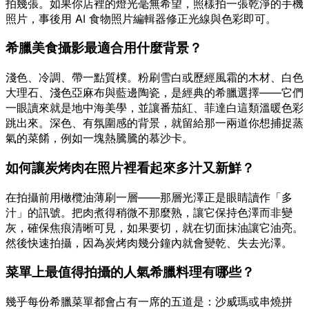
拍幾張。如果你店裡的燈光毫無希望，照樣拍一張乾淨的手機
照片，事後用 AI 食物照片編輯器修正光線與色彩即可。
希臘美食攝影最適合用什麼背景？
淺色、冷調、帶一點質樸。粉刷雪白或歷經風霜的木材、白色
大理石、淺色亞麻布與藍邊陶瓷，是經典的希臘選擇——它們
一眼讀來就是地中海美學，並讓番茄紅、菲達白這類溫暖色彩
跳出來。深色、有氛圍感的背景，就留給那一兩道你想捕捉蒸
氣的菜餚，例如一塊熱騰騰的慕沙卡。
如何讓炭烤肉在照片裡看起來多汁又新鮮？
在拍攝前用橄欖油薄刷一層——那層光澤正是眼睛讀作「多
汁」的訊號。把肉煮得稍微不那麼熟，讓它保持色澤而非變
灰，確保焦痕清晰可見，如果要切，就在切面抹油讓它油亮。
然後快速拍攝，因為炭烤肉幾分鐘內就會變乾、失去光澤。
菜單上最值得拍攝的人氣希臘料理有哪些？
幾乎每份希臘菜單都會占有一席的五道是：沙威瑪或串燒拼