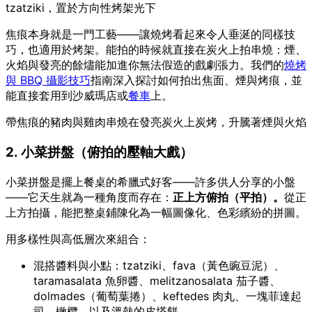
tzatziki，置於方向性烤架光下
焦痕本身就是一門工藝——讓燒烤看起來令人垂涎的同樣技
巧，也適用於烤架。能拍的時候就直接在炭火上拍串燒：煙、
火焰與發亮的餘燼能加進你無法假造的戲劇張力。我們的
燒烤
與 BBQ 攝影技巧
指南深入探討如何拍出焦面、煙與烤痕，並
能直接套用到沙威瑪店或
餐車
上。
帶焦痕的豬肉與雞肉串燒在發亮炭火上炭烤，升騰著煙與火焰
2. 小菜拼盤（俯拍的壓軸大戲）
小菜拼盤是擺上餐桌的希臘式好客——許多供人分享的小盤
——它天生就為一種角度而存在：
正上方俯拍（平拍）。
從正
上方拍攝，能把整桌鋪陳化為一幅圖像化、色彩繽紛的拼圖。
用多樣性與高低層次來組合：
混搭醬料與小點：tzatziki、fava（黃色豌豆泥）、
taramasalata 魚卵醬、melitzanosalata 茄子醬、
dolmades（葡萄葉捲）、keftedes 肉丸、一塊菲達起
司、橄欖，以及溫熱的皮塔餅。