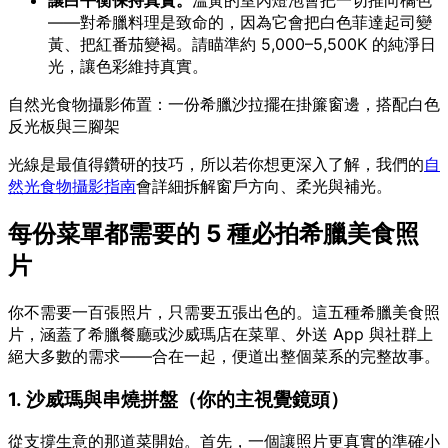
讓白平衡保持真實。
溫黃的室內燈泡會把一切推向橘色
——對希臘料理是致命的，因為它會把白色菲達起司變
黃、把紅番茄變褐。請瞄準約 5,000–5,500K 的純淨日
光，讓色彩維持真實。
自然光食物攝影佈置：一份希臘沙拉擺在掛簾窗邊，搭配白色
反光板與三腳架
光線是最值得鑽研的技巧，所以若你想更深入了解，我們的
自
然光食物攝影指南
會詳細拆解窗戶方向、柔光與補光。
每份菜單都需要的 5 種必拍希臘美食照
片
你不需要一百張照片，只需要五張出色的。這五種希臘美食照
片，涵蓋了希臘餐廳或沙威瑪店在菜單、外送 App 與社群上
絕大多數的需求——合在一起，便道出整個菜系的完整故事。
1. 沙威瑪與串燒拼盤（你的主視覺鏡頭）
從支撐生意的那道菜開始。首先，一個讓照片更真實的準確小