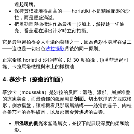
達起司塊。
保持質樸並堆得高高的——horiatiki 不是精緻擺盤的沙
拉，而是豐盛滿溢。
把奧勒岡與橄欖油作為最後一步加上，然後趁一切油
亮、番茄還在滲出汁水時立刻拍攝。
它是最容易拍得令人垂涎的菜餚之一，因為色彩本身就在做工
——這也是一切出色
沙拉攝影
背後的同一原則。
正宗希臘 horiatiki 沙拉特寫，以 30 度拍攝，頂著菲達起司
塊、卡拉馬塔橄欖與淋上的橄欖油
4. 慕沙卡（療癒的剖面）
慕沙卡（moussaka）是沙拉的反面：溫熱、濃郁、層層堆疊
的療癒美食，而最值錢的鏡頭就是
剖面。
切出乾淨的方塊或楔
形，側放擺盤，讓相機看見那層層結構——絲滑的茄子、肉桂
香番茄裡的香料絞肉，以及那層金黃烘烤的白醬。
用
溫暖的側光
來塑造層次，並投下能展現深度的柔和陰
影。