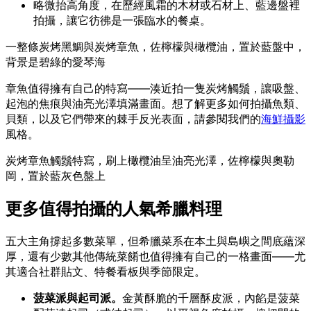
略微抬高角度，在歷經風霜的木材或石材上、藍邊盤裡
拍攝，讓它彷彿是一張臨水的餐桌。
一整條炭烤黑鯛與炭烤章魚，佐檸檬與橄欖油，置於藍盤中，
背景是碧綠的愛琴海
章魚值得擁有自己的特寫——湊近拍一隻炭烤觸鬚，讓吸盤、
起泡的焦痕與油亮光澤填滿畫面。想了解更多如何拍攝魚類、
貝類，以及它們帶來的棘手反光表面，請參閱我們的
海鮮攝影
風格。
炭烤章魚觸鬚特寫，刷上橄欖油呈油亮光澤，佐檸檬與奧勒
岡，置於藍灰色盤上
更多值得拍攝的人氣希臘料理
五大主角撐起多數菜單，但希臘菜系在本土與島嶼之間底蘊深
厚，還有少數其他傳統菜餚也值得擁有自己的一格畫面——尤
其適合社群貼文、特餐看板與季節限定。
菠菜派與起司派。
金黃酥脆的千層酥皮派，內餡是菠菜