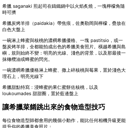
希臘 saganaki 煎起司在鑄鐵鍋中以火焰炙燒，一塊檸檬角隨
時可擠
希臘炭烤羊排（paidakia）帶焦痕，佐奧勒岡與檸檬，疊放在
白色大盤上
一碗淋上蜂蜜與核桃的濃稠希臘優格、一塊 pastitsio，或一
盤炭烤羊排，全都能拍成出色的希臘美食照片。橫越希臘與島
嶼，規則始終不變：明亮的光線、淺色的背景，以及那最後一
抹橄欖油或蜂蜜的閃光。
一碗濃稠希臘優格淋上蜂蜜、撒上碎核桃與莓果，置於淺色大
理石上，明亮光線下
希臘甜點特寫：浸蜂蜜的果仁蜜餅佐核桃，以及
loukoumades 甜甜圈，置於藍邊盤上
讓希臘菜餚跳出來的食物造型技巧
每位食物造型師都會用的幾個小動作，能比任何相機升級更能
提升你的希臘美食照片：