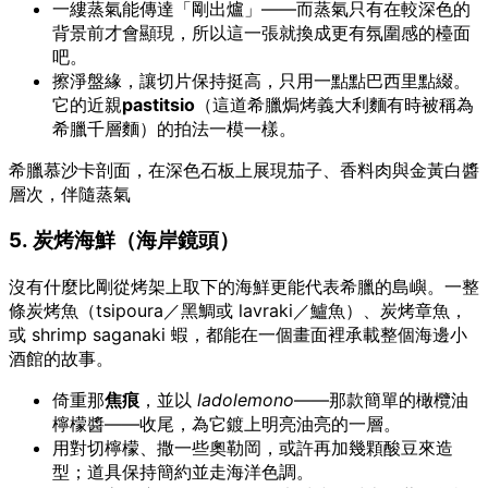
一縷蒸氣能傳達「剛出爐」——而蒸氣只有在較深色的
背景前才會顯現，所以這一張就換成更有氛圍感的檯面
吧。
擦淨盤緣，讓切片保持挺高，只用一點點巴西里點綴。
它的近親
pastitsio
（這道希臘焗烤義大利麵有時被稱為
希臘千層麵）的拍法一模一樣。
希臘慕沙卡剖面，在深色石板上展現茄子、香料肉與金黃白醬
層次，伴隨蒸氣
5. 炭烤海鮮（海岸鏡頭）
沒有什麼比剛從烤架上取下的海鮮更能代表希臘的島嶼。一整
條炭烤魚（tsipoura／黑鯛或 lavraki／鱸魚）、炭烤章魚，
或 shrimp saganaki 蝦，都能在一個畫面裡承載整個海邊小
酒館的故事。
倚重那
焦痕
，並以
ladolemono
——那款簡單的橄欖油
檸檬醬——收尾，為它鍍上明亮油亮的一層。
用對切檸檬、撒一些奧勒岡，或許再加幾顆酸豆來造
型；道具保持簡約並走海洋色調。