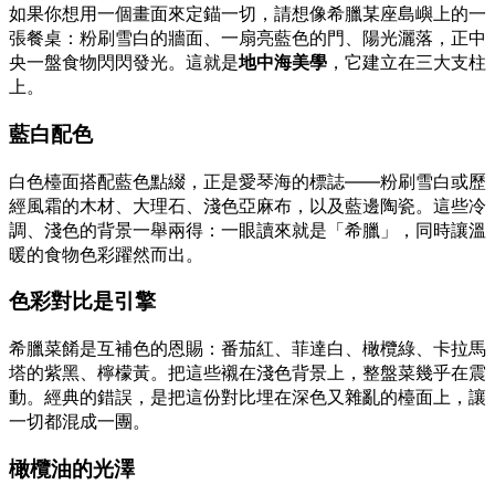
如果你想用一個畫面來定錨一切，請想像希臘某座島嶼上的一
張餐桌：粉刷雪白的牆面、一扇亮藍色的門、陽光灑落，正中
央一盤食物閃閃發光。這就是
地中海美學
，它建立在三大支柱
上。
藍白配色
白色檯面搭配藍色點綴，正是愛琴海的標誌——粉刷雪白或歷
經風霜的木材、大理石、淺色亞麻布，以及藍邊陶瓷。這些冷
調、淺色的背景一舉兩得：一眼讀來就是「希臘」，同時讓溫
暖的食物色彩躍然而出。
色彩對比是引擎
希臘菜餚是互補色的恩賜：番茄紅、菲達白、橄欖綠、卡拉馬
塔的紫黑、檸檬黃。把這些襯在淺色背景上，整盤菜幾乎在震
動。經典的錯誤，是把這份對比埋在深色又雜亂的檯面上，讓
一切都混成一團。
橄欖油的光澤