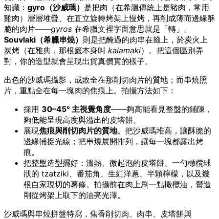
知識：
gyro（沙威瑪）
是把肉（在希臘傳統上是豬肉，常用
雞肉）層層堆疊、在直立旋轉烤架上慢烤，再削成薄而邊緣酥
脆的肉片——
gyros
在希臘文裡字面意思就是「轉」。
Souvlaki（希臘串燒）
則是把醃過的肉串在籤上，於炭火上
炭烤（在雅典，那根籤本身叫
kalamaki
）。把這個區別弄
對，你的造型就會呈現出貨真價實的樣子。
出色的沙威瑪攝影，成敗全在那削切肉片的質地；而串燒照
片，重點全在每一塊肉的焦痕上。拍攝方法如下：
採用
30–45° 主視覺角度
——夠高能看見整盤的鋪陳，
夠低能呈現高度與溢出的皮塔餅。
展現
焦痕與削切肉片的質地
。把沙威瑪堆高，讓酥脆的
邊緣捕捉光線；把串燒展開排列，讓每一塊都露出烤
痕。
把整盤造型擺好：溫熱、微起泡的皮塔餅、一勺橄欖球
狀的 tzatziki、番茄角、生紅洋蔥、半顆檸檬，以及幾
根自家現切的薯條。拍攝前在肉上刷一點橄欖油，營造
剛從烤架上取下的油亮光澤。
沙威瑪與串燒拼盤特寫，焦香削切肉、肉串、皮塔餅與