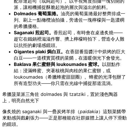
配菲達起司（或純起司）。以平視角度拍攝一塊切開的
派，讓相機捕捉酥脆起泡的層次與溢出的餡料。
Dolmades 葡萄葉捲。
油亮的葡萄葉捲最好整齊排成一
列、刷上一點橄欖油拍攝，旁邊佐一塊檸檬與一匙濃稠
的希臘優格。
Saganaki 煎起司。
香煎起司，有時會在桌邊炙燒——
趁它在鐵鍋裡滋滋作響、擠上檸檬時拍下，營造令人難
以抗拒的劇場感鏡頭。
Gigantes plaki 焗白豆。
在香甜番茄醬汁中烘烤的巨大
白豆——一道樸實質樸的菜餚，在溫暖側光下會發光。
Baklava 果仁蜜餅與 loukoumades 蜜球。
以甜點作
結：浸滿蜂蜜、夾著核桃與肉桂的果仁蜜餅，或
loukoumades（希臘蜂蜜甜甜圈）。蜂蜜的光澤包辦了
所有造型功夫——你只需在光線中捕捉那道流淌。
希臘菠菜派三角佐 dolmades 與 tzatziki，置於淺色陶器
上，明亮自然光下
像炙燒的 saganaki 與一疊炭烤羊排（
paidakia
）這類菜餚帶
來動感與戲劇張力——正是那種能在社群媒體上讓人停下滑動
的鏡頭。