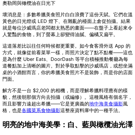
奧勒岡與橄欖油在日光下
壞消息是：多數希臘美食照片白白浪費了這份天賦。它們在溫
黃色的日光燈或 LED 燈下、在雜亂的檯面上倉促拍攝。結果
就是每位沙威瑪店老闆都太熟悉的畫面——在盤子上看起來令
人驚豔的食物，到了螢幕上卻變得油膩、偏橘又扁平。
這道落差比以往任何時候都更重要。如今食客滑外送 App 的
方式，就像從前看菜單一樣，而照片決定了點不點餐——這也
是為什麼 Uber Eats、DoorDash 等平台積極推動餐廳為每
道餐點加上清晰的圖片。對於爭取點擊的沙威瑪店，或想坐滿
桌的小酒館而言，你的希臘美食照片不是裝飾，而是你的店面
門面。
解方不是一台 $2,000 的相機，而是理解希臘料理應有的樣
貌，然後朝那個方向去拍攝（或編修）。這種風格有個名字，
而且影響力遠超出希臘——它是更廣義的
地中海美食攝影
風
格，也是
各國菜系食物攝影
這整座資料庫中的一種手法。
明亮的地中海美學：白、藍與橄欖油光澤