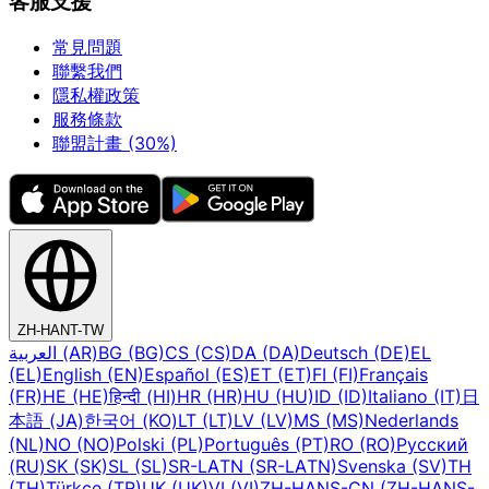
客服支援
常見問題
聯繫我們
隱私權政策
服務條款
聯盟計畫 (30%)
ZH-HANT-TW
العربية (AR)
BG (BG)
CS (CS)
DA (DA)
Deutsch (DE)
EL
(EL)
English (EN)
Español (ES)
ET (ET)
FI (FI)
Français
(FR)
HE (HE)
हिन्दी (HI)
HR (HR)
HU (HU)
ID (ID)
Italiano (IT)
日
本語 (JA)
한국어 (KO)
LT (LT)
LV (LV)
MS (MS)
Nederlands
(NL)
NO (NO)
Polski (PL)
Português (PT)
RO (RO)
Русский
(RU)
SK (SK)
SL (SL)
SR-LATN (SR-LATN)
Svenska (SV)
TH
(TH)
Türkçe (TR)
UK (UK)
VI (VI)
ZH-HANS-CN (ZH-HANS-