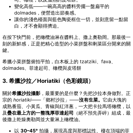
變化高低——一碗高高的醬料旁擺一盤扁平的
dolmades，便營造出節奏感。
讓你的淺色檯面與藍色陶瓷框住一切，並刻意留一點留
白，才不會顯得擠迫。
在按下快門前，把橄欖油淋在醬料上、撒上奧勒岡。那最後一
刻的新鮮感，正是把精心造型的小菜拼盤和剩菜區分開來的關
鍵。
希臘小菜拼盤俯拍平拍，白木板上的 tzatziki、fava、
dolmades、菲達起司、橄欖與皮塔餅
3. 希臘沙拉／Horiatiki（色彩鏡頭）
關於
希臘沙拉攝影
，最重要的是什麼？先把沙拉本身做對。正
宗的
horiatiki
——「鄉村沙拉」——
沒有生菜。
它由大塊的
成熟番茄、小黃瓜、青椒與紅洋蔥，一大把卡拉馬塔橄欖，以
及
疊在最上方的一整塊厚菲達起司
（絕不預先弄碎）組成，最
後撒上乾燥奧勒岡並大量淋上橄欖油。
以
30–45°
拍攝，展現高度與那標誌性、棲在頂端的菲