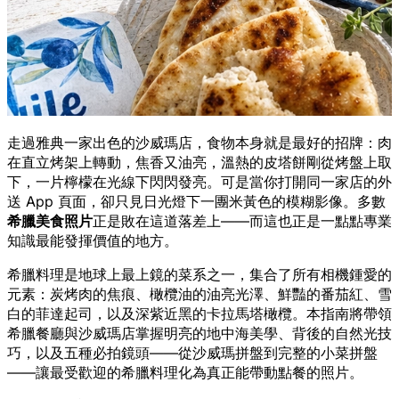
走過雅典一家出色的沙威瑪店，食物本身就是最好的招牌：肉
在直立烤架上轉動，焦香又油亮，溫熱的皮塔餅剛從烤盤上取
下，一片檸檬在光線下閃閃發亮。可是當你打開同一家店的外
送 App 頁面，卻只見日光燈下一團米黃色的模糊影像。多數
希臘美食照片
正是敗在這道落差上——而這也正是一點點專業
知識最能發揮價值的地方。
希臘料理是地球上最上鏡的菜系之一，集合了所有相機鍾愛的
元素：炭烤肉的焦痕、橄欖油的油亮光澤、鮮豔的番茄紅、雪
白的菲達起司，以及深紫近黑的卡拉馬塔橄欖。本指南將帶領
希臘餐廳與沙威瑪店掌握明亮的地中海美學、背後的自然光技
巧，以及五種必拍鏡頭——從沙威瑪拼盤到完整的小菜拼盤
——讓最受歡迎的希臘料理化為真正能帶動點餐的照片。