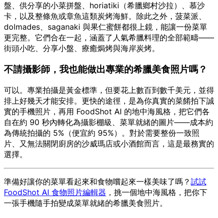
盤、供分享的小菜拼盤、horiatiki（希臘鄉村沙拉）、慕沙
卡，以及整條魚或章魚這類炭烤海鮮。除此之外，菠菜派、
dolmades、saganaki 與果仁蜜餅都很上鏡，能讓一份菜單
更完整。它們合在一起，涵蓋了人氣希臘料理的全部範疇——
街頭小吃、分享小盤、療癒焗烤與海岸炭烤。
不請攝影師，我也能做出專業的希臘美食照片嗎？
可以。專業拍攝是黃金標準，但要花上數百到數千美元，並得
排上好幾天才能安排。更快的途徑，是為你真實的菜餚拍下誠
實的手機照片，再用 FoodShot AI 的地中海風格，把它們各
自在約 90 秒內轉化為攝影棚級、菜單就緒的圖片——成本約
為傳統拍攝的 5%（便宜約 95%）。對於需要整份一致照
片、又無法關閉廚房的沙威瑪店或小酒館而言，這是最務實的
選擇。
準備好讓你的菜單看起來和食物嚐起來一樣美味了嗎？
試試
FoodShot AI 食物照片編輯器
，挑一個地中海風格，把你下
一張手機隨手拍變成菜單就緒的希臘美食照片。