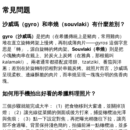
常見問題
沙威瑪（gyro）和串燒（souvlaki）有什麼差別？
gyro（沙威瑪）
是把肉（在希臘傳統上是豬肉，常用雞肉）
堆在直立旋轉烤架上慢烤，再削成薄肉片——
gyros
這個字意
思是「轉」，源自旋轉的烤肉架。
Souvlaki（串燒）
則是把
小塊醃肉串在籤上、於炭火上炭烤（在雅典，那根籤叫
kalamaki
）。兩者通常都搭配皮塔餅、tzatziki、番茄與洋
蔥；差別在於旋轉削切相對於串籤炭烤。就照片而言，沙威瑪
呈現柔軟、邊緣酥脆的肉片，而串燒呈現一塊塊分明的焦香肉
塊。
如何用手機拍出好看的希臘料理照片？
三個步驟就能完成大半：（1）把食物移到大窗邊，並關掉頂
燈；（2）讓光線從菜餚的側面或後方打來，捕捉橄欖油光澤
與焦痕；（3）點一下設定對焦，再把曝光稍微往下拉，讓亮
部不會過曝。背景保持淺色簡約，拍攝前淋一點橄欖油，並多