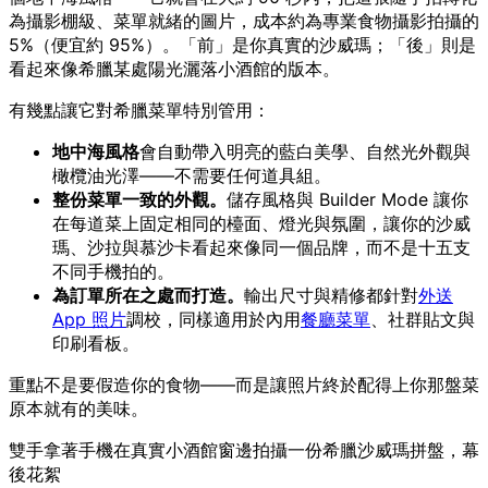
為攝影棚級、菜單就緒的圖片，成本約為專業食物攝影拍攝的
5%（便宜約 95%）。「前」是你真實的沙威瑪；「後」則是
看起來像希臘某處陽光灑落小酒館的版本。
有幾點讓它對希臘菜單特別管用：
地中海風格
會自動帶入明亮的藍白美學、自然光外觀與
橄欖油光澤——不需要任何道具組。
整份菜單一致的外觀。
儲存風格與 Builder Mode 讓你
在每道菜上固定相同的檯面、燈光與氛圍，讓你的沙威
瑪、沙拉與慕沙卡看起來像同一個品牌，而不是十五支
不同手機拍的。
為訂單所在之處而打造。
輸出尺寸與精修都針對
外送
App 照片
調校，同樣適用於內用
餐廳菜單
、社群貼文與
印刷看板。
重點不是要假造你的食物——而是讓照片終於配得上你那盤菜
原本就有的美味。
雙手拿著手機在真實小酒館窗邊拍攝一份希臘沙威瑪拼盤，幕
後花絮