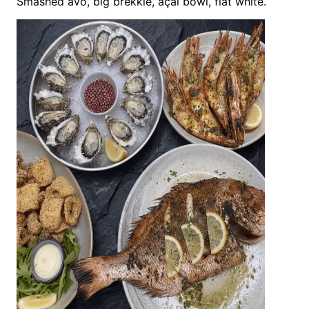
Smashed avo, big brekkie, açaí bowl, flat white.