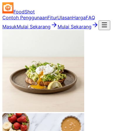
FoodShot
Contoh Penggunaan
Fitur
Ulasan
Harga
FAQ
Masuk
Mulai Sekarang
Mulai Sekarang