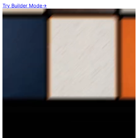
Try Builder Mode
→