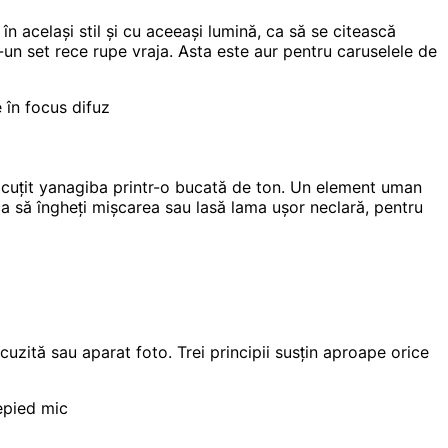
 același stil și cu aceeași lumină, ca să se citească
-un set rece rupe vraja. Asta este aur pentru caruselele de
 în focus difuz
 cuțit yanagiba printr-o bucată de ton. Un element uman
ca să îngheți mișcarea sau lasă lama ușor neclară, pentru
uzită sau aparat foto. Trei principii susțin aproape orice
repied mic