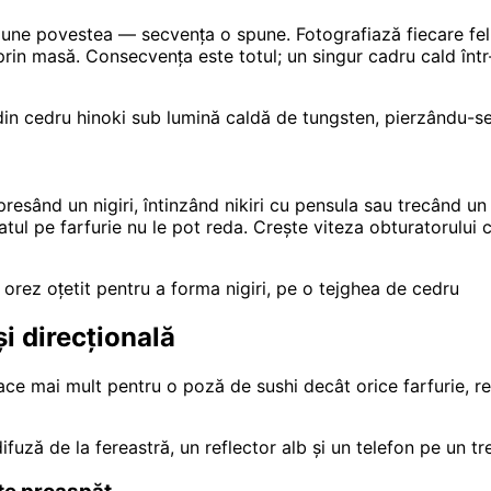
une povestea — secvența o spune. Fotografiază fiecare fel în
prin masă. Consecvența este totul; un singur cadru cald într
 din cedru hinoki sub lumină caldă de tungsten, pierzându-se
sând un nigiri, întinzând nikiri cu pensula sau trecând un
tul pe farfurie nu le pot reda. Crește viteza obturatorului 
orez oțetit pentru a forma nigiri, pe o tejghea de cedru
și direcțională
ace mai mult pentru o poză de sushi decât orice farfurie, rec
fuză de la fereastră, un reflector alb și un telefon pe un t