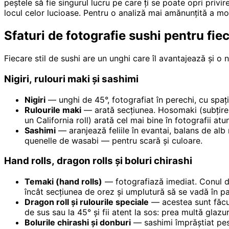
peștele să fie singurul lucru pe care ți se poate opri privi
locul celor lucioase. Pentru o analiză mai amănunțită a modi
Sfaturi de fotografie sushi pentru fiec
Fiecare stil de sushi are un unghi care îl avantajează și o n
Nigiri, rulouri maki și sashimi
Nigiri
— unghi de 45°, fotografiat în perechi, cu spațiu
Rulourile maki
— arată secțiunea. Hosomaki (subțire, 
un California roll) arată cel mai bine în fotografii atu
Sashimi
— aranjează feliile în evantai, balans de alb
quenelle de wasabi — pentru scară și culoare.
Hand rolls, dragon rolls și boluri chirashi
Temaki (hand rolls)
— fotografiază imediat. Conul de
încât secțiunea de orez și umplutură să se vadă în p
Dragon roll și rulourile speciale
— acestea sunt făcut
de sus sau la 45° și fii atent la sos: prea multă glazu
Bolurile chirashi și donburi
— sashimi împrăștiat pes