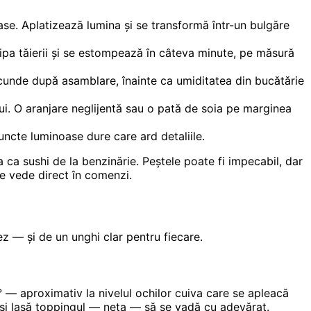
se. Aplatizează lumina și se transformă într-un bulgăre
ipa tăierii și se estompează în câteva minute, pe măsură
ecunde după asamblare, înainte ca umiditatea din bucătărie
ului. O aranjare neglijentă sau o pată de soia pe marginea
puncte luminoase dure care ard detaliile.
ca sushi de la benzinărie. Peștele poate fi impecabil, dar
se vede direct în comenzi.
z — și de un unghi clar pentru fiecare.
° — aproximativ la nivelul ochilor cuiva care se apleacă
 și lasă toppingul — neta — să se vadă cu adevărat.