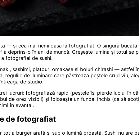
 — și cea mai nemiloasă la fotografiat. O singură bucată d
chef a deprins-o în ani de muncă. Greșește lumina și totul se
a fotografiei de sushi.
aki, sashimi, platouri omakase și boluri chirashi — astfel î
a, regulile de iluminare care păstrează peștele crud viu, aleg
 întreagă de studio.
ei lucruri: fotografiază rapid (peștele își pierde luciul în c
l de orez vizibil) și folosește un fundal închis (ca să scoți 
himi în evantai.
e de fotografiat
 tot a burger arată și sub o lumină proastă. Sushi nu are pa