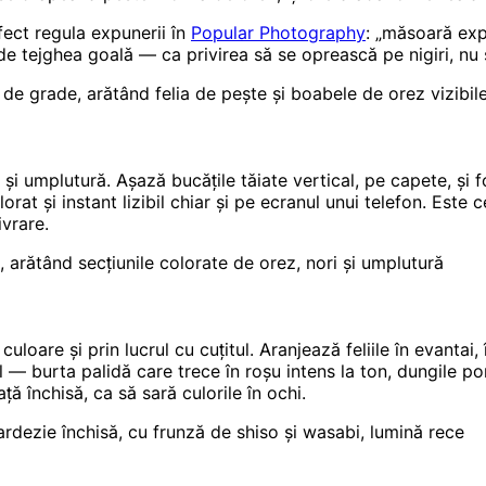
fect regula expunerii în
Popular Photography
: „măsoară exp
u de tejghea goală — ca privirea să se oprească pe nigiri, nu
e grade, arătând felia de pește și boabele de orez vizibile,
i și umplutură. Așază bucățile tăiate vertical, pe capete, ș
orat și instant lizibil chiar și pe ecranul unui telefon. Este
ivrare.
, arătând secțiunile colorate de orez, nori și umplutură
loare și prin lucrul cu cuțitul. Aranjează feliile în evantai,
— burta palidă care trece în roșu intens la ton, dungile por
ă închisă, ca să sară culorile în ochi.
ardezie închisă, cu frunză de shiso și wasabi, lumină rece