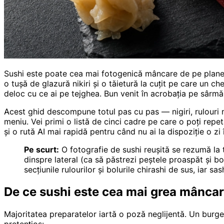
Sushi este poate cea mai fotogenică mâncare de pe planetă
o tușă de glazură nikiri și o tăietură la cuțit pe care un 
deloc cu ce ai pe tejghea. Bun venit în acrobația pe sârmă 
Acest ghid descompune totul pas cu pas — nigiri, rulouri m
meniu. Vei primi o listă de cinci cadre pe care o poți repet
și o rută AI mai rapidă pentru când nu ai la dispoziție o zi
Pe scurt:
O fotografie de sushi reușită se rezumă la tr
dinspre lateral (ca să păstrezi peștele proaspăt și bobu
secțiunile rulourilor și bolurile chirashi de sus, iar sas
De ce sushi este cea mai grea mâncar
Majoritatea preparatelor iartă o poză neglijentă. Un burger