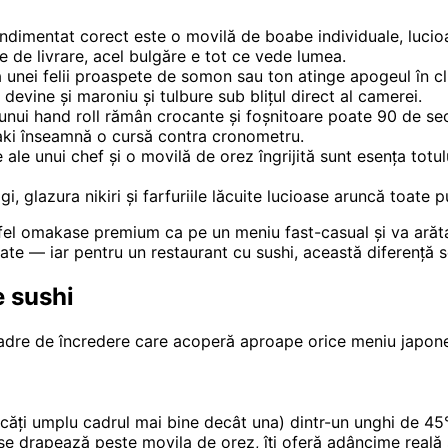
dimentat corect este o movilă de boabe individuale, lucioa
e de livrare, acel bulgăre e tot ce vede lumea.
unei felii proaspete de somon sau ton atinge apogeul în cl
evine și maroniu și tulbure sub blițul direct al camerei.
 unui hand roll rămân crocante și foșnitoare poate 90 de s
aki înseamnă o cursă contra cronometru.
e ale unui chef și o movilă de orez îngrijită sunt esența tot
i, glazura nikiri și farfuriile lăcuite lucioase aruncă toate 
fel omakase premium ca pe un meniu fast-casual și va arăta 
tate — iar pentru un restaurant cu sushi, această diferență 
e sushi
cadre de încredere care acoperă aproape orice meniu japone
bucăți umplu cadrul mai bine decât una) dintr-un unghi de 45
 se drapează peste movila de orez, îți oferă adâncime reală