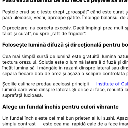
Păstrează balansul de alb rece ca peștele să ar
Peștele crud se citește drept „proaspăt” când este curat 
pară uleioase, vechi, aproape gătite. Împinge balansul de a
O precizare: nu corecta excesiv. Dacă împingi prea mult sp
tăiat și curat”, nu spre „raft de frigider”.
Folosește lumină difuză și direcțională pentru bo
Cea mai simplă sursă de lumină este gratuită: lumina natur
textura orezului. Soluția este o lumină laterală difuză și 
încât lumina să-l mângâie în razant dinspre lateral sau din
separă fiecare bob de orez și așază o sclipire controlată 
Școlile culinare predau aceleași principii —
Institute of C
lumină care vine dinspre lateral. Și orice ai face, renunță
suprafață lucioasă.
Alege un fundal închis pentru culori vibrante
Un fundal închis este cel mai bun prieten al lui sushi. Așaz
simplu contrast — este cea mai rapidă cale de a face imagin