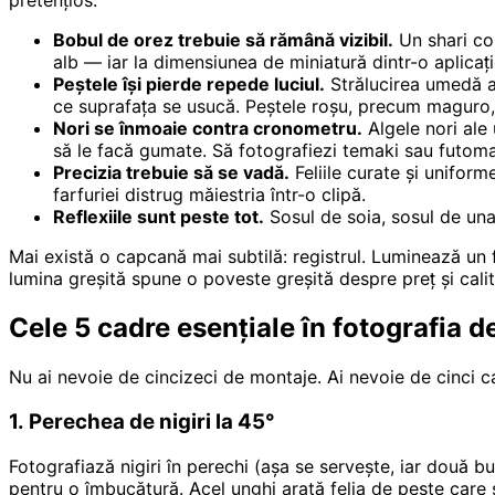
pretențios:
Bobul de orez trebuie să rămână vizibil.
Un shari con
alb — iar la dimensiunea de miniatură dintr-o aplicați
Peștele își pierde repede luciul.
Strălucirea umedă a 
ce suprafața se usucă. Peștele roșu, precum maguro, d
Nori se înmoaie contra cronometru.
Algele nori ale
să le facă gumate. Să fotografiezi temaki sau futom
Precizia trebuie să se vadă.
Feliile curate și uniform
farfuriei distrug măiestria într-o clipă.
Reflexiile sunt peste tot.
Sosul de soia, sosul de unag
Mai există o capcană mai subtilă: registrul. Luminează un 
lumina greșită spune o poveste greșită despre preț și cali
Cele 5 cadre esențiale în fotografia d
Nu ai nevoie de cincizeci de montaje. Ai nevoie de cinci 
1. Perechea de nigiri la 45°
Fotografiază nigiri în perechi (așa se servește, iar două 
pentru o îmbucătură. Acel unghi arată felia de pește care