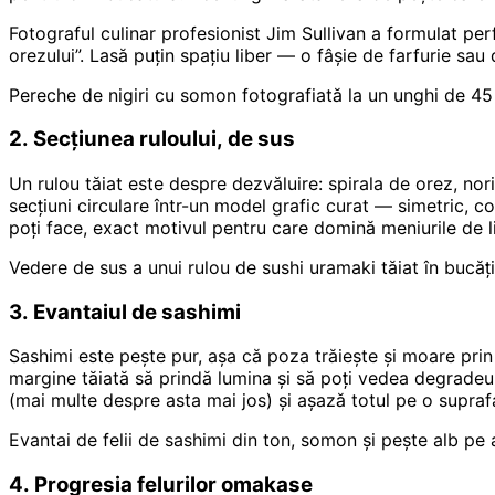
Fotograful culinar profesionist Jim Sullivan a formulat per
orezului”. Lasă puțin spațiu liber — o fâșie de farfurie sa
Pereche de nigiri cu somon fotografiată la un unghi de 45 d
2. Secțiunea ruloului, de sus
Un rulou tăiat este despre dezvăluire: spirala de orez, nor
secțiuni circulare într-un model grafic curat — simetric, col
poți face, exact motivul pentru care domină meniurile de l
Vedere de sus a unui rulou de sushi uramaki tăiat în bucăți
3. Evantaiul de sashimi
Sashimi este pește pur, așa că poza trăiește și moare prin cu
margine tăiată să prindă lumina și să poți vedea degradeul 
(mai multe despre asta mai jos) și așază totul pe o suprafaț
Evantai de felii de sashimi din ton, somon și pește alb pe 
4. Progresia felurilor omakase