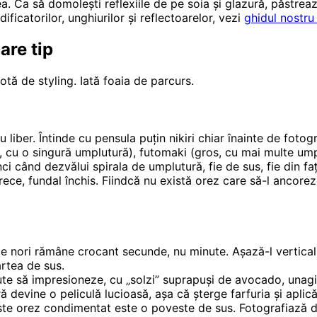
rea. Ca să domolești reflexiile de pe soia și glazură, păstrea
ficatorilor, unghiurilor și reflectoarelor, vezi
ghidul nostru
are tip
otă de styling. Iată foaia de parcurs.
 liber. Întinde cu pensula puțin nikiri chiar înainte de foto
cu o singură umplutură), futomaki (gros, cu mai multe umplu
nci când dezvălui spirala de umplutură, fie de sus, fie din față
 rece, fundal închis. Fiindcă nu există orez care să-l ancore
 nori rămâne crocant secunde, nu minute. Așază-l vertical î
artea de sus.
e să impresioneze, cu „solzi” suprapuși de avocado, unagi,
ră devine o peliculă lucioasă, așa că șterge farfuria și apli
te orez condimentat este o poveste de sus. Fotografiază dr