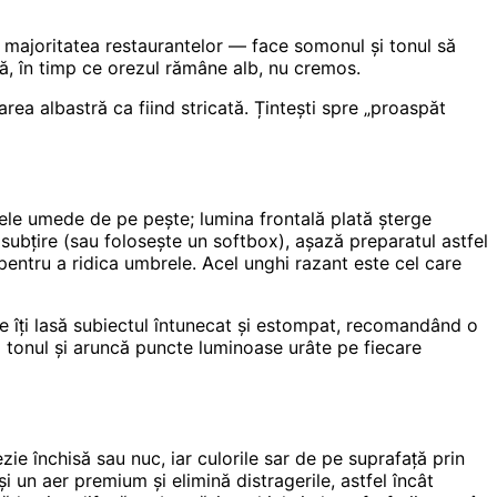
 majoritatea restaurantelor — face somonul și tonul să
ță, în timp ce orezul rămâne alb, nu cremos.
ea albastră ca fiind stricată. Țintești spre „proaspăt
xele umede de pe pește; lumina frontală plată șterge
 subțire (sau folosește un softbox), așază preparatul astfel
pentru a ridica umbrele. Acel unghi razant este cel care
e îți lasă subiectul întunecat și estompat, recomandând o
ză tonul și aruncă puncte luminoase urâte pe fiecare
zie închisă sau nuc, iar culorile sar de pe suprafață prin
 un aer premium și elimină distragerile, astfel încât