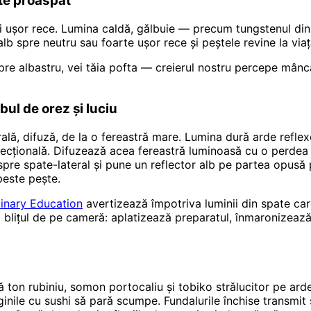
ate proaspăt
și ușor rece. Lumina caldă, gălbuie — precum tungstenul din
lb spre neutru sau foarte ușor rece și peștele revine la via
re albastru, vei tăia pofta — creierul nostru percepe mâncar
bul de orez și luciu
ală, difuză, de la o fereastră mare. Lumina dură arde refle
direcțională. Difuzează acea fereastră luminoasă cu o perdea
spre spate-lateral și pune un reflector alb pe partea opusă 
peste pește.
ulinary Education
avertizează împotriva luminii din spate car
 la blițul de pe cameră: aplatizează preparatul, înmaronizea
ă ton rubiniu, somon portocaliu și tobiko strălucitor pe arde
ile cu sushi să pară scumpe. Fundalurile închise transmit și