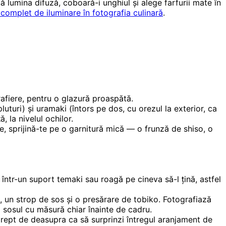
ză lumina difuză, coboară-i unghiul și alege farfurii mate în
 complet de iluminare în fotografia culinară
.
grafiere, pentru o glazură proaspătă.
turi) și uramaki (întors pe dos, cu orezul la exterior, ca
, la nivelul ochilor.
ze, sprijină-te pe o garnitură mică — o frunză de shiso, o
ntr-un suport temaki sau roagă pe cineva să-l țină, astfel
 un strop de sos și o presărare de tobiko. Fotografiază
că sosul cu măsură chiar înainte de cadru.
ept de deasupra ca să surprinzi întregul aranjament de