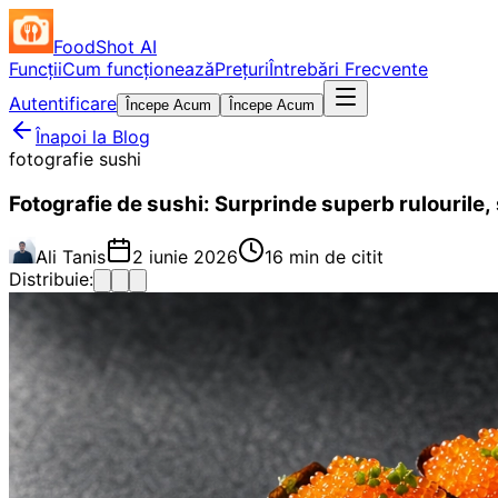
FoodShot AI
Funcții
Cum funcționează
Prețuri
Întrebări Frecvente
Autentificare
Începe Acum
Începe Acum
Înapoi la Blog
fotografie sushi
Fotografie de sushi: Surprinde superb rulourile, 
Ali Tanis
2 iunie 2026
16 min de citit
Distribuie: