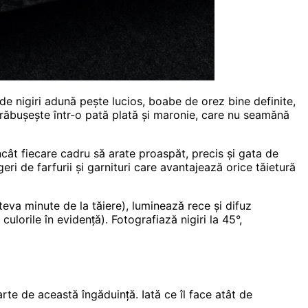
e nigiri adună pește lucios, boabe de orez bine definite,
 prăbușește într-o pată plată și maronie, care nu seamănă
ncât fiecare cadru să arate proaspăt, precis și gata de
eri de farfurii și garnituri care avantajează orice tăietură
âteva minute de la tăiere), luminează rece și difuz
culorile în evidență). Fotografiază nigiri la 45°,
rte de această îngăduință. Iată ce îl face atât de