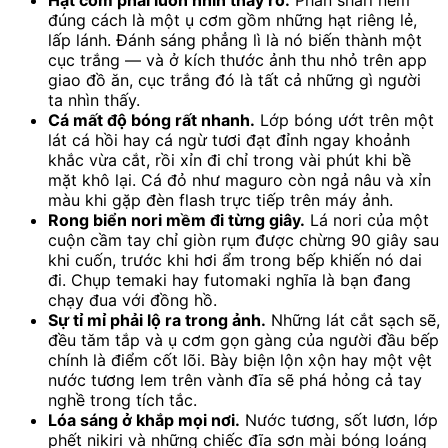
Hạt cơm phải luôn nhìn thấy rõ.
Phần shari nêm
đúng cách là một ụ cơm gồm những hạt riêng lẻ,
lấp lánh. Đánh sáng phẳng lì là nó biến thành một
cục trắng — và ở kích thước ảnh thu nhỏ trên app
giao đồ ăn, cục trắng đó là tất cả những gì người
ta nhìn thấy.
Cá mất độ bóng rất nhanh.
Lớp bóng ướt trên một
lát cá hồi hay cá ngừ tươi đạt đỉnh ngay khoảnh
khắc vừa cắt, rồi xỉn đi chỉ trong vài phút khi bề
mặt khô lại. Cá đỏ như maguro còn ngả nâu và xỉn
màu khi gặp đèn flash trực tiếp trên máy ảnh.
Rong biển nori mềm đi từng giây.
Lá nori của một
cuộn cầm tay chỉ giòn rụm được chừng 90 giây sau
khi cuốn, trước khi hơi ẩm trong bếp khiến nó dai
đi. Chụp temaki hay futomaki nghĩa là bạn đang
chạy đua với đồng hồ.
Sự tỉ mỉ phải lộ ra trong ảnh.
Những lát cắt sạch sẽ,
đều tăm tắp và ụ cơm gọn gàng của người đầu bếp
chính là điểm cốt lõi. Bày biện lộn xộn hay một vệt
nước tương lem trên vành đĩa sẽ phá hỏng cả tay
nghề trong tích tắc.
Lóa sáng ở khắp mọi nơi.
Nước tương, sốt lươn, lớp
phết nikiri và những chiếc đĩa sơn mài bóng loáng