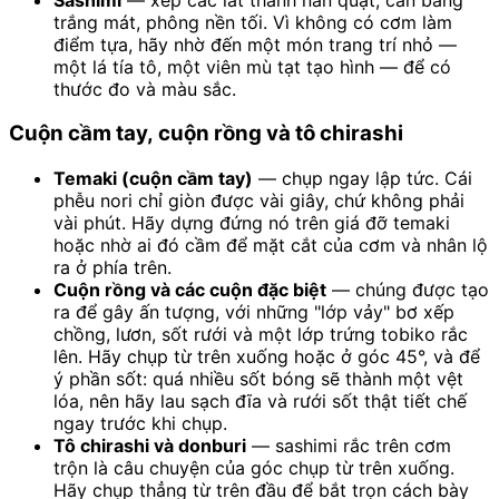
trắng mát, phông nền tối. Vì không có cơm làm
điểm tựa, hãy nhờ đến một món trang trí nhỏ —
một lá tía tô, một viên mù tạt tạo hình — để có
thước đo và màu sắc.
Cuộn cầm tay, cuộn rồng và tô chirashi
Temaki (cuộn cầm tay)
— chụp ngay lập tức. Cái
phễu nori chỉ giòn được vài giây, chứ không phải
vài phút. Hãy dựng đứng nó trên giá đỡ temaki
hoặc nhờ ai đó cầm để mặt cắt của cơm và nhân lộ
ra ở phía trên.
Cuộn rồng và các cuộn đặc biệt
— chúng được tạo
ra để gây ấn tượng, với những "lớp vảy" bơ xếp
chồng, lươn, sốt rưới và một lớp trứng tobiko rắc
lên. Hãy chụp từ trên xuống hoặc ở góc 45°, và để
ý phần sốt: quá nhiều sốt bóng sẽ thành một vệt
lóa, nên hãy lau sạch đĩa và rưới sốt thật tiết chế
ngay trước khi chụp.
Tô chirashi và donburi
— sashimi rắc trên cơm
trộn là câu chuyện của góc chụp từ trên xuống.
Hãy chụp thẳng từ trên đầu để bắt trọn cách bày