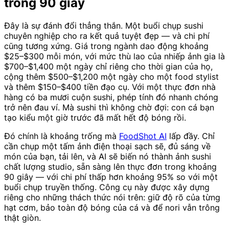
trong 90 giây
Đây là sự đánh đổi thẳng thắn. Một buổi chụp sushi
chuyên nghiệp cho ra kết quả tuyệt đẹp — và chi phí
cũng tương xứng. Giá trong ngành dao động khoảng
$25–$300 mỗi món, với mức thù lao của nhiếp ảnh gia là
$700–$1,400 một ngày chỉ riêng cho thời gian của họ,
cộng thêm $500–$1,200 một ngày cho một food stylist
và thêm $150–$400 tiền đạo cụ. Với một thực đơn nhà
hàng có ba mươi cuộn sushi, phép tính đó nhanh chóng
trở nên đau ví. Mà sushi thì không chờ đợi: con cá bạn
tạo kiểu một giờ trước đã mất hết độ bóng rồi.
Đó chính là khoảng trống mà
FoodShot AI
lấp đầy. Chỉ
cần chụp một tấm ảnh điện thoại sạch sẽ, đủ sáng về
món của bạn, tải lên, và AI sẽ biến nó thành ảnh sushi
chất lượng studio, sẵn sàng lên thực đơn trong khoảng
90 giây — với chi phí thấp hơn khoảng 95% so với một
buổi chụp truyền thống. Công cụ này được xây dựng
riêng cho những thách thức nói trên: giữ độ rõ của từng
hạt cơm, bảo toàn độ bóng của cá và để nori vẫn trông
thật giòn.