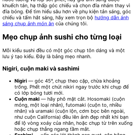
khuếch tán, hạ thấp góc chiếu và chọn đĩa nhám thay vì
đĩa bóng. Để tìm hiểu sâu hơn về phụ kiện tản sáng, góc
chiếu và tấm hắt sáng, hãy xem trọn bộ
hướng dẫn ánh
sáng chụp ảnh món ăn
của chúng tôi.
Mẹo chụp ảnh sushi cho từng loại
Mỗi kiểu sushi đều có một góc chụp tôn dáng và một
lưu ý tạo kiểu. Đây là bảng mẹo nhanh.
Nigiri, cuộn maki và sashimi
Nigiri
— góc 45°, chụp theo cặp, chừa khoảng
trống. Phết một chút nikiri ngay trước khi chụp để
có lớp bóng tươi mới.
Cuộn maki
— hãy phô mặt cắt. Hosomaki (cuộn
mỏng, một loại nhân), futomaki (cuộn to, nhiều
nhân) và uramaki (cuộn lộn, cơm bọc bên ngoài,
như cuộn California) đều lên ảnh đẹp nhất khi bạn
để lộ vòng xoáy của nhân, hoặc chụp từ trên xuống
hoặc chụp thẳng ngang tầm mắt.
Sashimi
— xếp các lát thành nan quạt, cân bằng