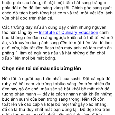
hoặc phía sau hông, rồi đặt một tấm hắt sáng trắng ở
phía đối diện để làm sáng vùng tối. Chính góc sáng quét
chéo đó tách bạch từng hạt cơm và trải một vệt lấp lánh
vừa phải dọc trên thân cá.
Các trường dạy nấu ăn cũng dạy chính những nguyên
tắc nền tảng ấy —
Institute of Culinary Education
cảnh
báo không nên đánh sáng ngược khiến chủ thể tối và mờ
ảo, và khuyên dùng ánh sáng đến từ một bên. Và dù làm
gì đi nữa, hãy tắt đèn flash trên máy ảnh: nó làm món ăn
phẳng lì, làm cá ngừ ngả nâu và hắt những điểm chói
xấu xí lên mọi bề mặt bóng.
Chọn nền tối để màu sắc bừng lên
Nền tối là người bạn thân nhất của sushi. Đặt cá ngừ đỏ
ruby, cá hồi cam và trứng tobiko sáng lên trên phiến đá
đen hay gỗ óc chó, màu sắc sẽ bật khỏi bề mặt nhờ độ
tương phản mạnh — đây là cách nhanh nhất khiến những
bức ảnh sushi của bạn trông sang trọng. Nền tối còn
toát lên vẻ cao cấp và loại bỏ mọi thứ gây xao nhãng,
để cá là thứ duy nhất mắt bạn dừng lại. Để dẹp lóa trên
nước tương và lớp sốt phết, hãy giữ ánh sáng được