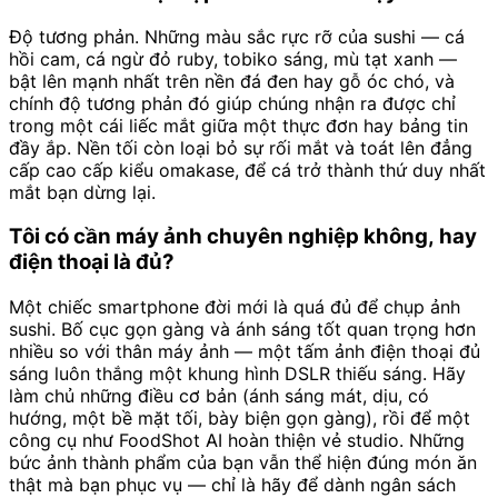
Độ tương phản. Những màu sắc rực rỡ của sushi — cá
hồi cam, cá ngừ đỏ ruby, tobiko sáng, mù tạt xanh —
bật lên mạnh nhất trên nền đá đen hay gỗ óc chó, và
chính độ tương phản đó giúp chúng nhận ra được chỉ
trong một cái liếc mắt giữa một thực đơn hay bảng tin
đầy ắp. Nền tối còn loại bỏ sự rối mắt và toát lên đẳng
cấp cao cấp kiểu omakase, để cá trở thành thứ duy nhất
mắt bạn dừng lại.
Tôi có cần máy ảnh chuyên nghiệp không, hay
điện thoại là đủ?
Một chiếc smartphone đời mới là quá đủ để chụp ảnh
sushi. Bố cục gọn gàng và ánh sáng tốt quan trọng hơn
nhiều so với thân máy ảnh — một tấm ảnh điện thoại đủ
sáng luôn thắng một khung hình DSLR thiếu sáng. Hãy
làm chủ những điều cơ bản (ánh sáng mát, dịu, có
hướng, một bề mặt tối, bày biện gọn gàng), rồi để một
công cụ như FoodShot AI hoàn thiện vẻ studio. Những
bức ảnh thành phẩm của bạn vẫn thể hiện đúng món ăn
thật mà bạn phục vụ — chỉ là hãy để dành ngân sách