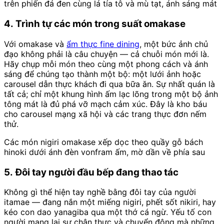
trên phiến đá đen cùng lá tía tô và mù tạt, ánh sáng mát
4. Trình tự các món trong suất omakase
Với omakase và
ẩm thực fine dining
, một bức ảnh chủ
đạo không phải là câu chuyện — cả chuỗi món mới là.
Hãy chụp mỗi món theo cùng một phong cách và ánh
sáng để chúng tạo thành một bộ: một lưới ảnh hoặc
carousel dẫn thực khách đi qua bữa ăn. Sự nhất quán là
tất cả; chỉ một khung hình ấm lạc lõng trong một bộ ảnh
tông mát là đủ phá vỡ mạch cảm xúc. Đây là kho báu
cho carousel mạng xã hội và các trang thực đơn nếm
thử.
Các món nigiri omakase xếp dọc theo quầy gỗ bách
hinoki dưới ánh đèn vonfram ấm, mờ dần về phía sau
5. Đôi tay người đầu bếp đang thao tác
Không gì thể hiện tay nghề bằng đôi tay của người
itamae — đang nắn một miếng nigiri, phết sốt nikiri, hay
kéo con dao yanagiba qua một thớ cá ngừ. Yếu tố con
người mang lại sự chân thực và chuyển động mà những