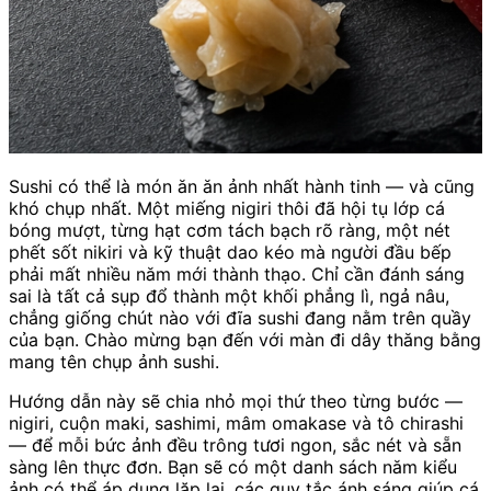
Sushi có thể là món ăn ăn ảnh nhất hành tinh — và cũng
khó chụp nhất. Một miếng nigiri thôi đã hội tụ lớp cá
bóng mượt, từng hạt cơm tách bạch rõ ràng, một nét
phết sốt nikiri và kỹ thuật dao kéo mà người đầu bếp
phải mất nhiều năm mới thành thạo. Chỉ cần đánh sáng
sai là tất cả sụp đổ thành một khối phẳng lì, ngả nâu,
chẳng giống chút nào với đĩa sushi đang nằm trên quầy
của bạn. Chào mừng bạn đến với màn đi dây thăng bằng
mang tên chụp ảnh sushi.
Hướng dẫn này sẽ chia nhỏ mọi thứ theo từng bước —
nigiri, cuộn maki, sashimi, mâm omakase và tô chirashi
— để mỗi bức ảnh đều trông tươi ngon, sắc nét và sẵn
sàng lên thực đơn. Bạn sẽ có một danh sách năm kiểu
ảnh có thể áp dụng lặp lại, các quy tắc ánh sáng giúp cá