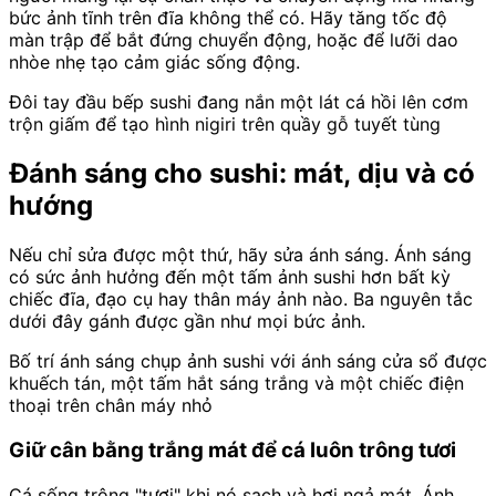
bức ảnh tĩnh trên đĩa không thể có. Hãy tăng tốc độ
màn trập để bắt đứng chuyển động, hoặc để lưỡi dao
nhòe nhẹ tạo cảm giác sống động.
Đôi tay đầu bếp sushi đang nắn một lát cá hồi lên cơm
trộn giấm để tạo hình nigiri trên quầy gỗ tuyết tùng
Đánh sáng cho sushi: mát, dịu và có
hướng
Nếu chỉ sửa được một thứ, hãy sửa ánh sáng. Ánh sáng
có sức ảnh hưởng đến một tấm ảnh sushi hơn bất kỳ
chiếc đĩa, đạo cụ hay thân máy ảnh nào. Ba nguyên tắc
dưới đây gánh được gần như mọi bức ảnh.
Bố trí ánh sáng chụp ảnh sushi với ánh sáng cửa sổ được
khuếch tán, một tấm hắt sáng trắng và một chiếc điện
thoại trên chân máy nhỏ
Giữ cân bằng trắng mát để cá luôn trông tươi
Cá sống trông "tươi" khi nó sạch và hơi ngả mát. Ánh