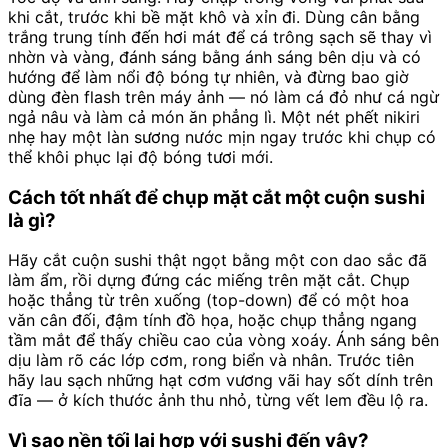
khi cắt, trước khi bề mặt khô và xỉn đi. Dùng cân bằng
trắng trung tính đến hơi mát để cá trông sạch sẽ thay vì
nhờn và vàng, đánh sáng bằng ánh sáng bên dịu và có
hướng để làm nổi độ bóng tự nhiên, và đừng bao giờ
dùng đèn flash trên máy ảnh — nó làm cá đỏ như cá ngừ
ngả nâu và làm cả món ăn phẳng lì. Một nét phết nikiri
nhẹ hay một làn sương nước mịn ngay trước khi chụp có
thể khôi phục lại độ bóng tươi mới.
Cách tốt nhất để chụp mặt cắt một cuộn sushi
là gì?
Hãy cắt cuộn sushi thật ngọt bằng một con dao sắc đã
làm ẩm, rồi dựng đứng các miếng trên mặt cắt. Chụp
hoặc thẳng từ trên xuống (top-down) để có một hoa
văn cân đối, đậm tính đồ họa, hoặc chụp thẳng ngang
tầm mắt để thấy chiều cao của vòng xoáy. Ánh sáng bên
dịu làm rõ các lớp cơm, rong biển và nhân. Trước tiên
hãy lau sạch những hạt cơm vương vãi hay sốt dính trên
đĩa — ở kích thước ảnh thu nhỏ, từng vết lem đều lộ ra.
Vì sao nền tối lại hợp với sushi đến vậy?