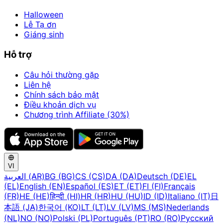
Halloween
Lễ Tạ ơn
Giáng sinh
Hỗ trợ
Câu hỏi thường gặp
Liên hệ
Chính sách bảo mật
Điều khoản dịch vụ
Chương trình Affiliate (30%)
VI
العربية (AR)
BG (BG)
CS (CS)
DA (DA)
Deutsch (DE)
EL
(EL)
English (EN)
Español (ES)
ET (ET)
FI (FI)
Français
(FR)
HE (HE)
हिन्दी (HI)
HR (HR)
HU (HU)
ID (ID)
Italiano (IT)
日
本語 (JA)
한국어 (KO)
LT (LT)
LV (LV)
MS (MS)
Nederlands
(NL)
NO (NO)
Polski (PL)
Português (PT)
RO (RO)
Русский