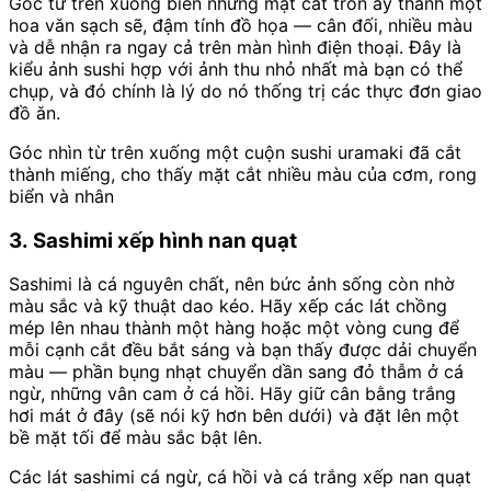
Góc từ trên xuống biến những mặt cắt tròn ấy thành một
hoa văn sạch sẽ, đậm tính đồ họa — cân đối, nhiều màu
và dễ nhận ra ngay cả trên màn hình điện thoại. Đây là
kiểu ảnh sushi hợp với ảnh thu nhỏ nhất mà bạn có thể
chụp, và đó chính là lý do nó thống trị các thực đơn giao
đồ ăn.
Góc nhìn từ trên xuống một cuộn sushi uramaki đã cắt
thành miếng, cho thấy mặt cắt nhiều màu của cơm, rong
biển và nhân
3. Sashimi xếp hình nan quạt
Sashimi là cá nguyên chất, nên bức ảnh sống còn nhờ
màu sắc và kỹ thuật dao kéo. Hãy xếp các lát chồng
mép lên nhau thành một hàng hoặc một vòng cung để
mỗi cạnh cắt đều bắt sáng và bạn thấy được dải chuyển
màu — phần bụng nhạt chuyển dần sang đỏ thẫm ở cá
ngừ, những vân cam ở cá hồi. Hãy giữ cân bằng trắng
hơi mát ở đây (sẽ nói kỹ hơn bên dưới) và đặt lên một
bề mặt tối để màu sắc bật lên.
Các lát sashimi cá ngừ, cá hồi và cá trắng xếp nan quạt