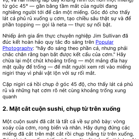
từ góc 45° — gần bằng tầm mắt của người đang
nghiêng người tới để cắn một miếng. Góc đó cho thấy
lát cá phủ rủ xuống ụ cơm, tạo chiều sâu thật sự và để
phần topping — gọi là neta — thực sự nổi bật.
Nhiếp ảnh gia ẩm thực chuyên nghiệp Jim Sullivan đã
đúc kết hoàn hảo quy tắc đo sáng trên
Popular
Photography
: "hãy đo sáng theo phần cá, nhưng phải
chắc chắn rằng bạn bắt được kết cấu của cơm." Hãy
chừa lại một chút khoảng trống — một mảng đĩa hay
mặt quầy để trống — để mắt người xem rơi vào miếng
nigiri thay vì phải vật lộn với sự rối mắt.
Cặp nigiri cá hồi chụp ở góc 45 độ, cho thấy lát cá phủ
rủ và những hạt cơm rõ nét cùng khoảng trống xung
quanh
2. Mặt cắt cuộn sushi, chụp từ trên xuống
Một cuộn sushi đã cắt là tất cả về sự phô bày: vòng
xoáy của cơm, rong biển và nhân. Hãy dựng đứng các
miếng đã cắt trên mặt cắt rồi chụp thẳng từ trên xuống.