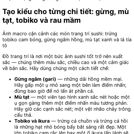
Tạo kiểu cho từng chi tiết: gừng, mù
tạt, tobiko và rau mầm
Ảnh macro cận cảnh các món trang trí sushi: trứng
tobiko cam bóng, gừng ngâm hồng, mù tạt xanh và lá tía
tô
Đồ trang trí là nơi một bức ảnh sushi tốt trở nên xuất
sắc — chúng thêm màu sắc, chiều cao và một cảm giác
về bản sắc. Hãy dùng chúng một cách tiết chế:
Gừng ngâm (gari)
— những dải hồng mềm mại.
Hãy gấp một ụ nhỏ sang một bên làm điểm nhấn;
đừng bao giờ để nó lấn át phần cá.
Mù tạt
— một viên tạo hình xanh sắc nét hoặc một
ụ gọn gàng thêm một điểm nhấn màu tương phản.
Hãy giữ các cạnh sắc nét; một vệt nhão chảy trông
cẩu thả.
Tobiko và ikura
— trứng cá chuồn và trứng cá hồi
là những hạt nhỏ bóng bẩy bắt sáng rất đẹp. Một
lớp tobiko cam rắc lên hay một ổ ikura lấp lánh sẽ