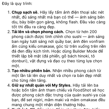
Đây là quy trình:
Chụp sạch sẽ.
Hãy lấy tấm ảnh điện thoại sắc nét
nhất, đủ sáng nhất mà bạn có thể — ánh sáng bên
dịu, bày biện gọn gàng, không flash. Đầu vào càng
tốt thì đầu ra càng đẹp.
Tải lên và chọn phong cách.
Chọn từ hơn 200
phong cách được tinh chỉnh cho sushi — ánh sáng
ban ngày tươi sáng nơi quầy bar, ánh đèn vonfram
ấm cúng kiểu omakase, góc từ trên xuống trên nền
đá đen đầy kịch tính. Hoặc dùng Builder Mode để
thiết lập bề mặt (đá phiến, gỗ bách hinoki, tô
donburi), vật đựng và đạo cụ theo từng lựa chọn
một.
Tạo nhiều phiên bản.
Nhận nhiều phong cách từ
một lần tải lên duy nhất và chọn ra bản đẹp nhất
cho từng nền tảng.
Giữ sự nhất quán với My Styles.
Hãy tải lên ba
hoặc bốn tấm ảnh tham chiếu và FoodShot sẽ học
được phong cách đặc trưng của quán sushi-ya của
bạn, để set nigiri, mâm maki và mâm omakase đều
mang chung một nhận diện thương hiệu.