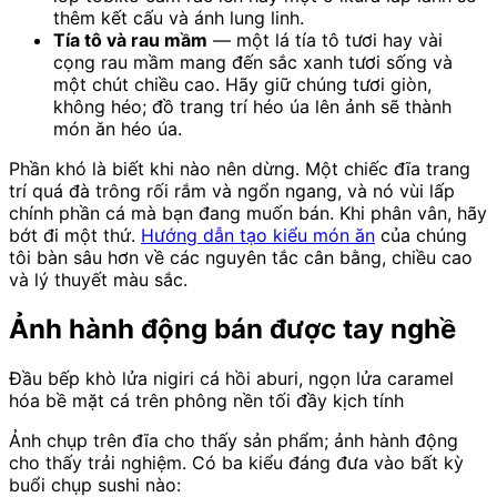
thêm kết cấu và ánh lung linh.
Tía tô và rau mầm
— một lá tía tô tươi hay vài
cọng rau mầm mang đến sắc xanh tươi sống và
một chút chiều cao. Hãy giữ chúng tươi giòn,
không héo; đồ trang trí héo úa lên ảnh sẽ thành
món ăn héo úa.
Phần khó là biết khi nào nên dừng. Một chiếc đĩa trang
trí quá đà trông rối rắm và ngổn ngang, và nó vùi lấp
chính phần cá mà bạn đang muốn bán. Khi phân vân, hãy
bớt đi một thứ.
Hướng dẫn tạo kiểu món ăn
của chúng
tôi bàn sâu hơn về các nguyên tắc cân bằng, chiều cao
và lý thuyết màu sắc.
Ảnh hành động bán được tay nghề
Đầu bếp khò lửa nigiri cá hồi aburi, ngọn lửa caramel
hóa bề mặt cá trên phông nền tối đầy kịch tính
Ảnh chụp trên đĩa cho thấy sản phẩm; ảnh hành động
cho thấy trải nghiệm. Có ba kiểu đáng đưa vào bất kỳ
buổi chụp sushi nào: