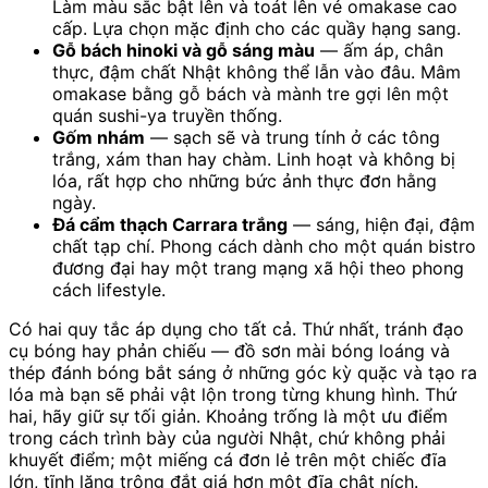
Làm màu sắc bật lên và toát lên vẻ omakase cao
cấp. Lựa chọn mặc định cho các quầy hạng sang.
Gỗ bách hinoki và gỗ sáng màu
— ấm áp, chân
thực, đậm chất Nhật không thể lẫn vào đâu. Mâm
omakase bằng gỗ bách và mành tre gợi lên một
quán sushi-ya truyền thống.
Gốm nhám
— sạch sẽ và trung tính ở các tông
trắng, xám than hay chàm. Linh hoạt và không bị
lóa, rất hợp cho những bức ảnh thực đơn hằng
ngày.
Đá cẩm thạch Carrara trắng
— sáng, hiện đại, đậm
chất tạp chí. Phong cách dành cho một quán bistro
đương đại hay một trang mạng xã hội theo phong
cách lifestyle.
Có hai quy tắc áp dụng cho tất cả. Thứ nhất, tránh đạo
cụ bóng hay phản chiếu — đồ sơn mài bóng loáng và
thép đánh bóng bắt sáng ở những góc kỳ quặc và tạo ra
lóa mà bạn sẽ phải vật lộn trong từng khung hình. Thứ
hai, hãy giữ sự tối giản. Khoảng trống là một ưu điểm
trong cách trình bày của người Nhật, chứ không phải
khuyết điểm; một miếng cá đơn lẻ trên một chiếc đĩa
lớn, tĩnh lặng trông đắt giá hơn một đĩa chật ních.