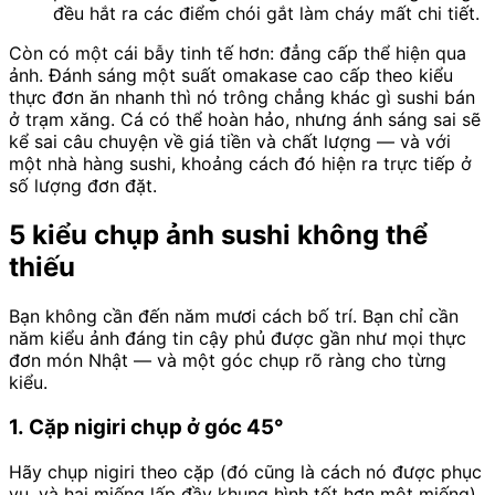
đều hắt ra các điểm chói gắt làm cháy mất chi tiết.
Còn có một cái bẫy tinh tế hơn: đẳng cấp thể hiện qua
ảnh. Đánh sáng một suất omakase cao cấp theo kiểu
thực đơn ăn nhanh thì nó trông chẳng khác gì sushi bán
ở trạm xăng. Cá có thể hoàn hảo, nhưng ánh sáng sai sẽ
kể sai câu chuyện về giá tiền và chất lượng — và với
một nhà hàng sushi, khoảng cách đó hiện ra trực tiếp ở
số lượng đơn đặt.
5 kiểu chụp ảnh sushi không thể
thiếu
Bạn không cần đến năm mươi cách bố trí. Bạn chỉ cần
năm kiểu ảnh đáng tin cậy phủ được gần như mọi thực
đơn món Nhật — và một góc chụp rõ ràng cho từng
kiểu.
1. Cặp nigiri chụp ở góc 45°
Hãy chụp nigiri theo cặp (đó cũng là cách nó được phục
vụ, và hai miếng lấp đầy khung hình tốt hơn một miếng)