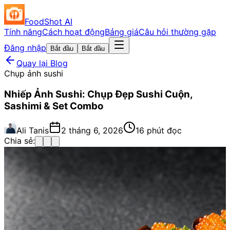
FoodShot AI
Tính năng
Cách hoạt động
Bảng giá
Câu hỏi thường gặp
Đăng nhập
Bắt đầu
Bắt đầu
Quay lại Blog
Chụp ảnh sushi
Nhiếp Ảnh Sushi: Chụp Đẹp Sushi Cuộn,
Sashimi & Set Combo
Ali Tanis
2 tháng 6, 2026
16 phút đọc
Chia sẻ: