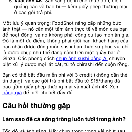
Xuất ảnh 4K.
Sẵn sàng để in cho thực đơn, biển
quảng cáo và bao bì — kèm giấy phép thương mại
ở các gói trả phí.
Một lưu ý quan trọng: FoodShot nâng cấp những bức
ảnh thật — nó cần một tấm ảnh thực tế về món của bạn
để hoạt động, và nó không phải công cụ tạo món ăn giả.
Đó là một ưu điểm, không phải giới hạn: khách hàng của
bạn nhận được đúng món sushi bạn thực sự phục vụ, chỉ
là được chụp như thể đang nằm trên một quầy bar ở
Ginza. Các phong cách
chụp ảnh sushi bằng AI
chuyên
biệt xử lý được mọi lát cắt, từ tô chirashi đến cuộn rồng.
Bạn có thể bắt đầu miễn phí với 3 credit (không cần thẻ
tín dụng), và các gói trả phí bắt đầu từ $15/tháng đã
bao gồm giấy phép thương mại và xuất ảnh 4K. Xem
bảng giá
để biết chi tiết đầy đủ.
Câu hỏi thường gặp
Làm sao để cá sống trông luôn tươi trong ảnh?
Tốc độ và ánh sáng. Hãy chụp trong vòng vài phút sau