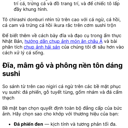
trí cá, trứng cá và đồ trang trí, và để chiếc tô lấp
đầy khung hình.
Tô chirashi donburi nhìn từ trên cao với cá ngừ, cá hồi,
cá cam và trứng cá hồi ikura rắc trên cơm sushi trộn
Để biết thêm về cách bày đĩa và đạo cụ trong ẩm thực
Nhật Bản,
hướng dẫn chụp ảnh món ăn châu Á
và bài
phân tích
chụp ảnh hải sản
của chúng tôi đi sâu hơn vào
cách xử lý cá sống.
Đĩa, mâm gỗ và phông nền tôn dáng
sushi
So sánh từ trên cao nigiri cá ngừ trên các bề mặt phục
vụ sushi: đá phiến, gỗ tuyết tùng, gốm nhám và đá cẩm
thạch
Bề mặt bạn chọn quyết định toàn bộ đẳng cấp của bức
ảnh. Hãy chọn sao cho khớp với thương hiệu của bạn:
Đá phiến đen
— kịch tính và tương phản tối đa.