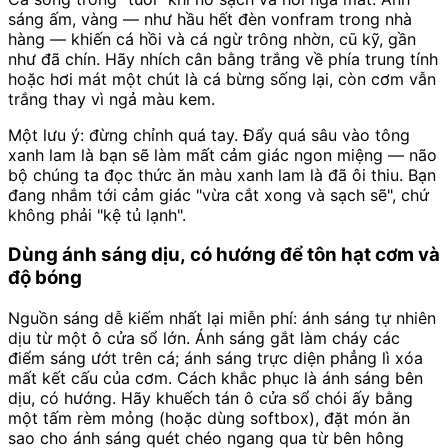
sáng ấm, vàng — như hầu hết đèn vonfram trong nhà
hàng — khiến cá hồi và cá ngừ trông nhờn, cũ kỹ, gần
như đã chín. Hãy nhích cân bằng trắng về phía trung tính
hoặc hơi mát một chút là cá bừng sống lại, còn cơm vẫn
trắng thay vì ngả màu kem.
Một lưu ý: đừng chỉnh quá tay. Đẩy quá sâu vào tông
xanh lam là bạn sẽ làm mất cảm giác ngon miệng — não
bộ chúng ta đọc thức ăn màu xanh lam là đã ôi thiu. Bạn
đang nhắm tới cảm giác "vừa cắt xong và sạch sẽ", chứ
không phải "kệ tủ lạnh".
Dùng ánh sáng dịu, có hướng để tôn hạt cơm và
độ bóng
Nguồn sáng dễ kiếm nhất lại miễn phí: ánh sáng tự nhiên
dịu từ một ô cửa sổ lớn. Ánh sáng gắt làm cháy các
điểm sáng ướt trên cá; ánh sáng trực diện phẳng lì xóa
mất kết cấu của cơm. Cách khắc phục là ánh sáng bên
dịu, có hướng. Hãy khuếch tán ô cửa sổ chói ấy bằng
một tấm rèm mỏng (hoặc dùng softbox), đặt món ăn
sao cho ánh sáng quét chéo ngang qua từ bên hông