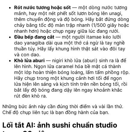
Rót nước tương hoặc sốt
— một dòng nước tương
mảnh, hay một nét phết sốt lươn bóng lên unagi,
thêm chuyển động và độ bóng. Hãy bắt đứng dòng
chảy bằng tốc độ màn trập nhanh (1/500 giây hoặc
nhanh hơn) hoặc chụp ngay giữa lúc đang rưới.
Đầu bếp đang cắt
— một người itamae kéo lưỡi
dao yanagiba dài qua một thớ cá ngừ là tay nghề
thuần túy. Hãy lấy khung hình thật sát vào đôi tay
và con dao.
Khò lửa aburi
— nigiri khò lửa (aburi) sinh ra là để
lên hình. Ngọn lửa caramel hóa bề mặt cá thành
một lớp hoàn thiện bóng loáng, lấm tấm phồng rộp.
Hãy chụp trong một khung cảnh hơi tối để ngọn
lửa hiện lên sáng và kịch tính trên nền bóng tối, rồi
bắt lấy độ bóng đang dậy lên ngay khoảnh khắc
rút đèn khò ra.
Những bức ảnh này cần đúng thời điểm và vài lần thử.
Chế độ chụp liên tục là bạn đồng hành của bạn.
Lối tắt AI: ảnh sushi chuẩn studio