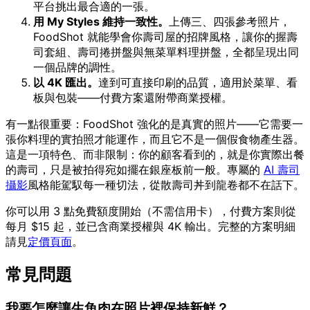
平台挑出最合適的一張。
用 My Styles 維持一致性。
上傳三、四張參考照片，
FoodShot 就能學會你壽司屋的招牌風格，讓你的握壽
司套組、壽司捲拼盤與無菜單料理拼盤，全都呈現出同
一個品牌的調性。
以 4K 匯出。
達到可直接印刷的品質，適用於菜單、看
板與包裝——付費方案還附帶商業授權。
有一點很重要：FoodShot 強化的是真實的照片——它需要一
張你料理的實拍照才能運作，而且它不是一個假食物產生器。
這是一項特色、而非限制：你的顧客看到的，就是你實際出餐
的壽司，只是被拍得宛如擺在銀座板前一般。專屬的
AI 壽司
攝影
風格能駕馭每一種切法，從散壽司丼到龍卷都不在話下。
你可以用 3 點免費額度開始（不需信用卡），付費方案則從
每月 $15 起，並已含商業授權與 4K 輸出。完整的方案明細
請見
定價頁面
。
常見問題
我要怎麼讓生魚肉在照片裡保持新鮮？