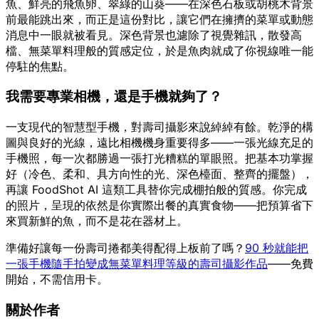
魚、鮮亮的飛魚卵、翠綠的山葵——在深色石板或胡桃木背景
前最能跳出來，而正是這份對比，讓它們在擁擠的菜單或動態
消息中一眼就被看見。深色背景也濾除了視覺雜訊，散發高
檔、無菜單料理般的質感定位，於是魚肉就成了你視線唯一能
停駐的焦點。
我需要專業相機，還是手機就夠了？
一支現代的智慧型手機，對壽司攝影來說綽綽有餘。乾淨的構
圖與良好的光線，遠比相機機身重要得多——一張光線充足的
手機照，每一次都勝過一張打光糟糕的單眼照。把基本功掌握
好（冷色、柔和、具方向性的光、深色檯面、整齊的擺盤），
再讓 FoodShot AI 這類工具替你完成棚拍般的質感。你完成
的照片，呈現的依然是你實際出餐的真實食物——把預算省下
來買新鮮的魚，而不是花在器材上。
準備好讓每一份壽司捲都美得配得上板前了嗎？
90 秒就能把
一張手機隨手拍變成無菜單料理等級的壽司攝影作品
——免費
開始，不需信用卡。
關於作者