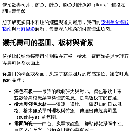
俯拍散壽司丼，鮪魚、鮭魚、鰤魚與鮭魚卵（ikura）鋪撒在
調味壽司飯上
想了解更多日本料理的擺盤與道具運用，我們的
亞洲美食攝影
指南
與
海鮮攝影
解析，會更深入地談如何處理生魚肉。
襯托壽司的器皿、板材與背景
俯拍比較鮪魚握壽司分別擺在石板、檜木、霧面陶瓷與大理石
等壽司盛盤表面上
你選用的檯面或盤面，決定了整張照片的質感定位。讓它呼應
你的品牌：
深色石板
——最強的戲劇張力與對比。讓色彩跳出來，
並散發高檔無菜單料理的氣息。是高級板前的首選。
檜木與淺色木材
——溫暖、道地、一望即知的日式風
格。檜木無菜單料理板與竹簾，傳達出傳統壽司屋
（sushi-ya）的氛圍。
霧面陶瓷
——白色、炭黑或靛藍，都顯得乾淨而中性。
百搭又不反光，很適合日常的菜單照片。