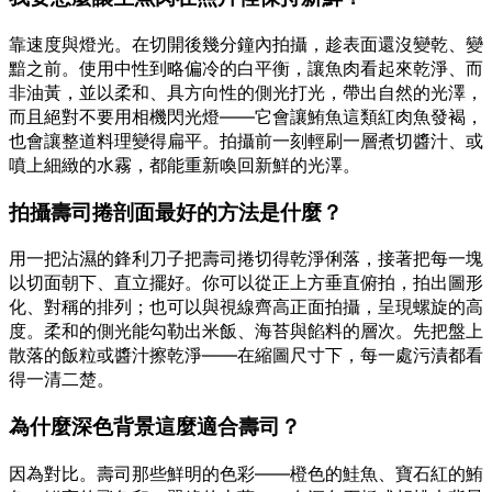
靠速度與燈光。在切開後幾分鐘內拍攝，趁表面還沒變乾、變
黯之前。使用中性到略偏冷的白平衡，讓魚肉看起來乾淨、而
非油黃，並以柔和、具方向性的側光打光，帶出自然的光澤，
而且絕對不要用相機閃光燈——它會讓鮪魚這類紅肉魚發褐，
也會讓整道料理變得扁平。拍攝前一刻輕刷一層煮切醬汁、或
噴上細緻的水霧，都能重新喚回新鮮的光澤。
拍攝壽司捲剖面最好的方法是什麼？
用一把沾濕的鋒利刀子把壽司捲切得乾淨俐落，接著把每一塊
以切面朝下、直立擺好。你可以從正上方垂直俯拍，拍出圖形
化、對稱的排列；也可以與視線齊高正面拍攝，呈現螺旋的高
度。柔和的側光能勾勒出米飯、海苔與餡料的層次。先把盤上
散落的飯粒或醬汁擦乾淨——在縮圖尺寸下，每一處污漬都看
得一清二楚。
為什麼深色背景這麼適合壽司？
因為對比。壽司那些鮮明的色彩——橙色的鮭魚、寶石紅的鮪