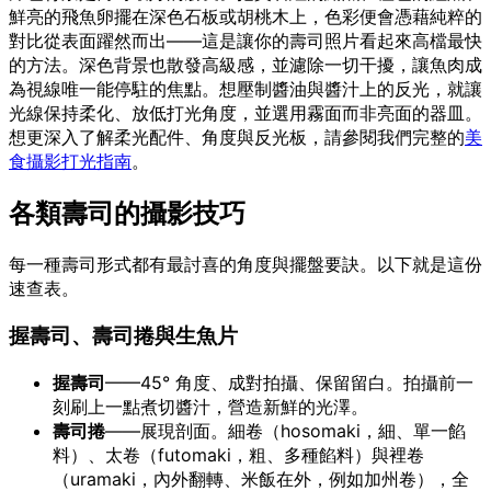
鮮亮的飛魚卵擺在深色石板或胡桃木上，色彩便會憑藉純粹的
對比從表面躍然而出——這是讓你的壽司照片看起來高檔最快
的方法。深色背景也散發高級感，並濾除一切干擾，讓魚肉成
為視線唯一能停駐的焦點。想壓制醬油與醬汁上的反光，就讓
光線保持柔化、放低打光角度，並選用霧面而非亮面的器皿。
想更深入了解柔光配件、角度與反光板，請參閱我們完整的
美
食攝影打光指南
。
各類壽司的攝影技巧
每一種壽司形式都有最討喜的角度與擺盤要訣。以下就是這份
速查表。
握壽司、壽司捲與生魚片
握壽司
——45° 角度、成對拍攝、保留留白。拍攝前一
刻刷上一點煮切醬汁，營造新鮮的光澤。
壽司捲
——展現剖面。細卷（hosomaki，細、單一餡
料）、太卷（futomaki，粗、多種餡料）與裡卷
（uramaki，內外翻轉、米飯在外，例如加州卷），全