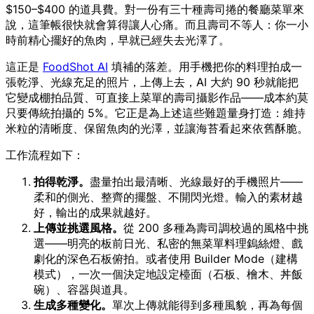
$150–$400 的道具費。對一份有三十種壽司捲的餐廳菜單來
說，這筆帳很快就會算得讓人心痛。而且壽司不等人：你一小
時前精心擺好的魚肉，早就已經失去光澤了。
這正是
FoodShot AI
填補的落差。用手機把你的料理拍成一
張乾淨、光線充足的照片，上傳上去，AI 大約 90 秒就能把
它變成棚拍品質、可直接上菜單的壽司攝影作品——成本約莫
只要傳統拍攝的 5%。它正是為上述這些難題量身打造：維持
米粒的清晰度、保留魚肉的光澤，並讓海苔看起來依舊酥脆。
工作流程如下：
拍得乾淨。
盡量拍出最清晰、光線最好的手機照片——
柔和的側光、整齊的擺盤、不開閃光燈。輸入的素材越
好，輸出的成果就越好。
上傳並挑選風格。
從 200 多種為壽司調校過的風格中挑
選——明亮的板前日光、私密的無菜單料理鎢絲燈、戲
劇化的深色石板俯拍。或者使用 Builder Mode（建構
模式），一次一個決定地設定檯面（石板、檜木、丼飯
碗）、容器與道具。
生成多種變化。
單次上傳就能得到多種風貌，再為每個