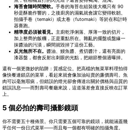
魚，在相機直打的閃光燈下還會變得褐濁、混濁。
海苔會隨時間變軟。
手卷的海苔在組裝後大概只有 90
秒是酥脆作響的，之後廚房的濕氣就會讓它變得軟韌。
拍攝手卷（temaki）或太卷（futomaki）等於在和計時
器賽跑。
精準度必須被看見。
主廚乾淨俐落、厚薄一致的切片，
加上整齊的飯糰，正是重點所在。雜亂的擺盤或盤緣一
抹醬油的污漬，瞬間就毀掉了這份工藝。
反光無所不在。
醬油、鰻魚醬、煮切醬汁，還有亮面的
漆器盤，都會反射出刺眼的光點，把細節整個過曝掉。
還有一個更微妙的陷阱：質感定位。把高檔的無菜單料理拍得
像快餐連鎖店的菜單，看起來就會像加油站賣的廉價壽司。魚
肉可以毫無瑕疵，但錯誤的燈光卻會傳達出關於價格與品質的
錯誤訊息——而對壽司餐廳來說，這道落差會直接反映在訂單
上。
5 個必拍的壽司攝影鏡頭
你不需要五十種佈景。你只需要五個可靠的鏡頭，就能涵蓋幾
乎任何一份日式菜單——而且每一個都有明確的拍攝角度。