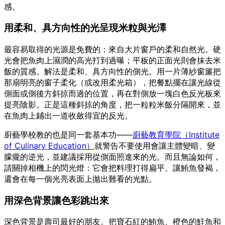
感。
用柔和、具方向性的光呈現米粒與光澤
最容易取得的光源是免費的：來自大片窗戶的柔和自然光。硬
光會把魚肉上濕潤的高光打到過曝；平板的正面光則會抹去米
飯的質感。解法是柔和、具方向性的側光。用一片薄紗窗簾把
那扇明亮的窗子柔化（或改用柔光箱），把餐點擺在讓光線從
側面或側後方斜掠而過的位置，再在對側放一塊白色反光板來
提亮陰影。正是這種斜掠的角度，把一粒粒米飯分隔開來，並
在魚肉上鋪出一道收斂得宜的反光。
廚藝學校教的也是同一套基本功——
廚藝教育學院（Institute
of Culinary Education）
就警告不要使用會讓主體變暗、變
朦朧的逆光，並建議採用從側面照進來的光。而且無論如何，
請關掉相機上的閃光燈：它會把料理打得扁平、讓鮪魚發褐，
還會在每一個光亮表面上拋出難看的光點。
用深色背景讓色彩跳出來
深色背景是壽司最好的朋友。把寶石紅的鮪魚、橙色的鮭魚和