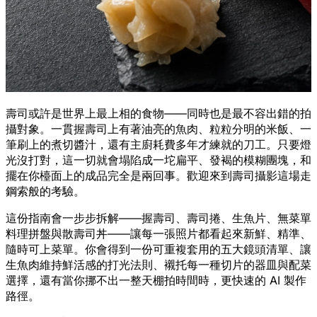
壽司或許是世界上最上相的食物——同時也是最不容出錯的拍
攝對象。一貫握壽司上有著油亮的魚肉、粒粒分明的米飯、一
筆刷上的煮切醬汁，還有主廚耗費多年才練就的刀工。只要燈
光沒打對，這一切就會塌陷成一坨扁平、發褐的模糊團塊，和
擺在你檯面上的成品完全是兩回事。歡迎來到壽司攝影這場走
鋼索般的考驗。
這份指南會一步步拆解——握壽司、壽司捲、生魚片、無菜單
料理拼盤與散壽司丼——讓每一張照片都看起來新鮮、精準、
隨時可上菜單。你會得到一份可重複套用的五大鏡頭清單、讓
生魚肉維持鮮活感的打光法則、襯托每一種切片的器皿與配菜
選擇，還有當你挪不出一整天棚拍時間時，更快速的 AI 製作
路徑。