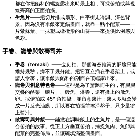
都在你把餡料的螺旋露出來時最上相，可採俯拍或與視
線齊高的正面拍攝。
生魚片
——把切片排成扇形、白平衡走冷調、深色背
景。因為沒有米飯來定錨畫面，就靠一點小配菜——一
片紫蘇葉、一抹塑成橄欖形的山葵——來提供比例感與
色彩。
手卷、龍卷與散壽司丼
手卷（temaki）
——立刻拍。那個海苔錐筒的酥脆只能
維持幾秒，撐不了幾分鐘。把它直立插在手卷架上，或
請人拿著，讓米飯與餡料的剖面在頂端露出來。
龍卷與創意特色卷
——這些是為了驚艷而生的，有層層
交疊的酪梨「鱗片」、鰻魚、淋醬，還有撒上的飛魚
卵。採俯拍或 45° 角拍攝，並留意醬汁：醬太多就會變
成一片反光油膜，所以要在拍攝前擦淨盤子、只少量塗
上醬汁。
散壽司與丼飯
——鋪撒在調味飯上的生魚片，是一個適
合俯拍的故事。從正上方垂直俯拍，捕捉魚肉、魚卵與
配菜的完整佈局，並讓碗填滿整個畫面。