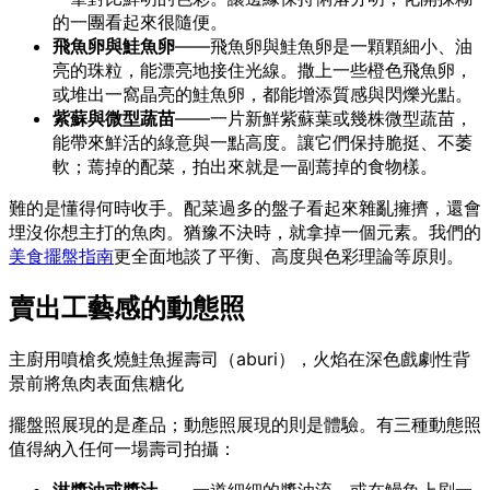
的一團看起來很隨便。
飛魚卵與鮭魚卵
——飛魚卵與鮭魚卵是一顆顆細小、油
亮的珠粒，能漂亮地接住光線。撒上一些橙色飛魚卵，
或堆出一窩晶亮的鮭魚卵，都能增添質感與閃爍光點。
紫蘇與微型蔬苗
——一片新鮮紫蘇葉或幾株微型蔬苗，
能帶來鮮活的綠意與一點高度。讓它們保持脆挺、不萎
軟；蔫掉的配菜，拍出來就是一副蔫掉的食物樣。
難的是懂得何時收手。配菜過多的盤子看起來雜亂擁擠，還會
埋沒你想主打的魚肉。猶豫不決時，就拿掉一個元素。我們的
美食擺盤指南
更全面地談了平衡、高度與色彩理論等原則。
賣出工藝感的動態照
主廚用噴槍炙燒鮭魚握壽司（aburi），火焰在深色戲劇性背
景前將魚肉表面焦糖化
擺盤照展現的是產品；動態照展現的則是體驗。有三種動態照
值得納入任何一場壽司拍攝：
淋醬油或醬汁
——一道細細的醬油流，或在鰻魚上刷一