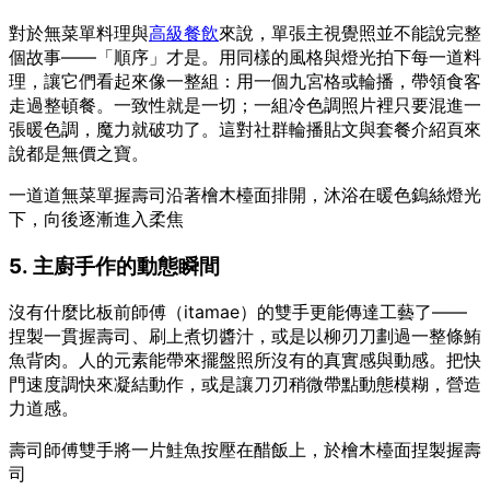
對於無菜單料理與
高級餐飲
來說，單張主視覺照並不能說完整
個故事——「順序」才是。用同樣的風格與燈光拍下每一道料
理，讓它們看起來像一整組：用一個九宮格或輪播，帶領食客
走過整頓餐。一致性就是一切；一組冷色調照片裡只要混進一
張暖色調，魔力就破功了。這對社群輪播貼文與套餐介紹頁來
說都是無價之寶。
一道道無菜單握壽司沿著檜木檯面排開，沐浴在暖色鎢絲燈光
下，向後逐漸進入柔焦
5. 主廚手作的動態瞬間
沒有什麼比板前師傅（itamae）的雙手更能傳達工藝了——
捏製一貫握壽司、刷上煮切醬汁，或是以柳刃刀劃過一整條鮪
魚背肉。人的元素能帶來擺盤照所沒有的真實感與動感。把快
門速度調快來凝結動作，或是讓刀刃稍微帶點動態模糊，營造
力道感。
壽司師傅雙手將一片鮭魚按壓在醋飯上，於檜木檯面捏製握壽
司