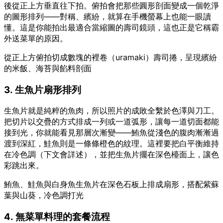
後從正上方垂直往下拍。俯拍會把那些圓形剖面變成一個乾淨
的圖形排列——對稱、繽紛，就算在手機螢幕上也能一眼讀
懂。這是你能拍出最適合當縮圖的壽司鏡頭，這也正是它稱霸
外送菜單的原因。
從正上方俯拍切成數塊的裡卷（uramaki）壽司捲，呈現繽紛
的米飯、海苔與餡料剖面
3. 生魚片扇形排列
生魚片就是純粹的魚肉，所以照片的成敗全繫於色澤與刀工。
把切片以交疊的方式排成一列或一道弧形，讓每一道切面都能
接到光，你就能看見那層次漸變——鮪魚從淺色的腹肉漸漸過
渡到深紅，鮭魚則是一條條橙色的紋理。這裡要把白平衡維持
在冷色調（下文會詳述），並把生魚片擺在深色檯面上，讓色
彩跳出來。
鮪魚、鮭魚與白身魚生魚片在深色石板上排成扇形，搭配紫蘇
葉與山葵，冷色調打光
4. 無菜單料理的套餐流程