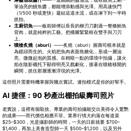
筆油亮的鰻魚醬，都能增添動感與光澤。用高速快門
（1/500 秒或更快）凝結這道水流，或在淋下到一半時
抓拍。
主廚切魚
——板前師傅以長長的柳刃刀劃過一整條鮪魚
背肉，就是純粹的工藝。把構圖緊緊框在雙手與刀刃
上。
噴槍炙燒（aburi）
——炙燒（aburi）握壽司根本就是
為鏡頭而生的。火焰把魚肉表面焦糖化，形成一層油
亮、微微起泡的質感。在稍暗一點的環境中拍攝，讓火
焰在陰影襯托下顯得明亮又戲劇化，接著在噴槍移開的
瞬間，抓住那層逐漸浮現的光澤。
這些照片需要時機掌握與幾次嘗試。連拍模式是你的好幫手。
AI 捷徑：90 秒產出棚拍級壽司照片
老實說，這裡有個取捨。專業的壽司拍攝能交出美得令人驚艷
的成果——而代價也相應不菲。業界行情大約落在每道菜
$25–$300，光是攝影師的時間，一天的日薪就要 $700–
$1,400，再加上美食造型師一天 $500–$1,200，以及另外