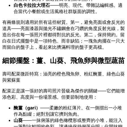
白色卡拉拉大理石
——明亮、現代、帶雜誌編輯感。適
合當代小餐館或生活風格社群版面的調性。
有兩條規則適用於所有這些材質。第一，避免亮面或會反光的
道具——亮面漆器與拋光不鏽鋼會在刁鑽的角度反射光線，製
造出你在每一張照片裡都得對抗的反光。第二，保持簡約。留
白在日式擺盤中是一項特色、而非缺陷；一塊魚肉擺在一只大
而留白的盤子上，看起來比擠滿料理的盤子更高檔。
細節擺盤：薑、山葵、飛魚卵與微型蔬苗
壽司配菜微距特寫：油亮的橙色飛魚卵、粉紅醃薑、綠色山葵
與紫蘇葉
配菜正是讓一張好的壽司照片晉級為傑作的關鍵——它們能增
添色彩、高度與一份場景感。但要節制地使用：
醃薑（gari）
——柔嫩的粉紅薄片。在一側摺出一小堆
作為點綴；絕對別讓它擠到魚肉。
山葵
——一抹俐落的綠色橄欖形或整齊的小堆，能注入
一筆對比鮮明的色彩。讓邊緣保持俐落分明；化開抹糊