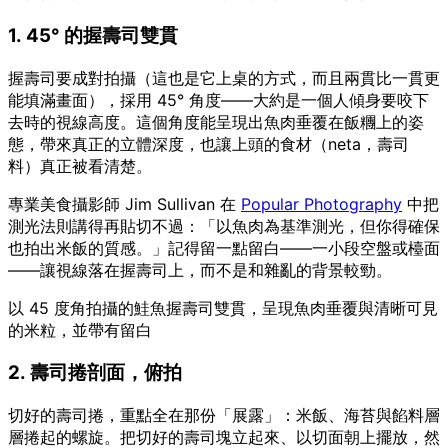
1. 45° 的握壽司雙貫
握壽司要成對拍攝（這也是它上桌的方式，而且兩貫比一貫更
能填滿畫面），採用 45° 角度——大約是一個人傾身要咬下
去時的視線高度。這個角度能呈現出魚肉垂覆在飯糰上的姿
態，帶來真正的立體深度，也讓上頭的食材（neta，壽司
料）真正被看清楚。
專業美食攝影師 Jim Sullivan 在
Popular Photography
中把
測光法則講得再貼切不過：「以魚肉為基準測光，但你得確保
也拍出米飯的質感。」記得留一點留白——一小段空盤或檯面
——讓視線落在握壽司上，而不是和雜亂的背景較勁。
以 45 度角拍攝的鮭魚握壽司雙貫，呈現魚肉垂覆與清晰可見
的米粒，並帶有留白
2. 壽司捲剖面，俯拍
切好的壽司捲，重點全在那份「展露」：米飯、海苔與餡料層
層捲起的螺旋。把切好的壽司塊立起來、以切面朝上擺放，然