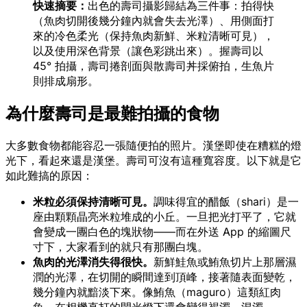
快速摘要：
出色的壽司攝影歸結為三件事：拍得快
（魚肉切開後幾分鐘內就會失去光澤）、用側面打
來的冷色柔光（保持魚肉新鮮、米粒清晰可見），
以及使用深色背景（讓色彩跳出來）。握壽司以
45° 拍攝，壽司捲剖面與散壽司丼採俯拍，生魚片
則排成扇形。
為什麼壽司是最難拍攝的食物
大多數食物都能容忍一張隨便拍的照片。漢堡即使在糟糕的燈
光下，看起來還是漢堡。壽司可沒有這種寬容度。以下就是它
如此難搞的原因：
米粒必須保持清晰可見。
調味得宜的醋飯（shari）是一
座由顆顆晶亮米粒堆成的小丘。一旦把光打平了，它就
會變成一團白色的塊狀物——而在外送 App 的縮圖尺
寸下，大家看到的就只有那團白塊。
魚肉的光澤消失得很快。
新鮮鮭魚或鮪魚切片上那層濕
潤的光澤，在切開的瞬間達到頂峰，接著隨表面變乾，
幾分鐘內就黯淡下來。像鮪魚（maguro）這類紅肉