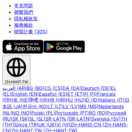
常見問題
聯繫我們
隱私權政策
服務條款
聯盟計畫 (30%)
ZH-HANT-TW
العربية (AR)
BG (BG)
CS (CS)
DA (DA)
Deutsch (DE)
EL
(EL)
English (EN)
Español (ES)
ET (ET)
FI (FI)
Français
(FR)
HE (HE)
हिन्दी (HI)
HR (HR)
HU (HU)
ID (ID)
Italiano (IT)
日
本語 (JA)
한국어 (KO)
LT (LT)
LV (LV)
MS (MS)
Nederlands
(NL)
NO (NO)
Polski (PL)
Português (PT)
RO (RO)
Русский
(RU)
SK (SK)
SL (SL)
SR-LATN (SR-LATN)
Svenska (SV)
TH
(TH)
Türkçe (TR)
UK (UK)
VI (VI)
ZH-HANS-CN (ZH-HANS-
CN)
ZH-HANT-TW (ZH-HANT-TW)