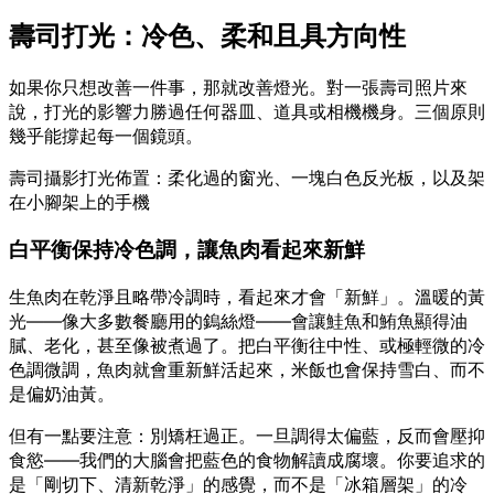
壽司打光：冷色、柔和且具方向性
如果你只想改善一件事，那就改善燈光。對一張壽司照片來
說，打光的影響力勝過任何器皿、道具或相機機身。三個原則
幾乎能撐起每一個鏡頭。
壽司攝影打光佈置：柔化過的窗光、一塊白色反光板，以及架
在小腳架上的手機
白平衡保持冷色調，讓魚肉看起來新鮮
生魚肉在乾淨且略帶冷調時，看起來才會「新鮮」。溫暖的黃
光——像大多數餐廳用的鎢絲燈——會讓鮭魚和鮪魚顯得油
膩、老化，甚至像被煮過了。把白平衡往中性、或極輕微的冷
色調微調，魚肉就會重新鮮活起來，米飯也會保持雪白、而不
是偏奶油黃。
但有一點要注意：別矯枉過正。一旦調得太偏藍，反而會壓抑
食慾——我們的大腦會把藍色的食物解讀成腐壞。你要追求的
是「剛切下、清新乾淨」的感覺，而不是「冰箱層架」的冷