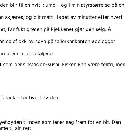
den blir til en hvit klump – og i miniatyrstørrelse på en
n skjæres, og blir matt i løpet av minutter etter hvert
et, før fuktigheten på kjøkkenet gjør den seig. Å
 en søleflekk av soya på tallerkenkanten ødelegger
om brenner ut detaljene.
t som bensinstasjon-sushi. Fisken kan være feilfri, men
ig vinkel for hvert av dem.
i øyehøyden til noen som lener seg frem for en bit. Den
e til sin rett.