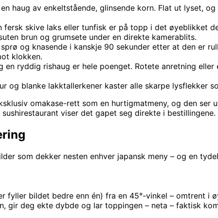
 en haug av enkeltstående, glinsende korn. Flat ut lyset, og 
ersk skive laks eller tunfisk er på topp i det øyeblikket de
suten brun og grumsete under en direkte kamerablits.
sprø og knasende i kanskje 90 sekunder etter at den er rull
mot klokken.
 en ryddig rishaug er hele poenget. Rotete anretning eller
ur og blanke lakktallerkener kaster alle skarpe lysflekker s
n eksklusiv omakase-rett som en hurtigmatmeny, og den ser u
en sushirestaurant viser det gapet seg direkte i bestillingene.
ering
bilder som dekker nesten enhver japansk meny – og en tydel
iter fyller bildet bedre enn én) fra en 45°-vinkel – omtrent 
, gir deg ekte dybde og lar toppingen – neta – faktisk komm