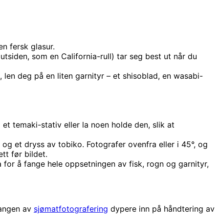
en fersk glasur.
 utsiden, som en California-rull) tar seg best ut når du
, len deg på en liten garnityr – et shisoblad, en wasabi-
et temaki-stativ eller la noen holde den, slik at
g et dryss av tobiko. Fotografer ovenfra eller i 45°, og
tt før bildet.
a for å fange hele oppsetningen av fisk, rogn og garnityr,
angen av
sjømatfotografering
dypere inn på håndtering av