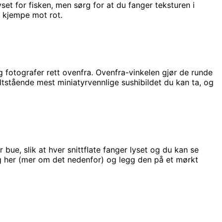
yset for fisken, men sørg for at du fanger teksturen i
 å kjempe mot rot.
og fotografer rett ovenfra. Ovenfra-vinkelen gjør de runde
keltstående mest miniatyrvennlige sushibildet du kan ta, og
r bue, slik at hver snittflate fanger lyset og du kan se
lig her (mer om det nedenfor) og legg den på et mørkt