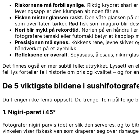
Riskornene må forbli synlige.
Riktig krydret shari er
leveringsapp er den klumpen alt noen får se.
Fisken mister glansen raskt.
Den våte glansen på en f
som overflaten tørker. Rød fisk som maguro blir des
Nori blir mykt på rekordtid.
Norien på en håndrull er 
fotografere temaki eller futomaki betyr et kappløp 
Presisjonen må synes.
Kokkens rene, jevne skiver og
håndverket på et øyeblikk.
Refleksene er overalt.
Soyasaus, ålesaus, nikiri-glas
Det finnes også en mer subtil felle: uttrykket. Lyssett e
feil lys forteller feil historie om pris og kvalitet – og for 
De 5 viktigste bildene i sushifotograf
Du trenger ikke femti oppsett. Du trenger fem pålitelige 
1. Nigiri-paret i 45°
Fotografer nigiri parvis (det er slik den serveres, og to b
vinkelen viser fiskeskiven som draperer seg over rishaugen