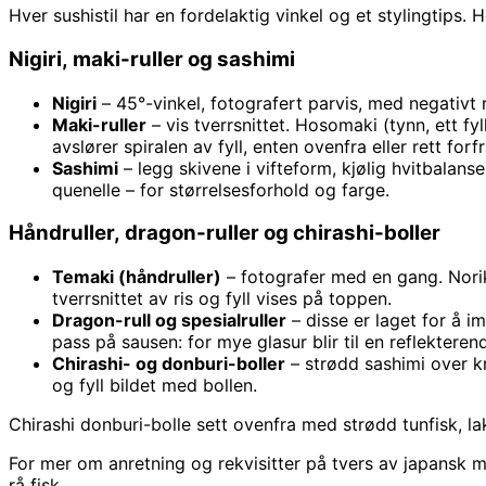
Hver sushistil har en fordelaktig vinkel og et stylingtips. H
Nigiri, maki-ruller og sashimi
Nigiri
– 45°-vinkel, fotografert parvis, med negativt r
Maki-ruller
– vis tverrsnittet. Hosomaki (tynn, ett fyl
avslører spiralen av fyll, enten ovenfra eller rett for
Sashimi
– legg skivene i vifteform, kjølig hvitbalanse
quenelle – for størrelsesforhold og farge.
Håndruller, dragon-ruller og chirashi-boller
Temaki (håndruller)
– fotografer med en gang. Norikje
tverrsnittet av ris og fyll vises på toppen.
Dragon-rull og spesialruller
– disse er laget for å i
pass på sausen: for mye glasur blir til en reflekteren
Chirashi- og donburi-boller
– strødd sashimi over kr
og fyll bildet med bollen.
Chirashi donburi-bolle sett ovenfra med strødd tunfisk, lak
For mer om anretning og rekvisitter på tvers av japansk 
rå fisk.