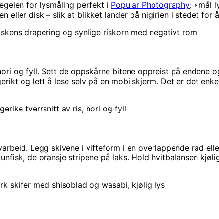
egelen for lysmåling perfekt i
Popular Photography
: «mål l
en eller disk – slik at blikket lander på nigirien i stedet for
 fiskens drapering og synlige riskorn med negativt rom
 nori og fyll. Sett de oppskårne bitene oppreist på endene 
rgerikt og lett å lese selv på en mobilskjerm. Det er det en
erike tverrsnitt av ris, nori og fyll
ivarbeid. Legg skivene i vifteform i en overlappende rad elle
unfisk, de oransje stripene på laks. Hold hvitbalansen kjø
ørk skifer med shisoblad og wasabi, kjølig lys