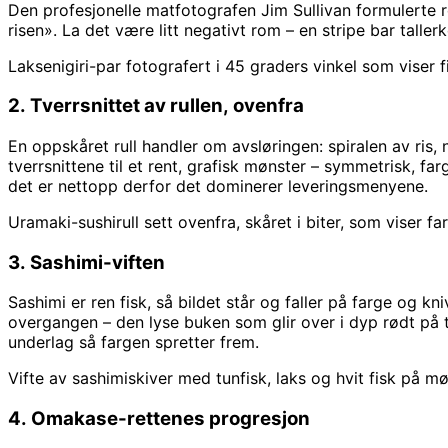
Den profesjonelle matfotografen Jim Sullivan formulerte r
risen». La det være litt negativt rom – en stripe bar tallerk
Laksenigiri-par fotografert i 45 graders vinkel som viser
2. Tverrsnittet av rullen, ovenfra
En oppskåret rull handler om avsløringen: spiralen av ris,
tverrsnittene til et rent, grafisk mønster – symmetrisk, fa
det er nettopp derfor det dominerer leveringsmenyene.
Uramaki-sushirull sett ovenfra, skåret i biter, som viser farg
3. Sashimi-viften
Sashimi er ren fisk, så bildet står og faller på farge og kn
overgangen – den lyse buken som glir over i dyp rødt på t
underlag så fargen spretter frem.
Vifte av sashimiskiver med tunfisk, laks og hvit fisk på m
4. Omakase-rettenes progresjon