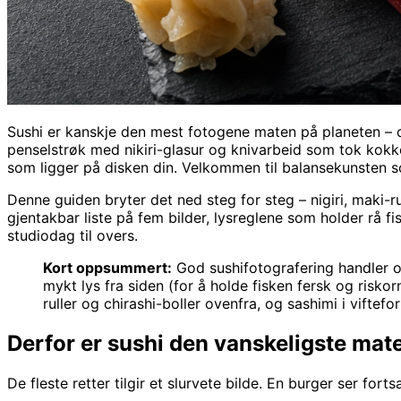
Sushi er kanskje den mest fotogene maten på planeten – og
penselstrøk med nikiri-glasur og knivarbeid som tok kokken
som ligger på disken din. Velkommen til balansekunsten s
Denne guiden bryter det ned steg for steg – nigiri, maki-rul
gjentakbar liste på fem bilder, lysreglene som holder rå fi
studiodag til overs.
Kort oppsummert:
God sushifotografering handler om 
mykt lys fra siden (for å holde fisken fersk og riskor
ruller og chirashi-boller ovenfra, og sashimi i viftefo
Derfor er sushi den vanskeligste mate
De fleste retter tilgir et slurvete bilde. En burger ser fo