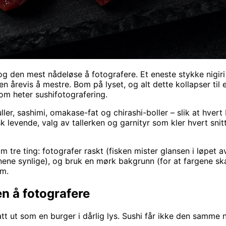
 den mest nådeløse å fotografere. Et eneste stykke nigiri 
 årevis å mestre. Bom på lyset, og alt dette kollapser til 
om heter sushifotografering.
ler, sashimi, omakase-fat og chirashi-boller – slik at hvert 
sk levende, valg av tallerken og garnityr som kler hvert sni
tre ting: fotografer raskt (fisken mister glansen i løpet av
nene synlige), og bruk en mørk bakgrunn (for at fargene skal 
rm.
n å fotografere
rtsatt ut som en burger i dårlig lys. Sushi får ikke den samm