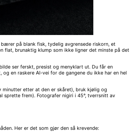
bærer på blank fisk, tydelig avgrensede riskorn, et
en flat, brunaktig klump som ikke ligner det minste på det
bilde ser ferskt, presist og menyklart ut. Du får en
tt, og en raskere AI-vei for de gangene du ikke har en hel
 minutter etter at den er skåret), bruk kjølig og
sprette frem). Fotografer nigiri i 45°, tverrsnitt av
e nåden. Her er det som gjør den så krevende: