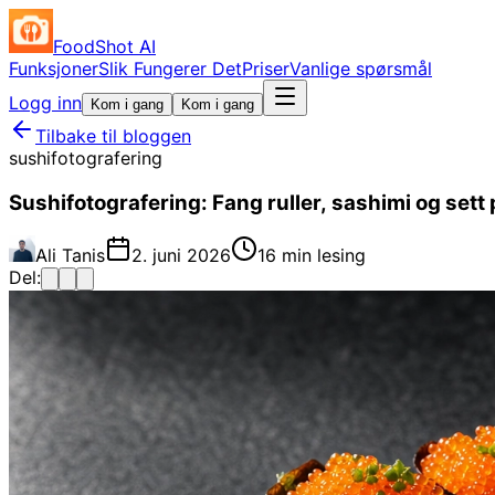
FoodShot AI
Funksjoner
Slik Fungerer Det
Priser
Vanlige spørsmål
Logg inn
Kom i gang
Kom i gang
Tilbake til bloggen
sushifotografering
Sushifotografering: Fang ruller, sashimi og sett 
Ali Tanis
2. juni 2026
16 min lesing
Del: