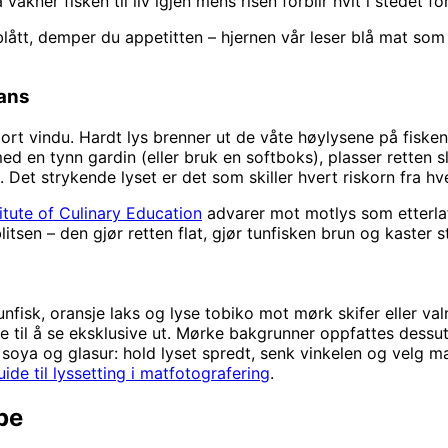
våkner fisken til liv igjen mens risen forblir hvit i stedet fo
 blått, demper du appetitten – hjernen vår leser blå mat som
lans
stort vindu. Hardt lys brenner ut de våte høylysene på fisken;
en tynn gardin (eller bruk en softboks), plasser retten slik
 Det strykende lyset er det som skiller hvert riskorn fra hv
titute of Culinary Education
advarer mot motlys som etterlat
sen – den gjør retten flat, gjør tunfisken brun og kaster s
fisk, oransje laks og lyse tobiko mot mørk skifer eller val
 til å se eksklusive ut. Mørke bakgrunner oppfattes dessuten
soya og glasur: hold lyset spredt, senk vinkelen og velg ma
uide til lyssetting i matfotografering
.
ype