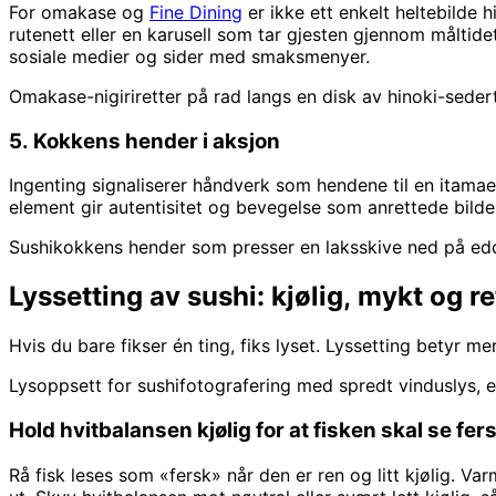
For omakase og
Fine Dining
er ikke ett enkelt heltebilde h
rutenett eller en karusell som tar gjesten gjennom måltidet
sosiale medier og sider med smaksmenyer.
Omakase-nigiriretter på rad langs en disk av hinoki-seder
5. Kokkens hender i aksjon
Ingenting signaliserer håndverk som hendene til en itamae 
element gir autentisitet og bevegelse som anrettede bilder 
Sushikokkens hender som presser en laksskive ned på eddik
Lyssetting av sushi: kjølig, mykt og 
Hvis du bare fikser én ting, fiks lyset. Lyssetting betyr me
Lysoppsett for sushifotografering med spredt vinduslys, en
Hold hvitbalansen kjølig for at fisken skal se fer
Rå fisk leses som «fersk» når den er ren og litt kjølig. Va