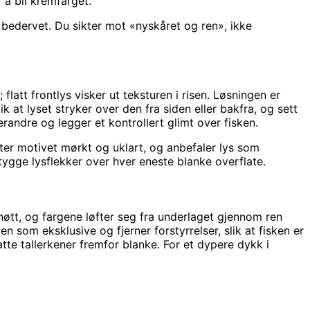
r å bli kremfarget.
 bedervet. Du sikter mot «nyskåret og ren», ikke
 flatt frontlys visker ut teksturen i risen. Løsningen er
 at lyset stryker over den fra siden eller bakfra, og sett
erandre og legger et kontrollert glimt over fisken.
er motivet mørkt og uklart, og anbefaler lys som
tygge lysflekker over hver eneste blanke overflate.
nøtt, og fargene løfter seg fra underlaget gjennom ren
 som eksklusive og fjerner forstyrrelser, slik at fisken er
tte tallerkener fremfor blanke. For et dypere dykk i