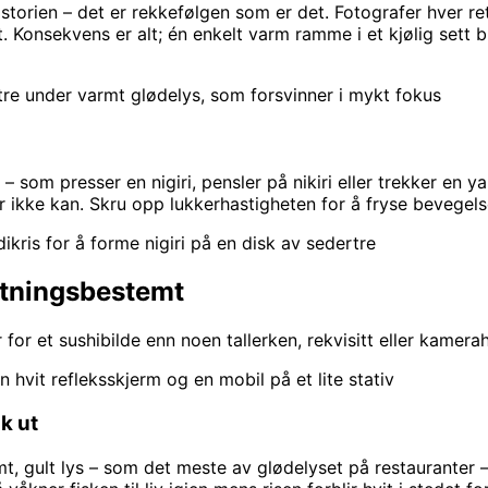
istorien – det er rekkefølgen som er det. Fotografer hver ret
. Konsekvens er alt; én enkelt varm ramme i et kjølig sett br
tre under varmt glødelys, som forsvinner i mykt fokus
– som presser en nigiri, pensler på nikiri eller trekker en 
ikke kan. Skru opp lukkerhastigheten for å fryse bevegelsen, 
ris for å forme nigiri på en disk av sedertre
retningsbestemt
r for et sushibilde enn noen tallerken, rekvisitt eller kamer
 hvit refleksskjerm og en mobil på et lite stativ
sk ut
rmt, gult lys – som det meste av glødelyset på restauranter –