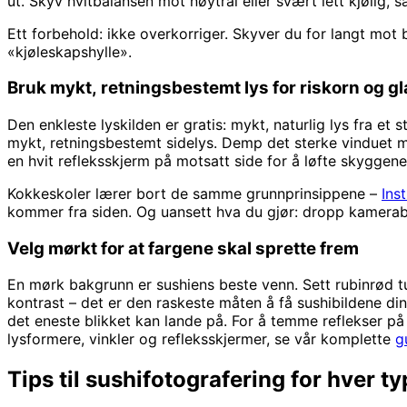
ut. Skyv hvitbalansen mot nøytral eller svært lett kjølig, så 
Ett forbehold: ikke overkorriger. Skyver du for langt mot
«kjøleskapshylle».
Bruk mykt, retningsbestemt lys for riskorn og g
Den enkleste lyskilden er gratis: mykt, naturlig lys fra et 
mykt, retningsbestemt sidelys. Demp det sterke vinduet med 
en hvit refleksskjerm på motsatt side for å løfte skyggene.
Kokkeskoler lærer bort de samme grunnprinsippene –
Ins
kommer fra siden. Og uansett hva du gjør: dropp kamerablit
Velg mørkt for at fargene skal sprette frem
En mørk bakgrunn er sushiens beste venn. Sett rubinrød tun
kontrast – det er den raskeste måten å få sushibildene dine
det eneste blikket kan lande på. For å temme reflekser på 
lysformere, vinkler og refleksskjermer, se vår komplette
g
Tips til sushifotografering for hver t