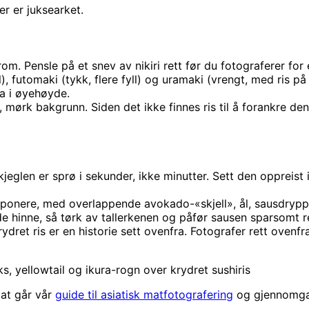
er er juksearket.
om. Pensle på et snev av nikiri rett før du fotograferer for 
l), futomaki (tykk, flere fyll) og uramaki (vrengt, med ris på
fra i øyehøyde.
, mørk bakgrunn. Siden det ikke finnes ris til å forankre den
glen er sprø i sekunder, ikke minutter. Sett den oppreist i 
mponere, med overlappende avokado-«skjell», ål, sausdrypp o
de hinne, så tørk av tallerkenen og påfør sausen sparsomt re
ydret ris er en historie sett ovenfra. Fotografer rett ovenfr
s, yellowtail og ikura-rogn over krydret sushiris
mat går vår
guide til asiatisk matfotografering
og gjennomg