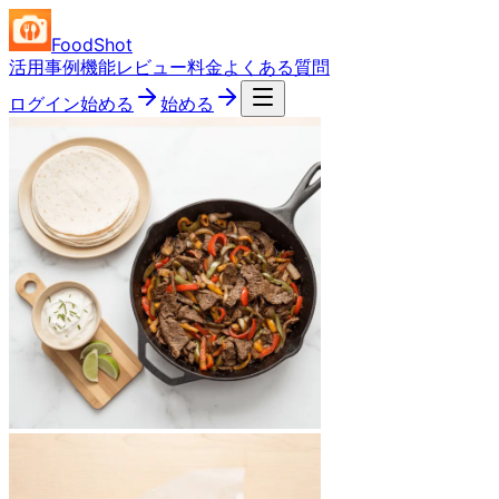
FoodShot
活用事例
機能
レビュー
料金
よくある質問
ログイン
始める
始める