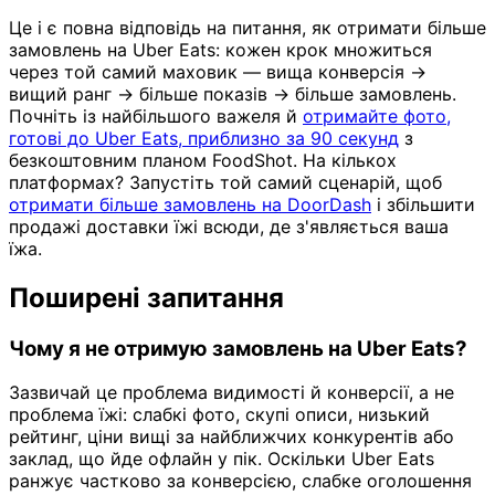
Це і є повна відповідь на питання, як отримати більше
замовлень на Uber Eats: кожен крок множиться
через той самий маховик — вища конверсія →
вищий ранг → більше показів → більше замовлень.
Почніть із найбільшого важеля й
отримайте фото,
готові до Uber Eats, приблизно за 90 секунд
з
безкоштовним планом FoodShot. На кількох
платформах? Запустіть той самий сценарій, щоб
отримати більше замовлень на DoorDash
і збільшити
продажі доставки їжі всюди, де з'являється ваша
їжа.
Поширені запитання
Чому я не отримую замовлень на Uber Eats?
Зазвичай це проблема видимості й конверсії, а не
проблема їжі: слабкі фото, скупі описи, низький
рейтинг, ціни вищі за найближчих конкурентів або
заклад, що йде офлайн у пік. Оскільки Uber Eats
ранжує частково за конверсією, слабке оголошення