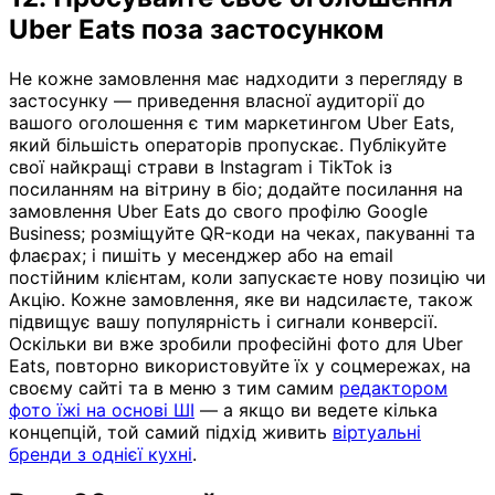
Uber Eats поза застосунком
Не кожне замовлення має надходити з перегляду в
застосунку — приведення власної аудиторії до
вашого оголошення є тим маркетингом Uber Eats,
який більшість операторів пропускає. Публікуйте
свої найкращі страви в Instagram і TikTok із
посиланням на вітрину в біо; додайте посилання на
замовлення Uber Eats до свого профілю Google
Business; розміщуйте QR-коди на чеках, пакуванні та
флаєрах; і пишіть у месенджер або на email
постійним клієнтам, коли запускаєте нову позицію чи
Акцію. Кожне замовлення, яке ви надсилаєте, також
підвищує вашу популярність і сигнали конверсії.
Оскільки ви вже зробили професійні фото для Uber
Eats, повторно використовуйте їх у соцмережах, на
своєму сайті та в меню з тим самим
редактором
фото їжі на основі ШІ
— а якщо ви ведете кілька
концепцій, той самий підхід живить
віртуальні
бренди з однієї кухні
.