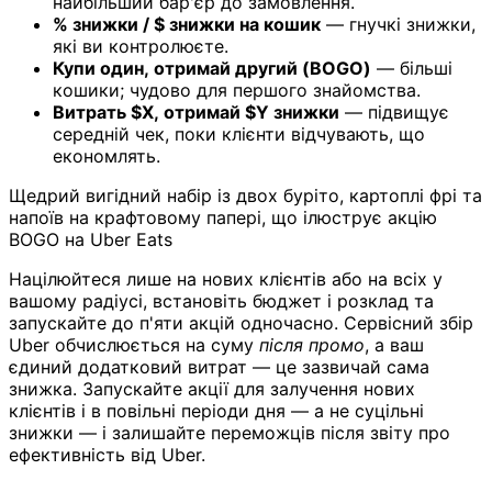
найбільший бар'єр до замовлення.
% знижки / $ знижки на кошик
— гнучкі знижки,
які ви контролюєте.
Купи один, отримай другий (BOGO)
— більші
кошики; чудово для першого знайомства.
Витрать $X, отримай $Y знижки
— підвищує
середній чек, поки клієнти відчувають, що
економлять.
Щедрий вигідний набір із двох буріто, картоплі фрі та
напоїв на крафтовому папері, що ілюструє акцію
BOGO на Uber Eats
Націлюйтеся лише на нових клієнтів або на всіх у
вашому радіусі, встановіть бюджет і розклад та
запускайте до п'яти акцій одночасно. Сервісний збір
Uber обчислюється на суму
після промо
, а ваш
єдиний додатковий витрат — це зазвичай сама
знижка. Запускайте акції для залучення нових
клієнтів і в повільні періоди дня — а не суцільні
знижки — і залишайте переможців після звіту про
ефективність від Uber.