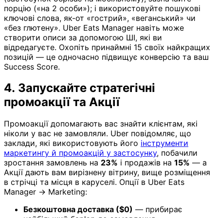
порцію («на 2 особи»); і використовуйте пошукові
ключові слова, як-от «гострий», «веганський» чи
«без глютену». Uber Eats Manager навіть може
створити описи за допомогою ШІ, які ви
відредагуєте. Охопіть принаймні 15 своїх найкращих
позицій — це одночасно підвищує конверсію та ваш
Success Score.
4. Запускайте стратегічні
промоакції та Акції
Промоакції допомагають вас знайти клієнтам, які
ніколи у вас не замовляли. Uber повідомляє, що
заклади, які використовують його
інструменти
маркетингу й промоакцій у застосунку
, побачили
зростання замовлень на
23%
і продажів на
15%
— а
Акції дають вам вирізнену вітрину, вище розміщення
в стрічці та місця в каруселі. Опції в Uber Eats
Manager → Marketing:
Безкоштовна доставка ($0)
— прибирає