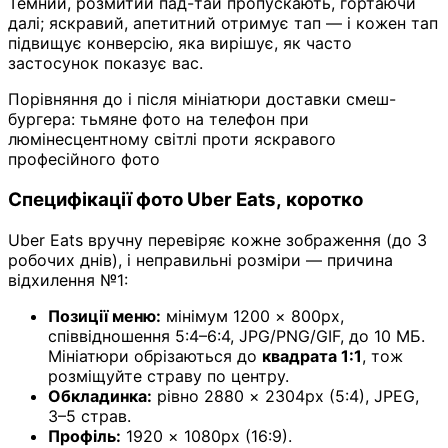
Темний, розмитий пад-тай пропускають, гортаючи
далі; яскравий, апетитний отримує тап — і кожен тап
підвищує конверсію, яка вирішує, як часто
застосунок показує вас.
Порівняння до і після мініатюри доставки смеш-
бургера: тьмяне фото на телефон при
люмінесцентному світлі проти яскравого
професійного фото
Специфікації фото Uber Eats, коротко
Uber Eats вручну перевіряє кожне зображення (до 3
робочих днів), і неправильні розміри — причина
відхилення №1:
Позиції меню:
мінімум 1200 × 800px,
співвідношення 5:4–6:4, JPG/PNG/GIF, до 10 МБ.
Мініатюри обрізаються до
квадрата 1:1
, тож
розміщуйте страву по центру.
Обкладинка:
рівно 2880 × 2304px (5:4), JPEG,
3–5 страв.
Профіль:
1920 × 1080px (16:9).