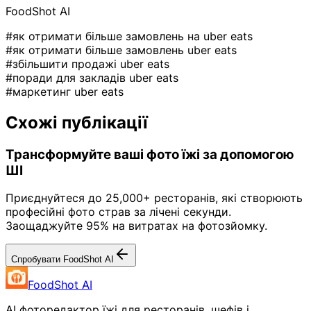
FoodShot AI
#як отримати більше замовлень на uber eats
#як отримати більше замовлень uber eats
#збільшити продажі uber eats
#поради для закладів uber eats
#маркетинг uber eats
Схожі публікації
Трансформуйте ваші фото їжі за допомогою
ШІ
Приєднуйтеся до 25,000+ ресторанів, які створюють
професійні фото страв за лічені секунди.
Заощаджуйте 95% на витратах на фотозйомку.
Спробувати FoodShot AI
FoodShot AI
AI фоторедактор їжі для ресторанів, шефів і