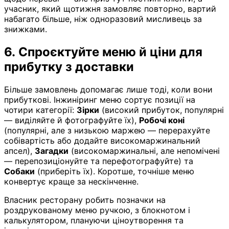
учасник, який щотижня замовляє повторно, вартий
набагато більше, ніж одноразовий мисливець за
знижками.
6. Спроєктуйте меню й ціни для
прибутку з доставки
Більше замовлень допомагає лише тоді, коли вони
прибуткові. Інжиніринг меню сортує позиції на
чотири категорії:
Зірки
(високий прибуток, популярні
— виділяйте й фотографуйте їх),
Робочі коні
(популярні, але з низькою маржею — перерахуйте
собівартість або додайте високомаржинальний
апсел),
Загадки
(високомаржинальні, але непомічені
— перепозиціонуйте та перефотографуйте) та
Собаки
(приберіть їх). Коротше, точніше меню
конвертує краще за нескінченне.
Власник ресторану робить позначки на
роздрукованому меню ручкою, з блокнотом і
калькулятором, плануючи ціноутворення та