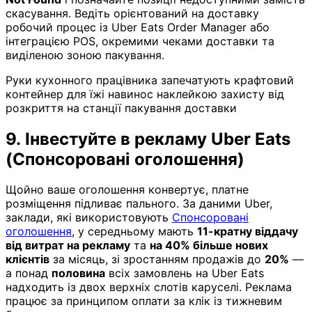
скасування. Ведіть орієнтований на доставку
робочий процес із Uber Eats Order Manager або
інтеграцією POS, окремими чеками доставки та
виділеною зоною пакування.
Руки кухонного працівника запечатують крафтовий
контейнер для їжі навинос наклейкою захисту від
розкриття на станції пакування доставки
9. Інвестуйте в рекламу Uber Eats
(Спонсоровані оголошення)
Щойно ваше оголошення конвертує, платне
розміщення підливає пального. За даними Uber,
заклади, які використовують
Спонсоровані
оголошення
, у середньому мають
11-кратну віддачу
від витрат на рекламу
та
на 40% більше нових
клієнтів
за місяць, зі зростанням продажів до
20%
—
а понад
половина
всіх замовлень на Uber Eats
надходить із двох верхніх слотів каруселі. Реклама
працює за принципом оплати за клік із тижневим