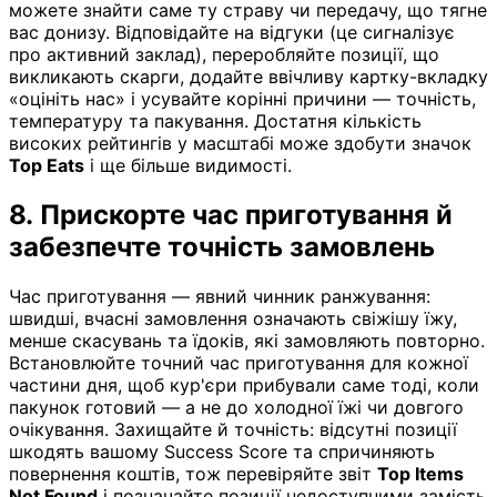
можете знайти саме ту страву чи передачу, що тягне
вас донизу. Відповідайте на відгуки (це сигналізує
про активний заклад), переробляйте позиції, що
викликають скарги, додайте ввічливу картку-вкладку
«оцініть нас» і усувайте корінні причини — точність,
температуру та пакування. Достатня кількість
високих рейтингів у масштабі може здобути значок
Top Eats
і ще більше видимості.
8. Прискорте час приготування й
забезпечте точність замовлень
Час приготування — явний чинник ранжування:
швидші, вчасні замовлення означають свіжішу їжу,
менше скасувань та їдоків, які замовляють повторно.
Встановлюйте точний час приготування для кожної
частини дня, щоб кур'єри прибували саме тоді, коли
пакунок готовий — а не до холодної їжі чи довгого
очікування. Захищайте й точність: відсутні позиції
шкодять вашому Success Score та спричиняють
повернення коштів, тож перевіряйте звіт
Top Items
Not Found
і позначайте позиції недоступними замість