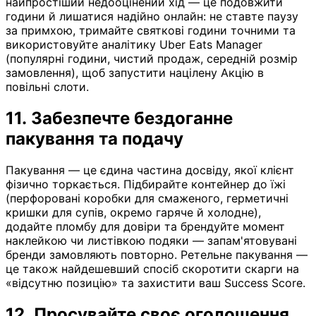
найпростіший недооцінений хід — це подовжити
години й лишатися надійно онлайн: не ставте паузу
за примхою, тримайте святкові години точними та
використовуйте аналітику Uber Eats Manager
(популярні години, чистий продаж, середній розмір
замовлення), щоб запустити націлену Акцію в
повільні слоти.
11. Забезпечте бездоганне
пакування та подачу
Пакування — це єдина частина досвіду, якої клієнт
фізично торкається. Підбирайте контейнер до їжі
(перфоровані коробки для смаженого, герметичні
кришки для супів, окремо гаряче й холодне),
додайте пломбу для довіри та брендуйте момент
наклейкою чи листівкою подяки — запам'ятовувані
бренди замовляють повторно. Ретельне пакування —
це також найдешевший спосіб скоротити скарги на
«відсутню позицію» та захистити ваш Success Score.
12. Просувайте своє оголошення