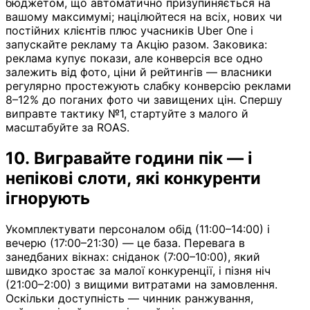
бюджетом, що автоматично призупиняється на
вашому максимумі; націлюйтеся на всіх, нових чи
постійних клієнтів плюс учасників Uber One і
запускайте рекламу та Акцію разом. Заковика:
реклама купує покази, але конверсія все одно
залежить від фото, ціни й рейтингів — власники
регулярно простежують слабку конверсію реклами
8–12% до поганих фото чи завищених цін. Спершу
виправте тактику №1, стартуйте з малого й
масштабуйте за ROAS.
10. Вигравайте години пік — і
непікові слоти, які конкуренти
ігнорують
Укомплектувати персоналом обід (11:00–14:00) і
вечерю (17:00–21:30) — це база. Перевага в
занедбаних вікнах: сніданок (7:00–10:00), який
швидко зростає за малої конкуренції, і пізня ніч
(21:00–2:00) з вищими витратами на замовлення.
Оскільки доступність — чинник ранжування,