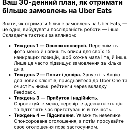
Ваш 30-денний план, як отримати
більше замовлень на Uber Eats
Знати, як отримати більше замовлень на Uber Eats, —
це одне; вибудувати послідовність роботи — інше.
Складайте тактики за впливом:
Тиждень 1 — Основи конверсії.
Пере зніміть
фото меню й напишіть описи для своїх 15
найкращих позицій, щоб кожна мала і те, й інше.
Лише це часто підвищує замовлення за кілька
днів.
Тиждень 2 — Попит і довіра.
Запустіть Акцію
для нових клієнтів, приєднайтеся до Uber One та
очистіть низькі рейтинги через вкладку
Feedback.
Тиждень 3 — Прибуток і надійність.
Спроєктуйте меню, перевірте адекватність цін
та підтягніть час приготування й точність.
Тиждень 4 — Підсилення.
Увімкніть невелике
Спонсороване оголошення, а потім просувайте
своє оголошення поза застосунком.