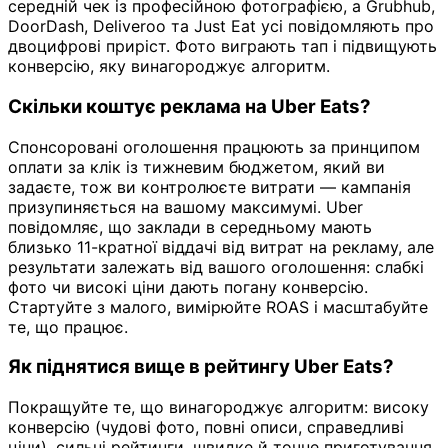
середній чек із професійною фотографією, а Grubhub,
DoorDash, Deliveroo та Just Eat усі повідомляють про
двоцифрові приріст. Фото виграють тап і підвищують
конверсію, яку винагороджує алгоритм.
Скільки коштує реклама на Uber Eats?
Спонсоровані оголошення працюють за принципом
оплати за клік із тижневим бюджетом, який ви
задаєте, тож ви контролюєте витрати — кампанія
призупиняється на вашому максимумі. Uber
повідомляє, що заклади в середньому мають
близько 11-кратної віддачі від витрат на рекламу, але
результати залежать від вашого оголошення: слабкі
фото чи високі ціни дають погану конверсію.
Стартуйте з малого, вимірюйте ROAS і масштабуйте
те, що працює.
Як піднятися вище в рейтингу Uber Eats?
Покращуйте те, що винагороджує алгоритм: високу
конверсію (чудові фото, повні описи, справедливі
ціни), сильні рейтинги, швидке й точне приготування