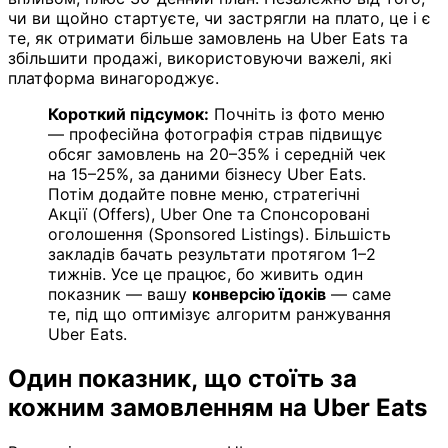
чи ви щойно стартуєте, чи застрягли на плато, це і є
те, як отримати більше замовлень на Uber Eats та
збільшити продажі, використовуючи важелі, які
платформа винагороджує.
Короткий підсумок:
Почніть із фото меню
— професійна фотографія страв підвищує
обсяг замовлень на 20–35% і середній чек
на 15–25%, за даними бізнесу Uber Eats.
Потім додайте повне меню, стратегічні
Акції (Offers), Uber One та Спонсоровані
оголошення (Sponsored Listings). Більшість
закладів бачать результати протягом 1–2
тижнів. Усе це працює, бо живить один
показник — вашу
конверсію їдоків
— саме
те, під що оптимізує алгоритм ранжування
Uber Eats.
Один показник, що стоїть за
кожним замовленням на Uber Eats