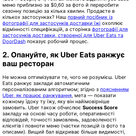
меню приблизно за $0,60 за фото й переробити
сезонну позицію за кілька хвилин. Продаєте в
кількох застосунках? Наш
повний посібник із
фотографії для застосунків доставки їжі
охоплює
відмінності специфікацій, а сторінка
фотографії для
застосунків доставки, створеної для Uber Eats та
DoorDash
показує робочий процес.
2. Опануйте, як Uber Eats ранжує
ваш ресторан
Не можна оптимізувати те, чого не розумієш. Uber
Eats ранжує заклади автоматичним
персоналізованим алгоритмом; згідно з
поясненням
Uber, як працює ранжування
, мета — показати
кожному їдоку ту їжу, яку він найімовірніше
замовить. Uber також обчислює
Success Score
закладу на основі часу роботи, оперативності
відповідей, точності замовлень, задоволеності
клієнтів і повноти меню (частки позицій із фото та
описами). Вищий бал відкриває більше видимості,