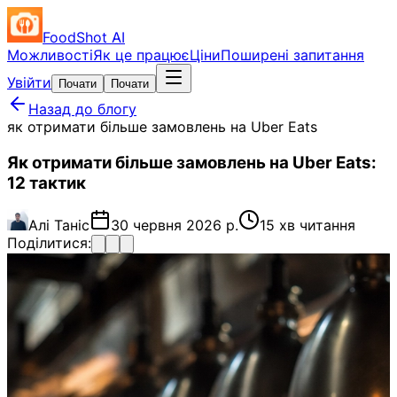
FoodShot AI
Можливості
Як це працює
Ціни
Поширені запитання
Увійти
Почати
Почати
Назад до блогу
як отримати більше замовлень на Uber Eats
Як отримати більше замовлень на Uber Eats:
12 тактик
Алі Таніс
30 червня 2026 р.
15 хв читання
Поділитися: