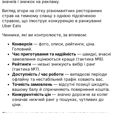
значків і знижок на рекламу.
Вигляд згори на сітку різноманітних ресторанних
страв на темному сланці з однією підсвіченою
стравою, що ілюструє конкуренцію в ранжуванні
Uber Eats
Чинники, які ви контролюєте, за впливом:
Конверсія
— фото, описи, рейтинги, ціна.
Головний.
Час приготування та надійність
— швидкі, вчасні
замовлення оцінюються краще (тактика №8).
Рейтинги
— низькі знижують вибір і ранг
(тактика №7).
Доступність / час роботи
— випадкові періоди
офлайну та нестабільний графік ховають вас.
Точність замовлень
— відсутні позиції шкодять
вашому балу й спричиняють повернення коштів.
Конкурентність цін
— значно дорожче за колег
означає нижчий ранг у пошуках, чутливих до
ціни.