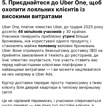
5. Приєднайтеся до Uber One, щоб
охопити лояльних клієнтів із
високими витратами
Uber One, платне членство Uber, до грудня 2025 року
досягло
46 мільйонів учасників
у 30 країнах.
Учасники генерують приблизно
утричі
більше
бронювань, ніж користувачі одного продукту, і
становлять майже
половину
валових бронювань
Uber. Вони отримують безкоштовну доставку ($0) на
прийнятні замовлення й тяжіють до ресторанів, де
їхнє членство окупається, тож участь ставить вас
перед найчастішими клієнтами платформи з
найвищими витратами — і ви можете націлюватися
на них напряму в Uber Ads.
Кур'єр доставки передає просту термосумку з їжею
клієнту біля дверей квартири в теплому вечірньому
світлі
Це не чарівний перемикач, і учасники сперечаються
щодо переваг — але приз тут постійні клієнти, а