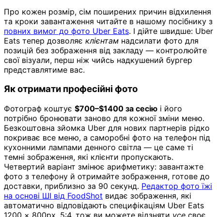
Про кожен розмір, сім поширених причин відхилення
та кроки завантаження читайте в нашому посібнику з
повних вимог до фото Uber Eats
. І дійте швидше: Uber
Eats тепер дозволяє
клієнтам
надсилати фото для
позицій без зображення від закладу — контролюйте
свої візуали, перш ніж чийсь надкушений бургер
представлятиме вас.
Як отримати професійні фото
Фотограф коштує
$700–$1400 за сесію
і його
потрібно бронювати заново для кожної зміни меню.
Безкоштовна зйомка Uber для нових партнерів рідко
покриває все меню, а саморобні фото на телефон під
кухонними лампами денного світла — це саме ті
темні зображення, які клієнти пропускають.
Четвертий варіант змінює арифметику: завантажте
фото з телефону й отримайте зображення, готове до
доставки, приблизно за 90 секунд.
Редактор фото їжі
на основі ШІ від FoodShot
видає зображення, які
автоматично відповідають специфікаціям Uber Eats
1200 × 800px, 5:4, тож ви можете відзняти
усе
своє