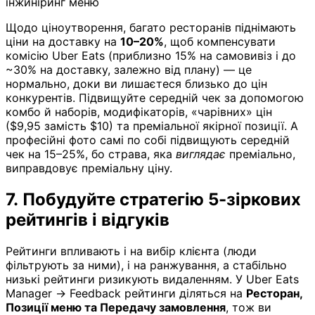
інжиніринг меню
Щодо ціноутворення, багато ресторанів піднімають
ціни на доставку на
10–20%
, щоб компенсувати
комісію Uber Eats (приблизно 15% на самовивіз і до
~30% на доставку, залежно від плану) — це
нормально, доки ви лишаєтеся близько до цін
конкурентів. Підвищуйте середній чек за допомогою
комбо й наборів, модифікаторів, «чарівних» цін
($9,95 замість $10) та преміальної якірної позиції. А
професійні фото самі по собі підвищують середній
чек на 15–25%, бо страва, яка
виглядає
преміально,
виправдовує преміальну ціну.
7. Побудуйте стратегію 5-зіркових
рейтингів і відгуків
Рейтинги впливають і на вибір клієнта (люди
фільтрують за ними), і на ранжування, а стабільно
низькі рейтинги ризикують видаленням. У Uber Eats
Manager → Feedback рейтинги діляться на
Ресторан,
Позиції меню та Передачу замовлення
, тож ви