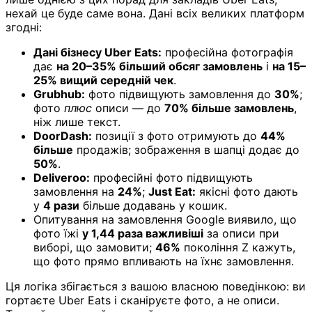
нехай це буде саме вона. Дані всіх великих платформ
згодні:
Дані бізнесу Uber Eats:
професійна фотографія
дає
на 20–35% більший обсяг замовлень
і
на 15–
25% вищий середній чек
.
Grubhub:
фото підвищують замовлення до
30%
;
фото
плюс
описи — до
70% більше замовлень
,
ніж лише текст.
DoorDash:
позиції з фото отримують до
44%
більше
продажів; зображення в шапці додає до
50%
.
Deliveroo:
професійні фото підвищують
замовлення на
24%
;
Just Eat:
якісні фото дають
у
4 рази
більше додавань у кошик.
Опитування на замовлення Google виявило, що
фото їжі
у 1,44 раза важливіші
за описи при
виборі, що замовити;
46%
покоління Z кажуть,
що фото прямо впливають на їхнє замовлення.
Ця логіка збігається з вашою власною поведінкою: ви
гортаєте Uber Eats і сканіруєте фото, а не описи.