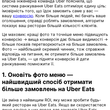
Власна інженерна команда Uber пояснила, що
система ранжування Uber Eats оптимізує єдину ціль:
імовірність того, що їдок замовить саме у вас —
вашу
конверсію
. Коли більше людей, які бачать ваше
оголошення, справді роблять замовлення, алгоритм
показує ваш ресторан більшій кількості клієнтів.
Це маховик: кращі фото та точніше меню підвищують
конверсію → вища конверсія дає більше видимості →
більше показів перетворюються на більше замовлень.
Фото — найбільший окремий чинник, тож справжня
відповідь на питання, як отримати більше замовлень
на Uber Eats, — це підняти конверсію й дати
ранжуванню помножити її.
1. Оновіть фото меню —
найшвидший спосіб отримати
більше замовлень на Uber Eats
Це зміна з найвищим ROI, яку може зробити будь-
який ресторан на Uber Eats. Якщо ви скористаєтеся
лише однією з цих порад для закладів Uber Eats,