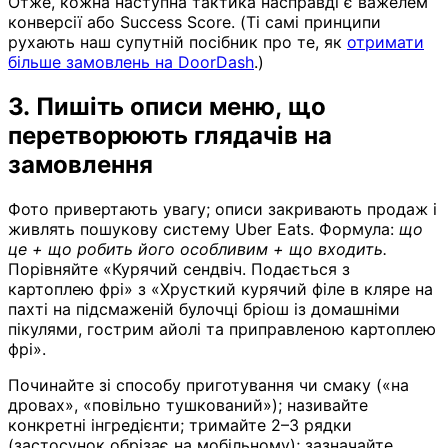
Отже, кожна наступна тактика насправді є важелем
конверсії або Success Score. (Ті самі принципи
рухають наш супутній посібник про те, як
отримати
більше замовлень на DoorDash
.)
3. Пишіть описи меню, що
перетворюють глядачів на
замовлення
Фото привертають увагу; описи закривають продаж і
живлять пошукову систему Uber Eats. Формула:
що
це + що робить його особливим + що входить.
Порівняйте «Курячий сендвіч. Подається з
картоплею фрі» з «Хрусткий курячий філе в кляре на
пахті на підсмаженій булочці бріош із домашніми
пікулями, гострим айолі та приправленою картоплею
фрі».
Починайте зі способу приготування чи смаку («на
дровах», «повільно тушкований»); називайте
конкретні інгредієнти; тримайте 2–3 рядки
(застосунок обрізає на мобільному); зазначайте