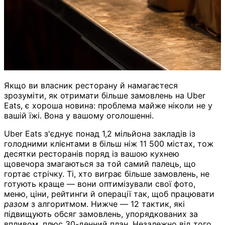
Якщо ви власник ресторану й намагаєтеся
зрозуміти, як отримати більше замовлень на Uber
Eats, є хороша новина: проблема майже ніколи не у
вашій їжі. Вона у вашому оголошенні.
Uber Eats з'єднує понад 1,2 мільйона закладів із
голодними клієнтами в більш ніж 11 500 містах, тож
десятки ресторанів поряд із вашою кухнею
щовечора змагаються за той самий палець, що
гортає стрічку. Ті, хто виграє більше замовлень, не
готують краще — вони оптимізували свої фото,
меню, ціни, рейтинги й операції так, щоб працювати
разом
з алгоритмом. Нижче — 12 тактик, які
підвищують обсяг замовлень, упорядкованих за
впливом, плюс 30-денний план. Незалежно від того,