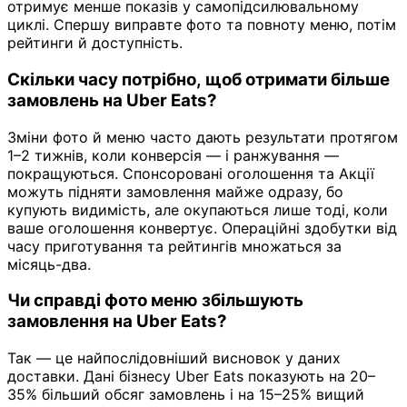
отримує менше показів у самопідсилювальному
циклі. Спершу виправте фото та повноту меню, потім
рейтинги й доступність.
Скільки часу потрібно, щоб отримати більше
замовлень на Uber Eats?
Зміни фото й меню часто дають результати протягом
1–2 тижнів, коли конверсія — і ранжування —
покращуються. Спонсоровані оголошення та Акції
можуть підняти замовлення майже одразу, бо
купують видимість, але окупаються лише тоді, коли
ваше оголошення конвертує. Операційні здобутки від
часу приготування та рейтингів множаться за
місяць-два.
Чи справді фото меню збільшують
замовлення на Uber Eats?
Так — це найпослідовніший висновок у даних
доставки. Дані бізнесу Uber Eats показують на 20–
35% більший обсяг замовлень і на 15–25% вищий