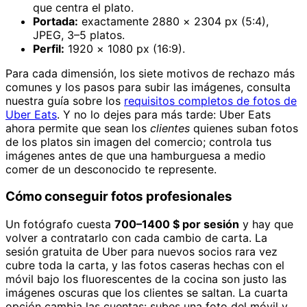
que centra el plato.
Portada:
exactamente 2880 × 2304 px (5:4),
JPEG, 3–5 platos.
Perfil:
1920 × 1080 px (16:9).
Para cada dimensión, los siete motivos de rechazo más
comunes y los pasos para subir las imágenes, consulta
nuestra guía sobre los
requisitos completos de fotos de
Uber Eats
. Y no lo dejes para más tarde: Uber Eats
ahora permite que sean los
clientes
quienes suban fotos
de los platos sin imagen del comercio; controla tus
imágenes antes de que una hamburguesa a medio
comer de un desconocido te represente.
Cómo conseguir fotos profesionales
Un fotógrafo cuesta
700–1400 $ por sesión
y hay que
volver a contratarlo con cada cambio de carta. La
sesión gratuita de Uber para nuevos socios rara vez
cubre toda la carta, y las fotos caseras hechas con el
móvil bajo los fluorescentes de la cocina son justo las
imágenes oscuras que los clientes se saltan. La cuarta
opción cambia las cuentas: subes una foto del móvil y