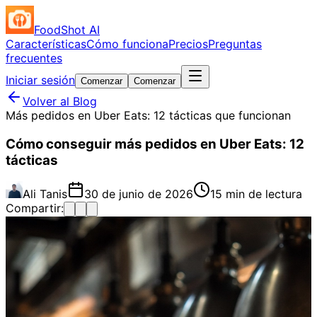
FoodShot AI
Características
Cómo funciona
Precios
Preguntas
frecuentes
Iniciar sesión
Comenzar
Comenzar
Volver al Blog
Más pedidos en Uber Eats: 12 tácticas que funcionan
Cómo conseguir más pedidos en Uber Eats: 12
tácticas
Ali Tanis
30 de junio de 2026
15 min de lectura
Compartir: