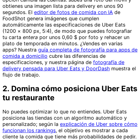
obtienes una imagen lista para delivery en unos 90
segundos. El
editor de fotos de comida con IA
de
FoodShot genera imágenes que cumplen
automáticamente las especificaciones de Uber Eats
(1200 × 800 px, 5:4), de modo que puedes fotografiar
tu carta
entera
por unos 0,60 $ por foto y rehacer un
plato de temporada en minutos. ¿Vendes en varias
apps? Nuestra
guía completa de fotografía para apps de
comida a domicilio
cubre las diferencias de
especificaciones, y nuestra página de
fotografía de
delivery pensada para Uber Eats y DoorDash
muestra el
flujo de trabajo.
2. Domina cómo posiciona Uber Eats
tu restaurante
No puedes optimizar lo que no entiendes. Uber Eats
posiciona las tiendas con un algoritmo automático y
personalizado; según la
explicación de Uber sobre cómo
funcionan los rankings
, el objetivo es mostrar a cada
cliente la comida que tiene más probabilidades de pedir.