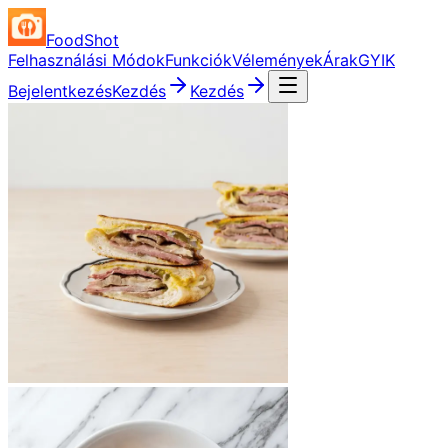
FoodShot
Felhasználási Módok
Funkciók
Vélemények
Árak
GYIK
Bejelentkezés
Kezdés
Kezdés