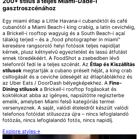
200+ stílus a teljes Miami-Dade-i
gasztroszcénához
Egy miami étlap a Little Havana-i cubanóktól és café
cubanótól a Miami Beach-i king crabig, a latin cevichéig,
a Brickell-i rooftop wagyuig és a South Beach-i açaí
tálakig terjed – és a „food photographer in miami"
keresésre rangsoroló helyi fotósok teljes napidíjat
kérnek, plusz kétnyelvű egyeztetést és lassú átfutást
ennek töredékéért. A FoodShot a zsebedben lévő
telefonról fedi le a teljes szcénát. Az
Étlap és Kiszállítás
stílusok
megtartják a cubano préselt héját, a king crab
csillogását és a ceviche üdeségét az étlaptáblákhoz és
az Uber Eats / DoorDash bélyegképekhez. A
Fine-
Dining stílusok
a Brickell-i rooftop fogásokat és
koktélokat abba az igényes, napsütötte regiszterbe
emelik, amelyben Miami felső kategóriás termei
versenyeznek. A saját, valódi ételeidről készült valódi
telefonos fotóidat stílusozza újra – nincs lefoglalandó
fotózás, nincs lefoglalandó fotós, nincs napidíj.
Explore styles
→