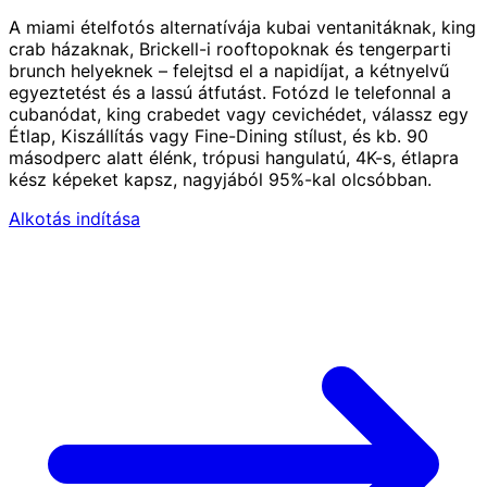
A miami ételfotós alternatívája kubai ventanitáknak, king
crab házaknak, Brickell-i rooftopoknak és tengerparti
brunch helyeknek – felejtsd el a napidíjat, a kétnyelvű
egyeztetést és a lassú átfutást. Fotózd le telefonnal a
cubanódat, king crabedet vagy cevichédet, válassz egy
Étlap, Kiszállítás vagy Fine-Dining stílust, és kb. 90
másodperc alatt élénk, trópusi hangulatú, 4K-s, étlapra
kész képeket kapsz, nagyjából 95%-kal olcsóbban.
Alkotás indítása