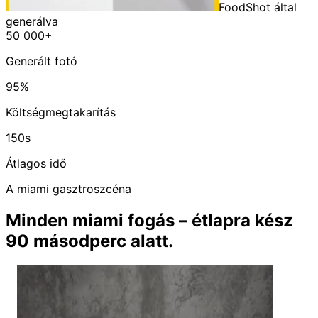
FoodShot által
generálva
50 000+
Generált fotó
95%
Költségmegtakarítás
150s
Átlagos idő
A miami gasztroszcéna
Minden miami fogás – étlapra kész
90 másodperc alatt.