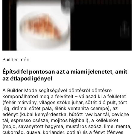
Builder mód
Építsd fel pontosan azt a miami jelenetet, amit
az étlapod igényel
A Builder Mode segítségével döntésről döntésre
komponálhatod meg a felvételt – válaszd ki a felületet
(fehér márvány, világos szőke juhar, sötét dió pult, tört
jég, drámai sötét pala, élénk ventanita csempe), az
edényt (kubai kenyérdeszka, hűtött raw bar tál, ceviche
tál, espresso csésze, mojitós highball), a kellékeket
(mojo, savanyított hagyma, mustáros szósz, lime, menta,
cukornád, guava, koriander, cotija) és a fényt (fényes