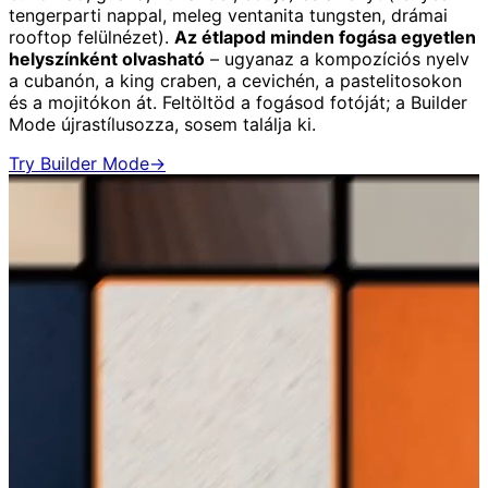
tengerparti nappal, meleg ventanita tungsten, drámai
rooftop felülnézet).
Az étlapod minden fogása egyetlen
helyszínként olvasható
– ugyanaz a kompozíciós nyelv
a cubanón, a king craben, a cevichén, a pastelitosokon
és a mojitókon át. Feltöltöd a fogásod fotóját; a Builder
Mode újrastílusozza, sosem találja ki.
Try Builder Mode
→