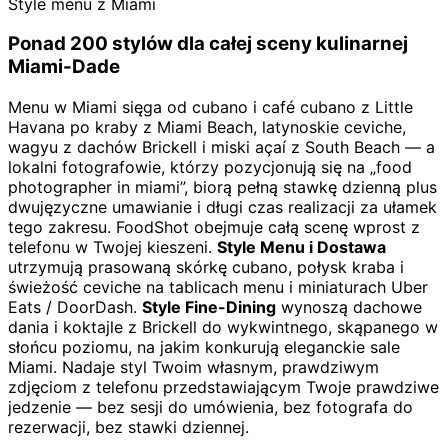
Style menu z Miami
Ponad 200 stylów dla całej sceny kulinarnej
Miami-Dade
Menu w Miami sięga od cubano i café cubano z Little
Havana po kraby z Miami Beach, latynoskie ceviche,
wagyu z dachów Brickell i miski açaí z South Beach — a
lokalni fotografowie, którzy pozycjonują się na „food
photographer in miami”, biorą pełną stawkę dzienną plus
dwujęzyczne umawianie i długi czas realizacji za ułamek
tego zakresu. FoodShot obejmuje całą scenę wprost z
telefonu w Twojej kieszeni.
Style Menu i Dostawa
utrzymują prasowaną skórkę cubano, połysk kraba i
świeżość ceviche na tablicach menu i miniaturach Uber
Eats / DoorDash.
Style Fine-Dining
wynoszą dachowe
dania i koktajle z Brickell do wykwintnego, skąpanego w
słońcu poziomu, na jakim konkurują eleganckie sale
Miami. Nadaje styl Twoim własnym, prawdziwym
zdjęciom z telefonu przedstawiającym Twoje prawdziwe
jedzenie — bez sesji do umówienia, bez fotografa do
rezerwacji, bez stawki dziennej.