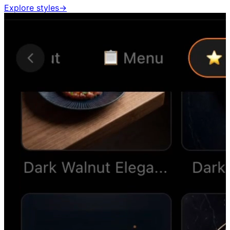
Explore styles
→