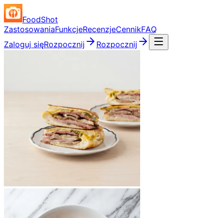
FoodShot
Zastosowania
Funkcje
Recenzje
Cennik
FAQ
Zaloguj się
Rozpocznij
Rozpocznij